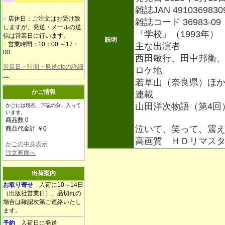
雑誌JAN 4910369830
■
店休日：ご注文はお受け致
雑誌コード 36983-09
しますが、発送・メールの送
『学校』（1993年）
信は営業日に行います。
説明
■
営業時間：10：00.～17：
主な出演者
00
西田敏行、田中邦衛
営業日・時間・発送etcの詳細
ロケ地
→
若草山（奈良県）ほ
かご情報
連載
山田洋次物語（第4回
かごには現在、下記の分、入って
います。
商品数 0
泣いて、笑って、震
商品代金計 ￥0
高画質 ＨＤリマス
かごの中身表示
注文画面へ
出荷案内
お取り寄せ
入荷に10～14日
（出版社営業日）。品切れの
場合は確認次第ご連絡いたし
ます。
予約
入荷日に発送