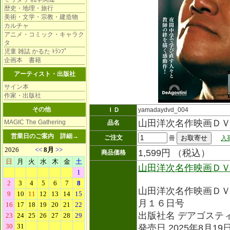
歴史・地理・旅行
美術・文学・宗教・建造物
カルチャ
アニメ・コミック・キャラク
タ
児童 雑誌 かるた ﾄﾗﾝﾌﾟ
企画本 書籍
アーティスト・出版社
サイン本
作家・出版社
その他
ＩＤ
yamadaydvd_004
山田洋次名作映画Ｄ
MAGIC The Gathering
品名
営業日のご案内
詳細→
ご注文
冊
入
1,599円 （税込）
商品価格
山田洋次名作映画Ｄ
山田洋次名作映画Ｄ
月１６日号
出版社名 デアゴステ
発売日 2025年8月19