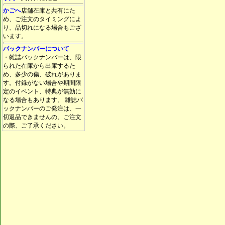
かごへ
店舗在庫と共有にた
め、ご注文のタイミングによ
り、品切れになる場合もござ
います。
バックナンバーについて
・雑誌バックナンバーは、限
られた在庫から出庫するた
め、多少の傷、破れがありま
す。付録がない場合や期間限
定のイベント、特典が無効に
なる場合もあります。 雑誌バ
ックナンバーのご発注は、一
切返品できませんの、ご注文
の際、ご了承ください。