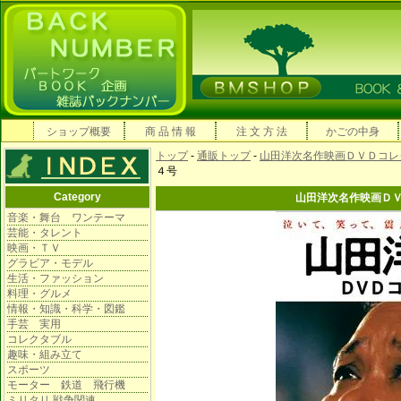
ショップ概要
商 品 情 報
注 文 方 法
かごの中身
トップ
-
通販トップ
-
山田洋次名作映画ＤＶＤコレ
４号
Category
山田洋次名作映画Ｄ
音楽・舞台 ワンテーマ
芸能・タレント
映画・ＴＶ
グラビア・モデル
生活・ファッション
料理・グルメ
情報・知識・科学・図鑑
手芸 実用
コレクタブル
趣味・組み立て
スポーツ
モーター 鉄道 飛行機
ミリタリ 戦争関連