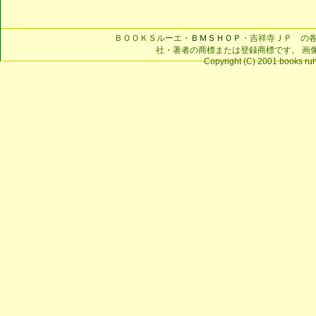
ＢＯＯＫＳルーエ・
ＢＭＳＨＯＰ
・吉祥寺ＪＰ の
社・著者の商標または登録商標です。 画
Copyright (C) 2001 books ruhe