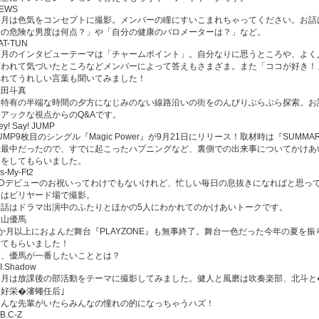
EWS
今月は色気をコンセプトに撮影。メンバーの瞳にすいこまれちゃってください。お話
分の危険な男度は何点？」や「自分の健康のバロメーターは？」など。
AT-TUN
今月のインタビューテーマは「チャームポイント」。自分なりに思うところや、よく
言われて気づいたところなどメンバーによって答えもさまざま。また「ココが好き！
われてうれしい言葉も聞いてみました！
生田斗真
夏特有の半端な時間の夕方になじみのない線路沿いの街をのんびりぶらぶら探索。お
ニアックな視点からのQ&Aです。
ey! Say! JUMP
UMP9枚目のシングル『Magic Power』が9月21日にリリース！取材時は『SUMMA
っ最中だったので、すでに起こったハプニングなど、裏側での出来事についてかけあ
クをしてもらいました。
is-My-Ft2
CDデビューのお祝いってわけでもないけれど、忙しい毎日の息抜きになればと思っ
回はビリヤード場で撮影。
お話はドラマ出演中のふたりとほかの5人にわかれてのかけあいトークです。
中山優馬
1か月以上におよんだ舞台『PLAYZONE』も無事終了。舞台一色だった今年の夏を振
ってもらいました！
今、優馬が一番したいこととは？
.I.Shadow
今月は放課後の部活動をテーマに撮影してみました。健人と風磨は吹奏楽部、北斗と
丱好栄�瀋蠅任后｣
こんな先輩がいたらみんなの憧れの的になっちゃうハズ！
.B.C-Z