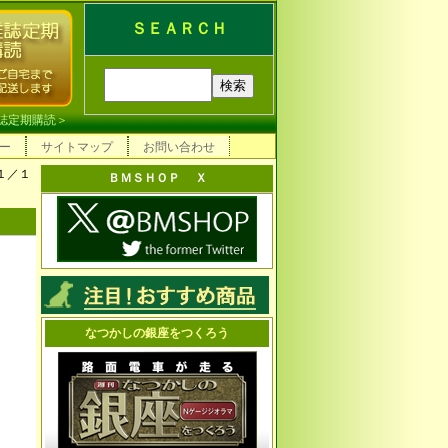
ＳＥＡＲＣＨ
誌定期購読
＞
ー
サイトマップ
お問い合わせ
１／１
ＢＭＳＨＯＰ Ｘ
なつかしの銀座をつくろう