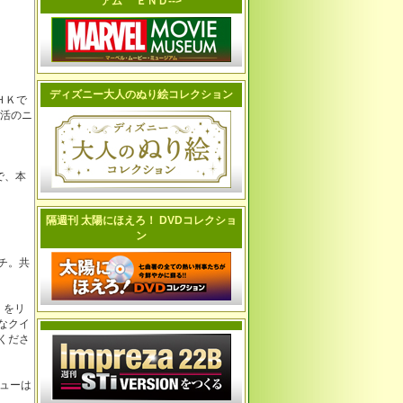
アム ＥＮＤ-->
ディズニー大人のぬり絵コレクション
ＨＫで
復活のニ
で、本
隔週刊 太陽にほえろ！ DVDコレクショ
ン
チ。共
』をリ
なクイ
くださ
ューは