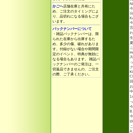
N
かごへ
店舗在庫と共有にた
め、ご注文のタイミングによ
り、品切れになる場合もござ
K
います。
バックナンバーについて
・雑誌バックナンバーは、限
られた在庫から出庫するた
め、多少の傷、破れがありま
す。付録がない場合や期間限
H
定のイベント、特典が無効に
J
なる場合もあります。 雑誌バ
ックナンバーのご発注は、一
切返品できませんの、ご注文
K
の際、ご了承ください。
B
A