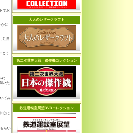
トでお
大人のレザークラフト
やかに
に注目
ーどう
第二次世界大戦 傑作機コレクション
みた
聞いた
聞いてみ
鉄道運転室展望DVDコレクション
中心に
てもらい