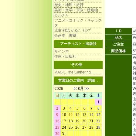
歴史・地理・旅行
美術・文学・宗教・建造物
カルチャ
アニメ・コミック・キャラク
タ
児童 雑誌 かるた ﾄﾗﾝﾌﾟ
ＩＤ
w
企画本 書籍
品名
アーティスト・出版社
ご注文
商品価格
5
サイン本
作家・出版社
その他
発
MAGIC The Gathering
雑
雑
営業日のご案内
詳細→
価
W
H