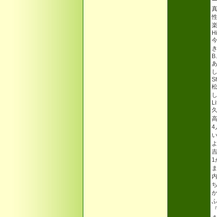
H
B
S
松
Li
久
高
内
『