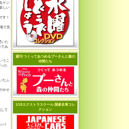
るケン
楽しい
です！
会場で見
驚いた
いてみ
週刊 つくってあつめるプーさんと森の
いうこ
仲間たち
がった
いたふ
のやそ
1/18エクストラスケール 国産名車コレ
クション
話して
ンバ