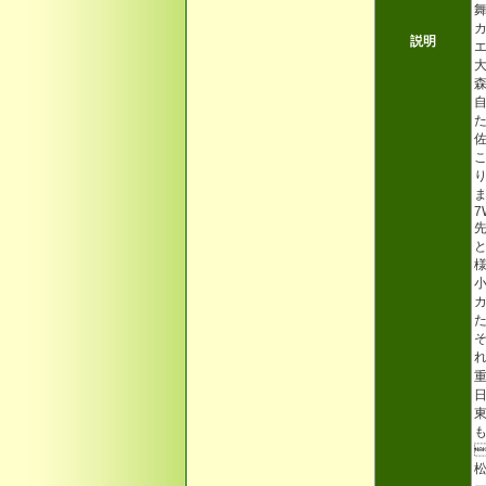
説明
こ
7
重
