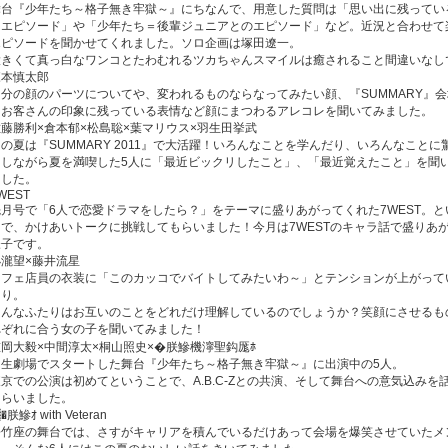
舞台『少年たち～格子無き牢獄～』にちなんで、用意した質問は「思い出に残ってい
カエピソード」や「少年たち＝後輩ジュニアとのエピソード」など。近況と合わせて
エピソードを聞かせてくれました。ソロ企画は塚田遼一。
大きくて真っ白なワンコとたわむれるツカちゃんスマイルは癒されること間違いなし
森本慎太郎
自分の顔のパーツについてや、変われるものならなってみたい顔、『SUMMARY』
たお客さんの印象に残っている表情など顔にまつわるアレコレを聞いてみました。
佐藤勝利×倉本郁×松島聡×葉マリウス×羽生田挙武
の夏は『SUMMARY 2011』で大活躍！いろんなことを学んだり、いろんなことに
りしながら夏を満喫した5人に「最近ビックリしたこと」、「最近覚えたこと」を聞
ました。
WEST
先月号で「6人で恋愛ドラマをしたら？」をテーマに盛りあがってくれた7WEST。と
とで、かけあいトークに挑戦してもらいました！今月は7WESTのキャラ話で盛りあ
様子です。
小瀧望×藤井流星
カフェ店員の衣装に「このカッコでバイトしてみたいわ～」とテンションが上がって
たり。
そんなふたりはお互いのことをどれだけ理解しているのでしょうか？笑顔にさせるも
れぞれに合う女の子を聞いてみました！
岡大毅×中間淳太×桐山照史×�朕鰺機濘聖鈎厖ﾎ
日生劇場でスタートした舞台『少年たち～格子無き牢獄～』に出演中の5人。
東京での公演は初めてということで、A.B.C-Zとの共演、そして舞台への意気込みを
もらいました。
�朕鰺ｵ with Veteran
松竹座の舞台では、さすがキャリアを積んでいるだけあって会場を爆笑させていたメ