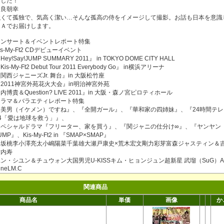
ました！
屋良朝幸
強くて孤独で、気高く潔い…そんな孤高の侍をイメージして撮影。お話も日本を意識
＆Ａでお届けします。
コンサート＆イベントレポート特集
is-My-Ft2 CDデビューイベント
Hey!Say!JUMP SUMMARY 2011』 in TOKYO DOME CITY HALL
Kis-My-Ft2 Debut Tour 2011 Everybody Go』 in横浜アリーナ
関西ジャニーズJr. 舞台』in 大阪松竹座
2011神宮外苑花火大会』in明治神宮外苑
内博貴＆Question? LIVE 2011』in 大阪・森ノ宮ピロティホール
ドラマ＆バラエティレポート特集
『美男（イケメン）ですね』、『全開ガール』、『華和家の四姉妹』、『24時間テレ
34「愛は地球を救う」』、
スペシャルドラマ『フリーター、家を買う』、『関ジャニの仕分け∞』、『ヤンヤン
UMP』、Kis-My-Ft2 in 『SMAP×SMAP』
松坂桃李小澤亮太小嶋陽菜千葉雄大瀬戸康史×荒木宏文剛力彩芽富森ジャスティン＆
竹内寿
ン・シユン＆チュウォン大国男児U-KISSキム・ヒョンジュン超新星 武瑠（SuG）Ali
ineLM.C
関連商品
商品名
単価
画像
か