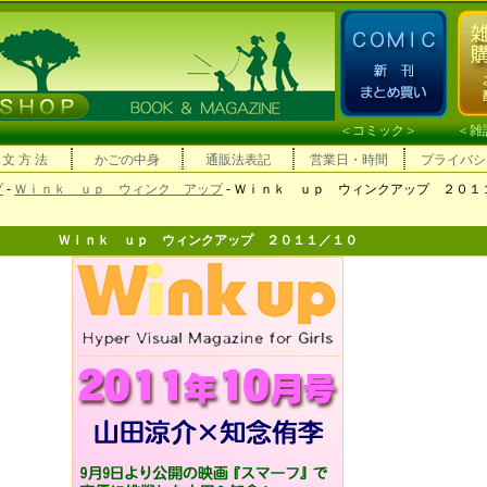
＜
コミック
＞ ＜
雑
 文 方 法
かごの中身
通販法表記
営業日・時間
プライバシ
プ
-
Ｗｉｎｋ ｕｐ ウィンク アップ
- Ｗｉｎｋ ｕｐ ウィンクアップ ２０１
Ｗｉｎｋ ｕｐ ウィンクアップ ２０１１／１０