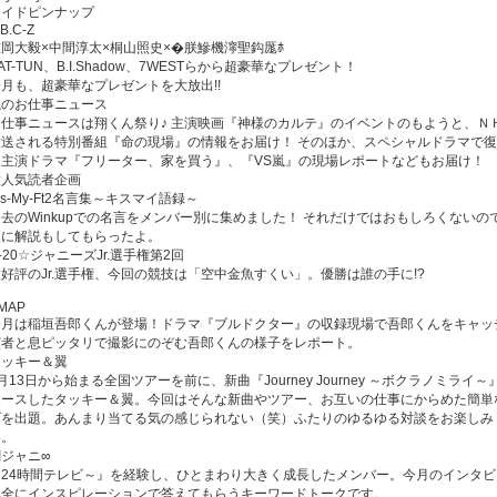
ワイドピンナップ
.B.C-Z
岡大毅×中間淳太×桐山照史×�朕鰺機濘聖鈎厖ﾎ
AT-TUN、B.I.Shadow、7WESTらから超豪華なプレゼント！
今月も、超豪華なプレゼントを大放出!!
嵐のお仕事ニュース
お仕事ニュースは翔くん祭り♪ 主演映画『神様のカルテ』のイベントのもようと、Ｎ
放送される特別番組『命の現場』の情報をお届け！ そのほか、スペシャルドラマで
ノ主演ドラマ『フリーター、家を買う』、『VS嵐』の現場レポートなどもお届け！
大人気読者企画
is-My-Ft2名言集～キスマイ語録～
過去のWinkupでの名言をメンバー別に集めました！ それだけではおもしろくないの
人に解説もしてもらったよ。
-20☆ジャニーズJr.選手権第2回
好評のJr.選手権、今回の競技は「空中金魚すくい」。優勝は誰の手に!?
MAP
今月は稲垣吾郎くんが登場！ドラマ『ブルドクター』の収録現場で吾郎くんをキャッ
演者と息ピッタリで撮影にのぞむ吾郎くんの様子をレポート。
タッキー＆翼
月13日から始まる全国ツアーを前に、新曲『Journey Journey ～ボクラノミライ～
リースしたタッキー＆翼。今回はそんな新曲やツアー、お互いの仕事にからめた簡単
ズを出題。あんまり当てる気の感じられない（笑）ふたりのゆるゆる対談をお楽しみ
い。
関ジャニ∞
『24時間テレビ～』を経験し、ひとまわり大きく成長したメンバー。今月のインタビ
完全にインスピレーションで答えてもらうキーワードトークです。