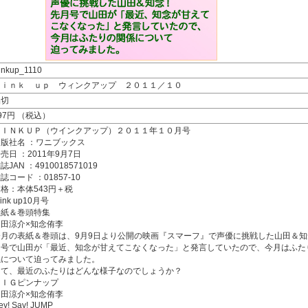
inkup_1110
Ｗｉｎｋ ｕｐ ウィンクアップ ２０１１／１０
品切
97円 （税込）
ＷＩＮＫＵＰ（ウインクアップ）２０１１年１０月号
出版社名 ：ワニブックス
売日 ：2011年9月7日
誌JAN ：4910018571019
誌コード ：01857-10
格：本体543円＋税
ink up10月号
表紙＆巻頭特集
山田涼介×知念侑李
今月の表紙＆巻頭は、9月9日より公開の映画『スマーフ』で声優に挑戦した山田＆知
月号で山田が「最近、知念が甘えてこなくなった」と発言していたので、今月はふた
係について迫ってみました。
さて、最近のふたりはどんな様子なのでしょうか？
ＢＩＧピンナップ
山田涼介×知念侑李
ey! Say! JUMP