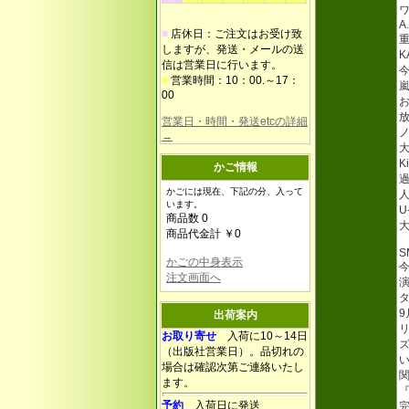
A
■
店休日：ご注文はお受け致
重
しますが、発送・メールの送
K
信は営業日に行います。
■
営業時間：10：00.～17：
00
営業日・時間・発送etcの詳細
→
K
かご情報
かごには現在、下記の分、入って
います。
U
商品数 0
大
商品代金計 ￥0
S
かごの中身表示
注文画面へ
9
出荷案内
お取り寄せ
入荷に10～14日
（出版社営業日）。品切れの
場合は確認次第ご連絡いたし
ます。
予約
入荷日に発送