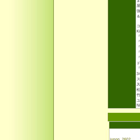
K
『
『
『
『
『
J
ユ
N
junon_2602