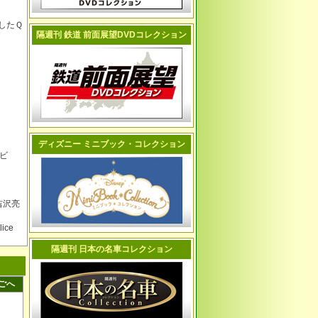
したＱ
隔週刊 鉄道 前面展望DVDコレクション
ディズニー ミニブック・コレクション
ビ
吉沢亮
ce
隔週刊 日本の名車コレクション
ごへ