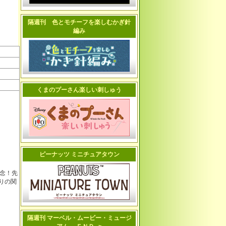
隔週刊 色とモチーフを楽しむかぎ針
編み
くまのプーさん楽しい刺しゅう
ピーナッツ ミニチュアタウン
念！先
りの関
隔週刊 マーベル・ムービー・ミュージ