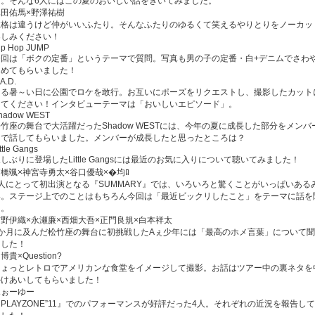
ー。そんな6人にはこの夏のおいしい話をきいてみました。
真田佑馬×野澤祐樹
性格は違うけど仲がいいふたり。そんなふたりのゆるくて笑えるやりとりをノーカッ
楽しみください！
ip Hop JUMP
今回は「ボクの定番」というテーマで質問。写真も男の子の定番・白+デニムでさわ
きめてもらいました！
.A.D.
ある暑～い日に公園でロケを敢行。お互いにポーズをリクエストし、撮影したカット
してください！インタビューテーマは「おいしいエピソード」。
hadow WEST
竹座の舞台で大活躍だったShadow WESTには、今年の夏に成長した部分をメンバ
しで話してもらいました。メンバーが成長したと思ったところは？
ttle Gangs
しぶりに登場したLittle Gangsには最近のお気に入りについて聴いてみました！
橋颯×神宮寺勇太×谷口優哉×�均ﾛ
4人にとって初出演となる『SUMMARY』では、いろいろと驚くことがいっぱいある
い。ステージ上でのことはもちろん今回は「最近ビックリしたこと」をテーマに話を
よ。
吉野伊織×永瀬廉×西畑大吾×正門良規×白本祥太
1か月に及んだ松竹座の舞台に初挑戦したAぇ少年には「最高のホメ言葉」について
ました！
博貴×Question?
ちょっとレトロでアメリカンな食堂をイメージして撮影。お話はツアー中の裏ネタを
かけあいしてもらいました！
ふぉーゆー
PLAYZONE”11』でのパフォーマンスが好評だった4人。それぞれの近況を報告し