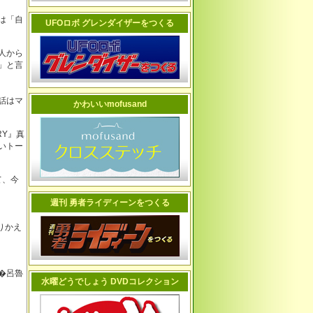
は「自
UFOロボ グレンダイザーをつくる
人から
」と言
話はマ
かわいいmofusand
RY』真
いトー
て、今
週刊 勇者ライディーンをつくる
りかえ
�呂魯
水曜どうでしょう DVDコレクション