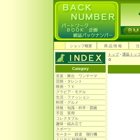
ショップ概要
商 品 情 報
注
トップ
-
通販トッ
０
Category
音楽・舞台 ワンテーマ
芸能・タレント
映画・ＴＶ
グラビア・モデル
生活・ファッション
料理・グルメ
情報・知識・科学・図鑑
手芸 実用
コレクタブル
趣味・組み立て
スポーツ
モーター 鉄道 飛行機
ミリタリ 戦争関連