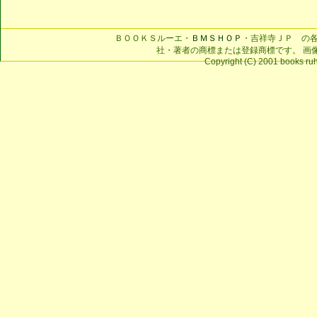
ＢＯＯＫＳルーエ・
ＢＭＳＨＯＰ
・吉祥寺ＪＰ の
社・著者の商標または登録商標です。 画
Copyright (C) 2001 books ruhe