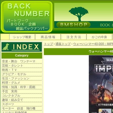
ショップ概要
商 品 情 報
注 文 方 法
かごの中身
トップ
-
通販トップ
-
ウォーハンマー40,000：IMP
ウォーハンマー40,
Category
音楽・舞台 ワンテーマ
芸能・タレント
映画・ＴＶ
グラビア・モデル
生活・ファッション
料理・グルメ
情報・知識・科学・図鑑
手芸 実用
コレクタブル
趣味・組み立て
スポーツ
モーター 鉄道 飛行機
ミリタリ 戦争関連