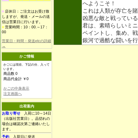
へようこそ！
これは人類が存亡を賭
■
店休日：ご注文はお受け致
しますが、発送・メールの送
凶悪な敵と戦っている
信は営業日に行います。
君は、素晴らしいミニ
■
営業時間：10：00.～17：
00
ペイントし、集め、戦
銀河で過酷な闘いを
営業日・時間・発送etcの詳細
→
かご情報
かごには現在、下記の分、入って
います。
商品数 0
商品代金計 ￥0
かごの中身表示
注文画面へ
出荷案内
お取り寄せ
入荷に10～14日
（出版社営業日）。品切れの
場合は確認次第ご連絡いたし
ます。
予約
入荷日に発送