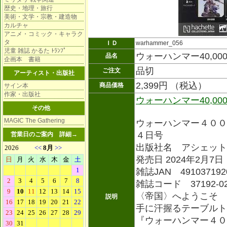
歴史・地理・旅行
美術・文学・宗教・建造物
カルチャ
アニメ・コミック・キャラク
タ
ＩＤ
warhammer_056
児童 雑誌 かるた ﾄﾗﾝﾌﾟ
ウォーハンマー40,000
品名
企画本 書籍
品切
ご注文
アーティスト・出版社
2,399円 （税込）
商品価格
サイン本
作家・出版社
ウォーハンマー40,00
その他
MAGIC The Gathering
ウォーハンマー４００
４日号
営業日のご案内
詳細→
出版社名 アシェット
発売日 2024年2月7日
雑誌JAN 491037192
雑誌コード 37192-0
〈帝国〉へようこそ
説明
手に汗握るテーブルト
『ウォーハンマー４０