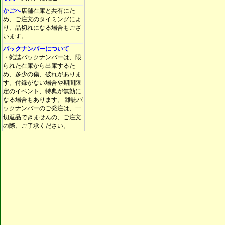
かごへ
店舗在庫と共有にた
め、ご注文のタイミングによ
り、品切れになる場合もござ
います。
バックナンバーについて
・雑誌バックナンバーは、限
られた在庫から出庫するた
め、多少の傷、破れがありま
す。付録がない場合や期間限
定のイベント、特典が無効に
なる場合もあります。 雑誌バ
ックナンバーのご発注は、一
切返品できませんの、ご注文
の際、ご了承ください。