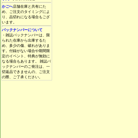
かごへ
店舗在庫と共有にた
め、ご注文のタイミングによ
り、品切れになる場合もござ
います。
バックナンバーについて
・雑誌バックナンバーは、限
られた在庫から出庫するた
め、多少の傷、破れがありま
す。付録がない場合や期間限
定のイベント、特典が無効に
なる場合もあります。 雑誌バ
ックナンバーのご発注は、一
切返品できませんの、ご注文
の際、ご了承ください。