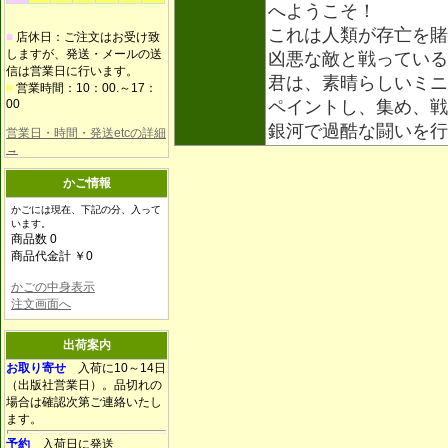
へようこそ！
これは人類が存亡を賭
■
店休日：ご注文はお受け致
しますが、発送・メールの送
凶悪な敵と戦っている
信は営業日に行います。
君は、素晴らしいミニ
■
営業時間：10：00.～17：
00
ペイントし、集め、戦
銀河で過酷な闘いを
営業日・時間・発送etcの詳細
→
かご情報
かごには現在、下記の分、入って
います。
商品数 0
商品代金計 ￥0
かごの中身表示
注文画面へ
出荷案内
お取り寄せ
入荷に10～14日
（出版社営業日）。品切れの
場合は確認次第ご連絡いたし
ます。
予約
入荷日に発送