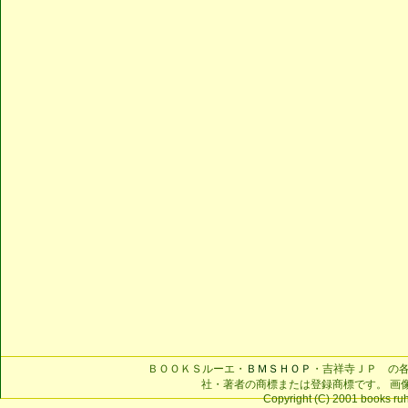
ＢＯＯＫＳルーエ・
ＢＭＳＨＯＰ
・吉祥寺ＪＰ の
社・著者の商標または登録商標です。 画
Copyright (C) 2001 books ruhe