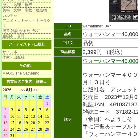
歴史・地理・旅行
美術・文学・宗教・建造物
カルチャ
アニメ・コミック・キャラク
タ
ＩＤ
warhammer_047
児童 雑誌 かるた ﾄﾗﾝﾌﾟ
ウォーハンマー40,000
品名
企画本 書籍
品切
ご注文
アーティスト・出版社
2,399円 （税込）
商品価格
サイン本
作家・出版社
ウォーハンマー40,00
その他
MAGIC The Gathering
ウォーハンマー４００
月１３日号
営業日のご案内
詳細→
出版社名 アシェット
発売日 2023年12月0
雑誌JAN 491037182
雑誌コード 37182-1
〈帝国〉へようこそ
説明
手に汗握るテーブルト
『ウォーハンマー４０