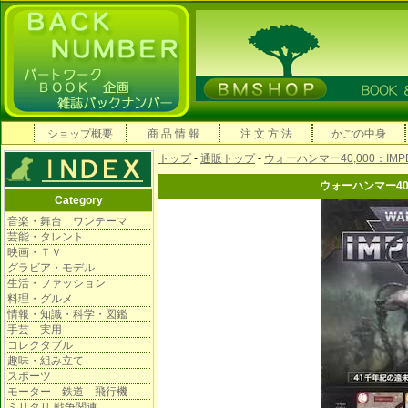
ショップ概要
商 品 情 報
注 文 方 法
かごの中身
トップ
-
通販トップ
-
ウォーハンマー40,000：IMP
ウォーハンマー40,
Category
音楽・舞台 ワンテーマ
芸能・タレント
映画・ＴＶ
グラビア・モデル
生活・ファッション
料理・グルメ
情報・知識・科学・図鑑
手芸 実用
コレクタブル
趣味・組み立て
スポーツ
モーター 鉄道 飛行機
ミリタリ 戦争関連