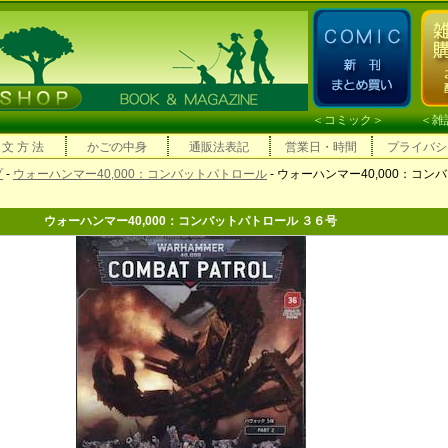
＜
コミック
＞ ＜
雑
 文 方 法
かごの中身
通販法表記
営業日・時間
プライバシ
プ
-
ウォーハンマー40,000：コンバットパトロール
- ウォーハンマー40,000：コン
ウォーハンマー40,000：コンバットパトロール ３６号