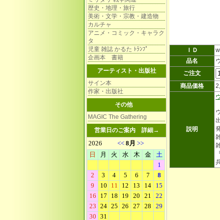
歴史・地理・旅行
美術・文学・宗教・建造物
カルチャ
アニメ・コミック・キャラク
タ
児童 雑誌 かるた ﾄﾗﾝﾌﾟ
ＩＤ
w
企画本 書籍
品名
アーティスト・出版社
ご注文
サイン本
商品価格
2
作家・出版社
その他
MAGIC The Gathering
発
説明
営業日のご案内
詳細→
雑
雑