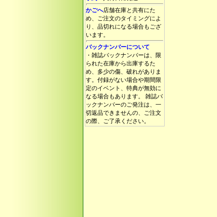
かごへ
店舗在庫と共有にた
め、ご注文のタイミングによ
り、品切れになる場合もござ
います。
バックナンバーについて
・雑誌バックナンバーは、限
られた在庫から出庫するた
め、多少の傷、破れがありま
す。付録がない場合や期間限
定のイベント、特典が無効に
なる場合もあります。 雑誌バ
ックナンバーのご発注は、一
切返品できませんの、ご注文
の際、ご了承ください。