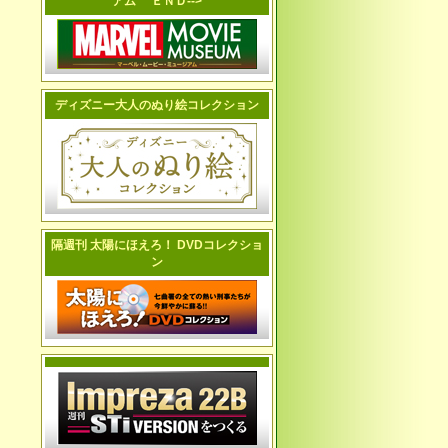
アム ＥＮＤ-->
ディズニー大人のぬり絵コレクション
隔週刊 太陽にほえろ！ DVDコレクショ
ン