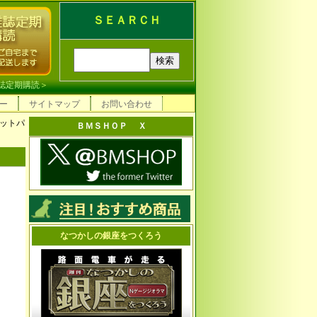
ＳＥＡＲＣＨ
誌定期購読
＞
ー
サイトマップ
お問い合わせ
バットパ
ＢＭＳＨＯＰ Ｘ
なつかしの銀座をつくろう