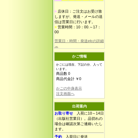
■
店休日：ご注文はお受け致
しますが、発送・メールの送
信は営業日に行います。
■
営業時間：10：00.～17：
00
営業日・時間・発送etcの詳細
→
かご情報
かごには現在、下記の分、入って
います。
商品数 0
商品代金計 ￥0
かごの中身表示
注文画面へ
出荷案内
お取り寄せ
入荷に10～14日
（出版社営業日）。品切れの
場合は確認次第ご連絡いたし
ます。
予約
入荷日に発送