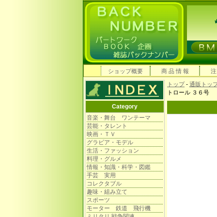
ショップ概要
商 品 情 報
注
トップ
-
通販トッ
トロール ３６号
Category
音楽・舞台 ワンテーマ
芸能・タレント
映画・ＴＶ
グラビア・モデル
生活・ファッション
料理・グルメ
情報・知識・科学・図鑑
手芸 実用
コレクタブル
趣味・組み立て
スポーツ
モーター 鉄道 飛行機
ミリタリ 戦争関連