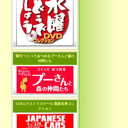
週刊 つくってあつめるプーさんと森の
仲間たち
1/18エクストラスケール 国産名車コレ
クション