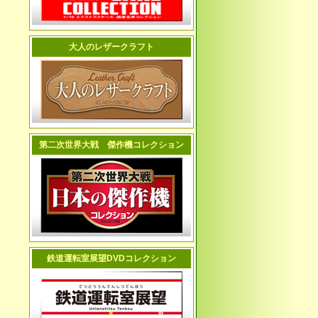
大人のレザークラフト
第二次世界大戦 傑作機コレクション
鉄道運転室展望DVDコレクション