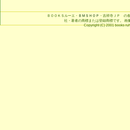
ＢＯＯＫＳルーエ・
ＢＭＳＨＯＰ
・吉祥寺ＪＰ の
社・著者の商標または登録商標です。 画
Copyright (C) 2001 books ruhe