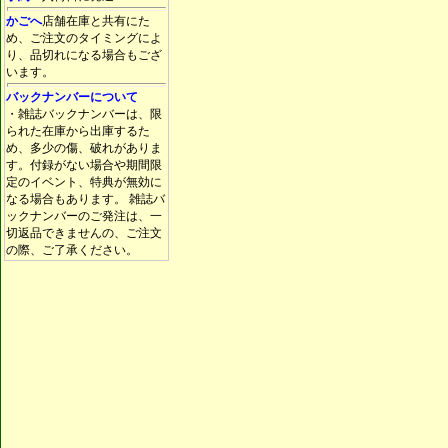
かごへ
店舗在庫と共有にた
め、ご注文のタイミングによ
り、品切れになる場合もござ
います。
バックナンバーについて
・雑誌バックナンバーは、限
られた在庫から出庫するた
め、多少の傷、破れがありま
す。付録がない場合や期間限
定のイベント、特典が無効に
なる場合もあります。 雑誌バ
ックナンバーのご発注は、一
切返品できませんの、ご注文
の際、ご了承ください。