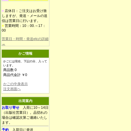
■
店休日：ご注文はお受け致
しますが、発送・メールの送
信は営業日に行います。
■
営業時間：10：00.～17：
00
営業日・時間・発送etcの詳細
→
かご情報
かごには現在、下記の分、入って
います。
商品数 0
商品代金計 ￥0
かごの中身表示
注文画面へ
出荷案内
お取り寄せ
入荷に10～14日
（出版社営業日）。品切れの
場合は確認次第ご連絡いたし
ます。
予約
入荷日に発送