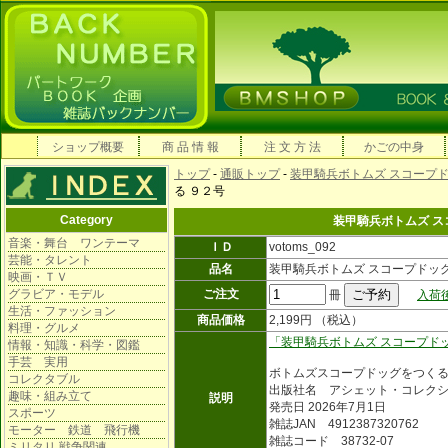
ショップ概要
商 品 情 報
注 文 方 法
かごの中身
トップ
-
通販トップ
-
装甲騎兵ボトムズ スコープ
る ９２号
Category
装甲騎兵ボトムズ ス
音楽・舞台 ワンテーマ
ＩＤ
votoms_092
芸能・タレント
品名
装甲騎兵ボトムズ スコープドッ
映画・ＴＶ
グラビア・モデル
ご注文
冊
入荷
生活・ファッション
商品価格
2,199円 （税込）
料理・グルメ
「装甲騎兵ボトムズ スコープド
情報・知識・科学・図鑑
手芸 実用
ボトムズスコープドッグをつく
コレクタブル
出版社名 アシェット・コレク
趣味・組み立て
説明
発売日 2026年7月1日
スポーツ
雑誌JAN 4912387320762
モーター 鉄道 飛行機
雑誌コード 38732-07
ミリタリ 戦争関連