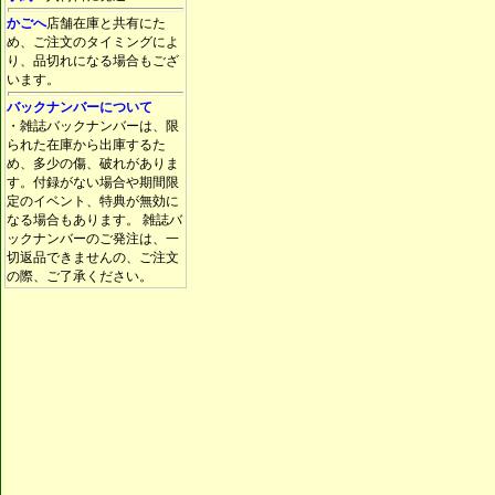
かごへ
店舗在庫と共有にた
め、ご注文のタイミングによ
り、品切れになる場合もござ
います。
バックナンバーについて
・雑誌バックナンバーは、限
られた在庫から出庫するた
め、多少の傷、破れがありま
す。付録がない場合や期間限
定のイベント、特典が無効に
なる場合もあります。 雑誌バ
ックナンバーのご発注は、一
切返品できませんの、ご注文
の際、ご了承ください。