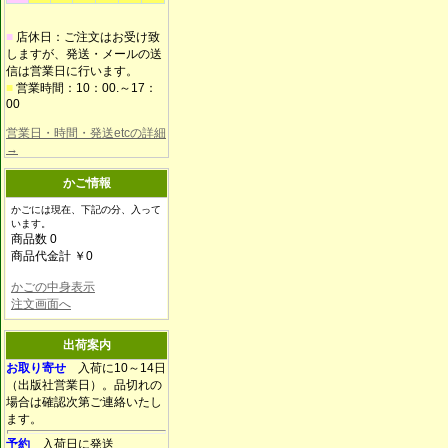
■
店休日：ご注文はお受け致
しますが、発送・メールの送
信は営業日に行います。
■
営業時間：10：00.～17：
00
営業日・時間・発送etcの詳細
→
かご情報
かごには現在、下記の分、入って
います。
商品数 0
商品代金計 ￥0
かごの中身表示
注文画面へ
出荷案内
お取り寄せ
入荷に10～14日
（出版社営業日）。品切れの
場合は確認次第ご連絡いたし
ます。
予約
入荷日に発送