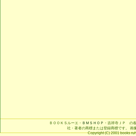
ＢＯＯＫＳルーエ・
ＢＭＳＨＯＰ
・吉祥寺ＪＰ の
社・著者の商標または登録商標です。 画
Copyright (C) 2001 books ruhe