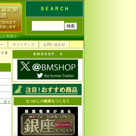
ＳＥＡＲＣＨ
誌定期購読
＞
ー
サイトマップ
お問い合わせ
ァイタ
ＢＭＳＨＯＰ Ｘ
なつかしの銀座をつくろう
 ダイ