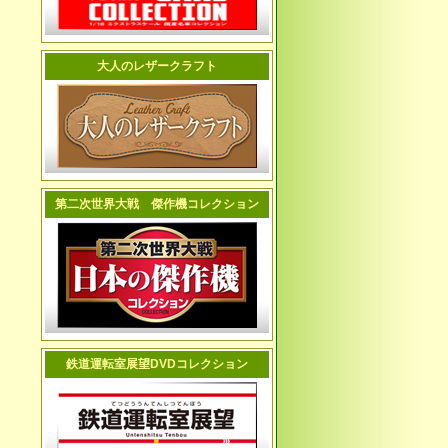
大人のレザークラフト
第二次世界大戦 傑作機コレクション
鉄道運転室展望DVDコレクション