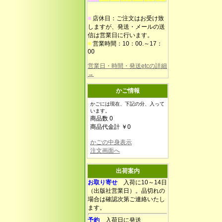
■
店休日：ご注文はお受け致
しますが、発送・メールの送
信は営業日に行います。
■
営業時間：10：00.～17：
00
営業日・時間・発送etcの詳細
→
かご情報
かごには現在、下記の分、入って
います。
商品数 0
商品代金計 ￥0
かごの中身表示
注文画面へ
出荷案内
お取り寄せ
入荷に10～14日
（出版社営業日）。品切れの
場合は確認次第ご連絡いたし
ます。
予約
入荷日に発送