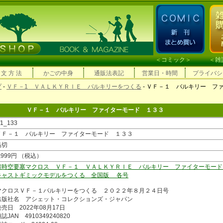
＜
コミック
＞ ＜
雑
 文 方 法
かごの中身
通販法表記
営業日・時間
プライバシ
プ
-
ＶＦ－1 ＶＡＬＫＹＲＩＥ バルキリーをつくる
- ＶＦ－１ バルキリー フ
ＶＦ－１ バルキリー ファイターモード １３３
f1_133
ＶＦ－１ バルキリー ファイターモード １３３
品切
,999円 （税込）
超時空要塞マクロス ＶＦ－１ ＶＡＬＫＹＲＩＥ バルキリー ファイターモード
キャストギミックモデルをつくる 全国版 各号
マクロスＶＦ－１バルキリーをつくる ２０２２年８月２４日号
出版社名 アシェット・コレクションズ・ジャパン
発売日 2022年08月17日
誌JAN 4910349240820