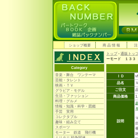
ショップ概要
商 品 情 報
注
トップ
-
通販トッ
ーモード １３３
Category
音楽・舞台 ワンテーマ
ＩＤ
v
芸能・タレント
品名
映画・ＴＶ
ご注文
グラビア・モデル
生活・ファッション
商品価格
1
料理・グルメ
情報・知識・科学・図鑑
手芸 実用
コレクタブル
説明
趣味・組み立て
スポーツ
モーター 鉄道 飛行機
雑
ミリタリ 戦争関連