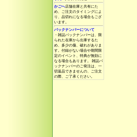
かごへ
店舗在庫と共有にた
め、ご注文のタイミングによ
り、品切れになる場合もござ
います。
バックナンバーについて
・雑誌バックナンバーは、限
られた在庫から出庫するた
め、多少の傷、破れがありま
す。付録がない場合や期間限
定のイベント、特典が無効に
なる場合もあります。 雑誌バ
ックナンバーのご発注は、一
切返品できませんの、ご注文
の際、ご了承ください。