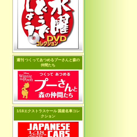
週刊 つくってあつめるプーさんと森の
仲間たち
1/18エクストラスケール 国産名車コレ
クション