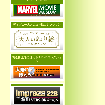
アム ＥＮＤ-->
ディズニー大人のぬり絵コレクション
隔週刊 太陽にほえろ！ DVDコレクショ
ン