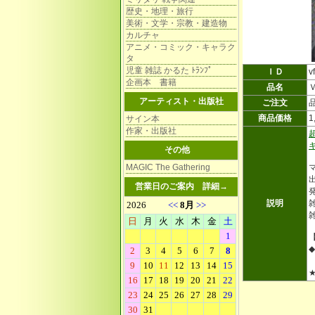
歴史・地理・旅行
美術・文学・宗教・建造物
カルチャ
アニメ・コミック・キャラク
タ
児童 雑誌 かるた ﾄﾗﾝﾌﾟ
ＩＤ
v
企画本 書籍
品名
アーティスト・出版社
ご注文
商品価格
1
サイン本
作家・出版社
その他
MAGIC The Gathering
営業日のご案内
詳細→
説明
雑
雑