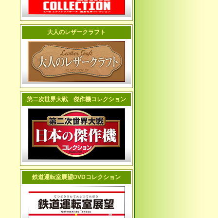
大人のレザークラフト
第二次世界大戦 傑作機コレクション
鉄道運転室展望DVDコレクション