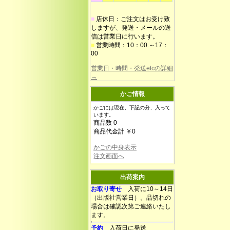
■
店休日：ご注文はお受け致
しますが、発送・メールの送
信は営業日に行います。
■
営業時間：10：00.～17：
00
営業日・時間・発送etcの詳細
→
かご情報
かごには現在、下記の分、入って
います。
商品数 0
商品代金計 ￥0
かごの中身表示
注文画面へ
出荷案内
お取り寄せ
入荷に10～14日
（出版社営業日）。品切れの
場合は確認次第ご連絡いたし
ます。
予約
入荷日に発送