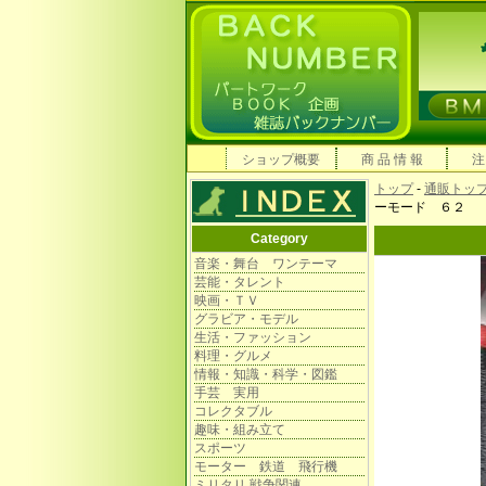
ショップ概要
商 品 情 報
注
トップ
-
通販トッ
ーモード ６２
Category
音楽・舞台 ワンテーマ
芸能・タレント
映画・ＴＶ
グラビア・モデル
生活・ファッション
料理・グルメ
情報・知識・科学・図鑑
手芸 実用
コレクタブル
趣味・組み立て
スポーツ
モーター 鉄道 飛行機
ミリタリ 戦争関連