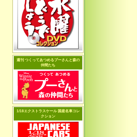
週刊 つくってあつめるプーさんと森の
仲間たち
1/18エクストラスケール 国産名車コレ
クション