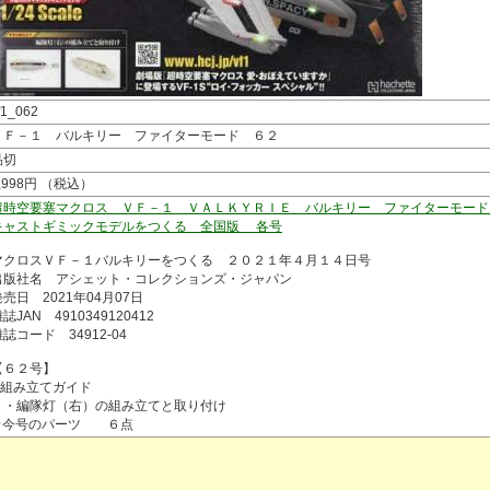
f1_062
ＶＦ－１ バルキリー ファイターモード ６２
品切
,998円 （税込）
超時空要塞マクロス ＶＦ－１ ＶＡＬＫＹＲＩＥ バルキリー ファイターモード
キャストギミックモデルをつくる 全国版 各号
マクロスＶＦ－１バルキリーをつくる ２０２１年４月１４日号
出版社名 アシェット・コレクションズ・ジャパン
発売日 2021年04月07日
誌JAN 4910349120412
誌コード 34912-04
【６２号】
◆組み立てガイド
・編隊灯（右）の組み立てと取り付け
★今号のパーツ ６点