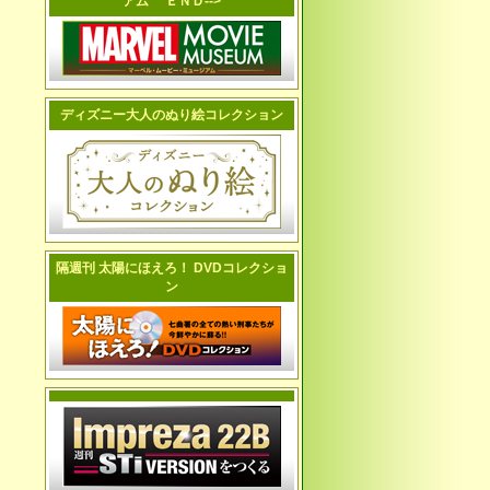
アム ＥＮＤ-->
ディズニー大人のぬり絵コレクション
隔週刊 太陽にほえろ！ DVDコレクショ
ン