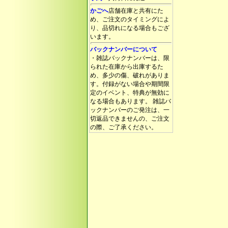
かごへ
店舗在庫と共有にた
め、ご注文のタイミングによ
り、品切れになる場合もござ
います。
バックナンバーについて
・雑誌バックナンバーは、限
られた在庫から出庫するた
め、多少の傷、破れがありま
す。付録がない場合や期間限
定のイベント、特典が無効に
なる場合もあります。 雑誌バ
ックナンバーのご発注は、一
切返品できませんの、ご注文
の際、ご了承ください。