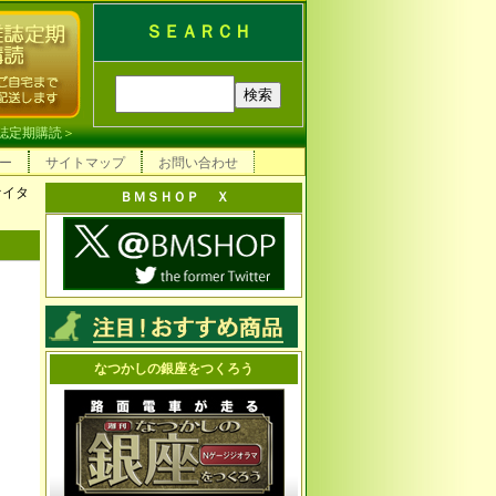
ＳＥＡＲＣＨ
誌定期購読
＞
ー
サイトマップ
お問い合わせ
ァイタ
ＢＭＳＨＯＰ Ｘ
なつかしの銀座をつくろう