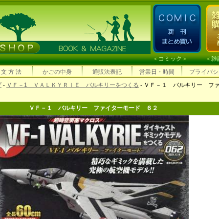
＜
コミック
＞ ＜
雑
 文 方 法
かごの中身
通販法表記
営業日・時間
プライバシ
プ
-
ＶＦ－1 ＶＡＬＫＹＲＩＥ バルキリーをつくる
- ＶＦ－１ バルキリー フ
ＶＦ－１ バルキリー ファイターモード ６２