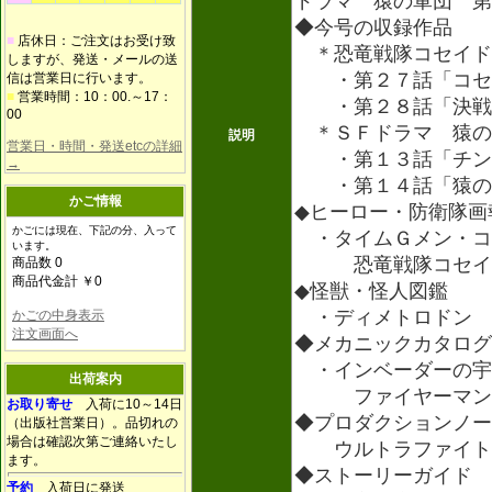
ドラマ 猿の軍団 
◆今号の収録作品
■
店休日：ご注文はお受け致
＊恐竜戦隊コセ
しますが、発送・メールの送
・第２７話「コセイ
信は営業日に行います。
■
営業時間：10：00.～17：
・第２８話「決戦 
00
＊ＳＦドラマ 猿の
説明
営業日・時間・発送etcの詳細
・第１３話「チンパ
→
・第１４話「猿の
かご情報
◆ヒーロー・防衛隊画
かごには現在、下記の分、入って
・タイムＧメン・コ
います。
恐竜戦隊コセイ
商品数 0
商品代金計 ￥0
◆怪獣・怪人図鑑
・ディメトロドン 
かごの中身表示
注文画面へ
◆メカニックカタログ
・インベーダーの宇
出荷案内
ファイヤーマン
お取り寄せ
入荷に10～14日
◆プロダクションノー
（出版社営業日）。品切れの
場合は確認次第ご連絡いたし
ウルトラファイト
ます。
◆ストーリーガイド
予約
入荷日に発送