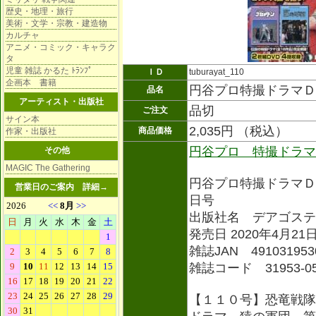
歴史・地理・旅行
美術・文学・宗教・建造物
カルチャ
アニメ・コミック・キャラク
タ
児童 雑誌 かるた ﾄﾗﾝﾌﾟ
ＩＤ
tuburayat_110
企画本 書籍
円谷プロ特撮ドラマＤ
品名
アーティスト・出版社
品切
ご注文
サイン本
2,035円 （税込）
商品価格
作家・出版社
円谷プロ 特撮ドラマ
その他
MAGIC The Gathering
円谷プロ特撮ドラマＤ
営業日のご案内
詳細→
日号
出版社名 デアゴステ
発売日 2020年4月21
雑誌JAN 491031953
雑誌コード 31953-0
【１１０号】恐竜戦