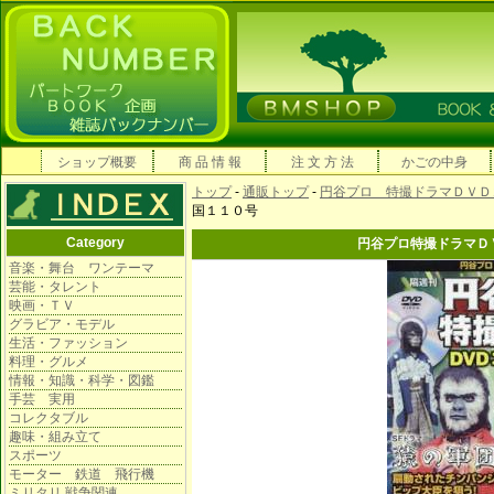
ショップ概要
商 品 情 報
注 文 方 法
かごの中身
トップ
-
通販トップ
-
円谷プロ 特撮ドラマＤＶＤ
国１１０号
Category
円谷プロ特撮ドラマＤ
音楽・舞台 ワンテーマ
芸能・タレント
映画・ＴＶ
グラビア・モデル
生活・ファッション
料理・グルメ
情報・知識・科学・図鑑
手芸 実用
コレクタブル
趣味・組み立て
スポーツ
モーター 鉄道 飛行機
ミリタリ 戦争関連