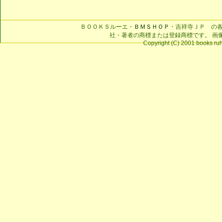
ＢＯＯＫＳルーエ・
ＢＭＳＨＯＰ
・吉祥寺ＪＰ の
社・著者の商標または登録商標です。 画
Copyright (C) 2001 books ruhe