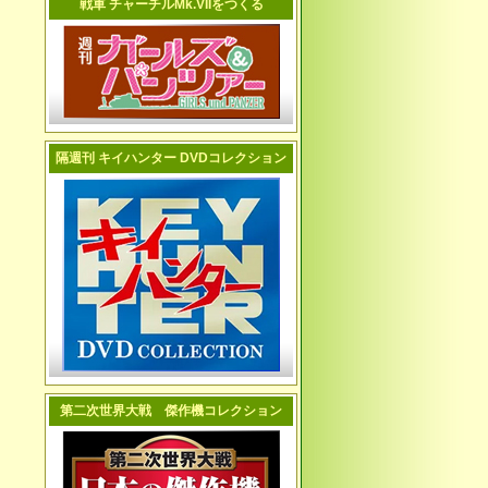
戦車 チャーチルMk.VIIをつくる
隔週刊 キイハンター DVDコレクション
第二次世界大戦 傑作機コレクション