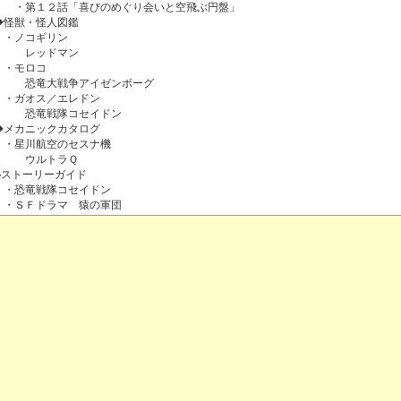
・第１２話「喜びのめぐり会いと空飛ぶ円盤」
◆怪獣・怪人図鑑
・ノコギリン
レッドマン
・モロコ
恐竜大戦争アイゼンボーグ
・ガオス／エレドン
恐竜戦隊コセイドン
◆メカニックカタログ
・星川航空のセスナ機
ウルトラＱ
◆ストーリーガイド
・恐竜戦隊コセイドン
・ＳＦドラマ 猿の軍団