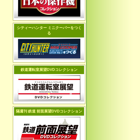
シティーハンター ミニクーパーをつく
る
鉄道運転室展望DVDコレクション
隔週刊 鉄道 前面展望DVDコレクション