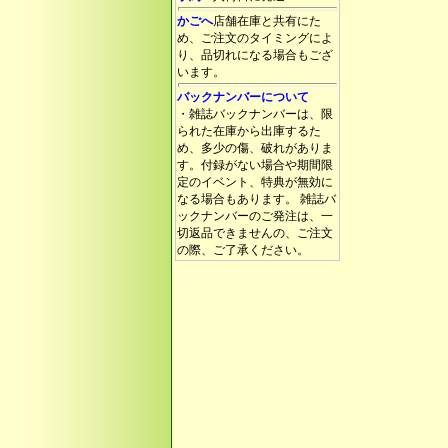
かごへ
店舗在庫と共有にた
め、ご注文のタイミングによ
り、品切れになる場合もござ
います。
バックナンバーについて
・雑誌バックナンバーは、限
られた在庫から出庫するた
め、多少の傷、破れがありま
す。付録がない場合や期間限
定のイベント、特典が無効に
なる場合もあります。 雑誌バ
ックナンバーのご発注は、一
切返品できませんの、ご注文
の際、ご了承ください。