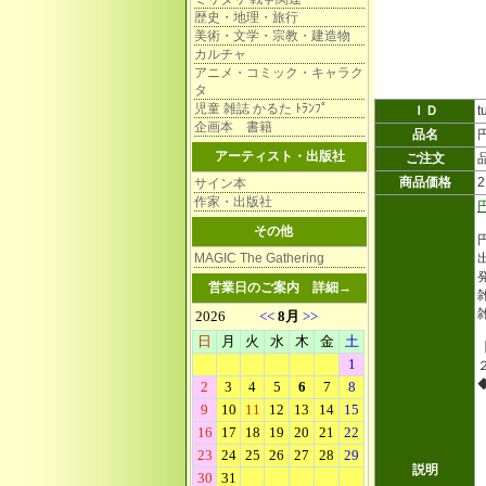
歴史・地理・旅行
美術・文学・宗教・建造物
カルチャ
アニメ・コミック・キャラク
タ
児童 雑誌 かるた ﾄﾗﾝﾌﾟ
ＩＤ
t
企画本 書籍
品名
アーティスト・出版社
ご注文
商品価格
サイン本
作家・出版社
その他
MAGIC The Gathering
営業日のご案内
詳細→
雑
説明