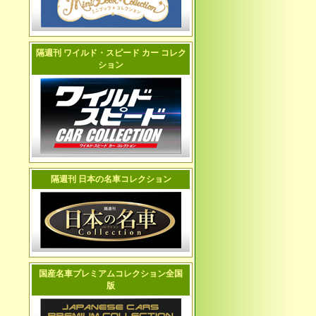
隔週刊 ワイルド・スピード カー コレク
ション
隔週刊 日本の名車コレクション
国産名車プレミアムコレクション全国
版