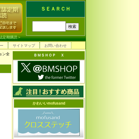
ＳＥＡＲＣＨ
誌定期購読
＞
ー
サイトマップ
お問い合わせ
ョン全
ＢＭＳＨＯＰ Ｘ
かわいいmofusand