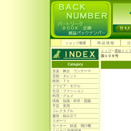
ショップ概要
商 品 情 報
注
トップ
-
通販トッ
国１０９号
Category
音楽・舞台 ワンテーマ
芸能・タレント
映画・ＴＶ
グラビア・モデル
生活・ファッション
料理・グルメ
情報・知識・科学・図鑑
手芸 実用
コレクタブル
趣味・組み立て
スポーツ
モーター 鉄道 飛行機
ミリタリ 戦争関連