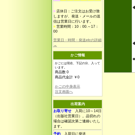
■
店休日：ご注文はお受け致
しますが、発送・メールの送
信は営業日に行います。
■
営業時間：10：00.～17：
00
営業日・時間・発送etcの詳細
→
かご情報
かごには現在、下記の分、入って
います。
商品数 0
商品代金計 ￥0
かごの中身表示
注文画面へ
出荷案内
お取り寄せ
入荷に10～14日
（出版社営業日）。品切れの
場合は確認次第ご連絡いたし
ます。
予約
入荷日に発送