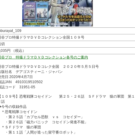
uburayat_109
円谷プロ特撮ドラマＤＶＤコレクション全国１０９号
品切
2,035円 （税込）
円谷プロ 特撮ドラマＤＶＤコレクション各号のご案内
円谷プロ特撮ドラマＤＶＤコレク全国 ２０２０年５月５日号
出版社名 デアゴスティーニ・ジャパン
発売日 2020年4月7日
誌JAN 4910319510502
雑誌コード 31951-05
【１０９号】恐竜戦隊コセイドン 第２５・２６話 ＳＦドラマ 猿の軍団 第１
２話
◆今号の収録作品
＊恐竜戦隊コセイドン
・第２５話「カプセル恐獣 ｖｓ コセイダー」
・第２６話「磁力パニック コセイドン発進不能」
＊ＳＦドラマ 猿の軍団
・第１１話「人間が造った留守番ロボット」