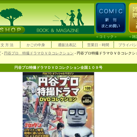
＜
コミック
＞ ＜
雑
 文 方 法
かごの中身
通販法表記
営業日・時間
プライバシ
プ
-
円谷プロ 特撮ドラマＤＶＤコレクション
- 円谷プロ特撮ドラマＤＶＤコレクシ
円谷プロ特撮ドラマＤＶＤコレクション全国１０９号