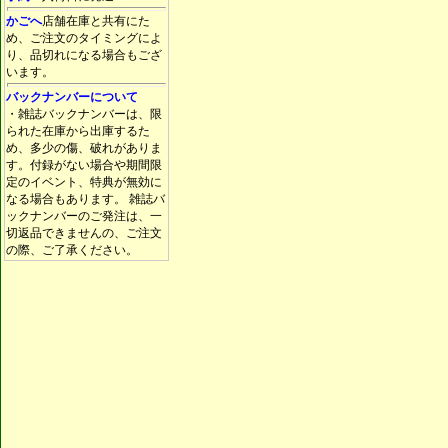
かごへ
店舗在庫と共有にた
め、ご注文のタイミングによ
り、品切れになる場合もござ
います。
バックナンバーについて
・雑誌バックナンバーは、限
られた在庫から出庫するた
め、多少の傷、破れがありま
す。付録がない場合や期間限
定のイベント、特典が無効に
なる場合もあります。 雑誌バ
ックナンバーのご発注は、一
切返品できませんの、ご注文
の際、ご了承ください。