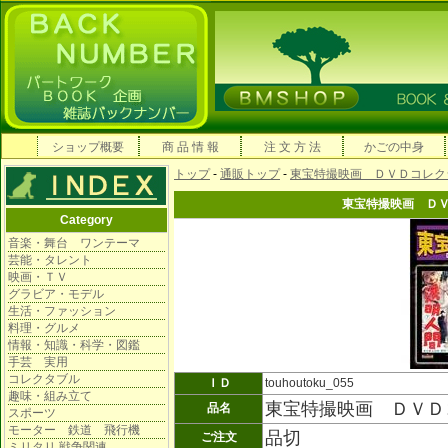
ショップ概要
商 品 情 報
注 文 方 法
かごの中身
トップ
-
通販トップ
-
東宝特撮映画 ＤＶＤコレク
東宝特撮映画 Ｄ
Category
音楽・舞台 ワンテーマ
芸能・タレント
映画・ＴＶ
グラビア・モデル
生活・ファッション
料理・グルメ
情報・知識・科学・図鑑
手芸 実用
コレクタブル
ＩＤ
touhoutoku_055
趣味・組み立て
東宝特撮映画 ＤＶＤ
品名
スポーツ
モーター 鉄道 飛行機
品切
ご注文
ミリタリ 戦争関連