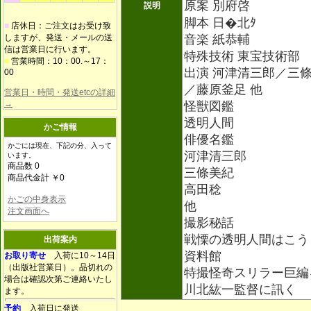
原案 別府啓
説明
脚本 日�北ﾀ
■
店休日：ご注文はお受け致
しますが、発送・メールの送
音楽 紙恭輔
信は営業日に行います。
特殊技術 東宝技術部
■
営業時間：10：00.～17：
出演 河津清三郎／三
00
／藤原釜足 他
営業日・時間・発送etcの詳細
→
怪獣図鑑
透明人間
かご情報
俳優名鑑
かごには現在、下記の分、入って
河津清三郎
います。
商品数 0
三條美紀
商品代金計 ￥0
高田稔
かごの中身表示
他
注文画面へ
撮影秘話
戦慄の透明人間はこう
出荷案内
資料館
お取り寄せ
入荷に10～14日
（出版社営業日）。品切れの
特撮怪奇スリラー巨編
場合は確認次第ご連絡いたし
川北紘一監督に訊く
ます。
予約
入荷日に発送