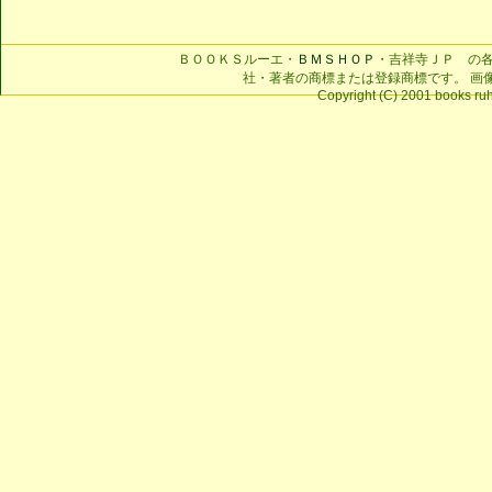
ＢＯＯＫＳルーエ・
ＢＭＳＨＯＰ
・吉祥寺ＪＰ の
社・著者の商標または登録商標です。 画
Copyright (C) 2001 books ruhe