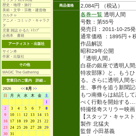
歴史・地理・旅行
2,084円 （税込）
商品価格
美術・文学・宗教・建造物
各巻一覧
透明人間
カルチャ
アニメ・コミック・キャラク
号数：第55号
タ
発売日：2011-10-25
児童 雑誌 かるた ﾄﾗﾝﾌﾟ
企画本 書籍
通常価格 ：1895円＋
作品解説
アーティスト・出版社
昭和29年公開
サイン本
作家・出版社
『透明人間』
その他
白昼の銀座で透明人間
特攻部隊》と、もうひ
MAGIC The Gathering
る。さらに透明人間を
営業日のご案内
詳細→
生、事件を追う新聞記
もつ南條らは結託して
べく行動を開始する…
特撮怪奇スリラー映画
【スタッフ・キャスト
製作 北猛夫
監督 小田基義