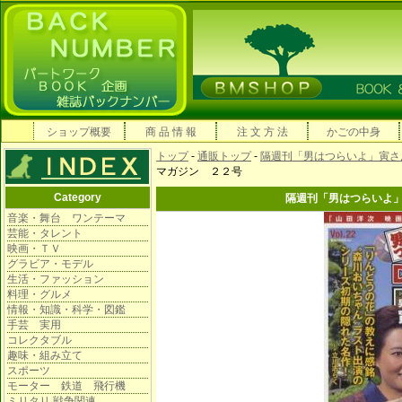
ショップ概要
商 品 情 報
注 文 方 法
かごの中身
トップ
-
通販トップ
-
隔週刊「男はつらいよ」寅さ
マガジン ２２号
Category
隔週刊「男はつらいよ
音楽・舞台 ワンテーマ
芸能・タレント
映画・ＴＶ
グラビア・モデル
生活・ファッション
料理・グルメ
情報・知識・科学・図鑑
手芸 実用
コレクタブル
趣味・組み立て
スポーツ
モーター 鉄道 飛行機
ミリタリ 戦争関連