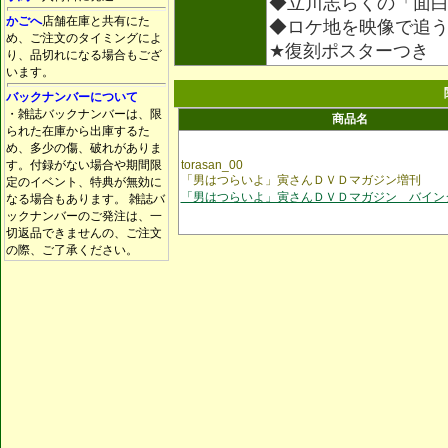
◆立川志らくの「面
かごへ
店舗在庫と共有にた
◆ロケ地を映像で追
め、ご注文のタイミングによ
★復刻ポスターつき
り、品切れになる場合もござ
います。
バックナンバーについて
・雑誌バックナンバーは、限
商品名
られた在庫から出庫するた
め、多少の傷、破れがありま
す。付録がない場合や期間限
torasan_00
「男はつらいよ」寅さんＤＶＤマガジン増刊
定のイベント、特典が無効に
「男はつらいよ」寅さんＤＶＤマガジン バイン
なる場合もあります。 雑誌バ
ックナンバーのご発注は、一
切返品できませんの、ご注文
の際、ご了承ください。