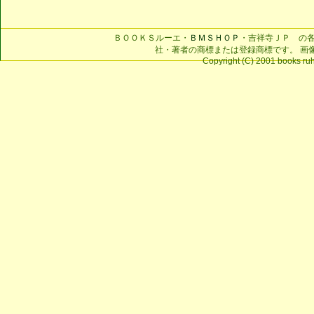
ＢＯＯＫＳルーエ・
ＢＭＳＨＯＰ
・吉祥寺ＪＰ の
社・著者の商標または登録商標です。 画
Copyright (C) 2001 books ruhe