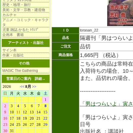
歴史・地理・旅行
美術・文学・宗教・建造物
カルチャ
アニメ・コミック・キャラク
タ
児童 雑誌 かるた ﾄﾗﾝﾌﾟ
ＩＤ
torasan_22
企画本 書籍
隔週刊「男はつらい
品名
アーティスト・出版社
品切
ご注文
サイン本
1,665円 （税込）
商品価格
作家・出版社
こちらの商品は常時
その他
入荷待ちの場合、10
MAGIC The Gathering
また、品切れの場合
営業日のご案内
詳細→
--------------------
「男はつらいよ」寅
「男はつらいよ」寅
日号
出版社名 ：講談社