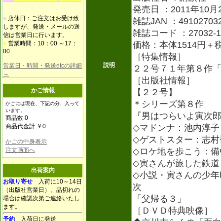
発売日 ：2011年10月
■
店休日：ご注文はお受け致
雑誌JAN ：491027032
しますが、発送・メールの送
雑誌コード ：27032-1
信は営業日に行います。
■
営業時間：10：00.～17：
価格：本体1514円＋
00
［特集情報］
説明
営業日・時間・発送etcの詳細
２２号７１年第８作
→
［出版社情報］
かご情報
【２２号】
＊シリーズ第８作
かごには現在、下記の分、入って
います。
『男はつらいよ寅次
商品数 0
商品代金計 ￥0
◇マドンナ：池内淳子
◇ゲストスター：志村
かごの中身表示
注文画面へ
◇ロケ地を歩こう：備
◇寅さんが旅した鉄道
出荷案内
◇小説・寅さんの少年
お取り寄せ
入荷に10～14日
次
（出版社営業日）。品切れの
「父帰る３」
場合は確認次第ご連絡いたし
ます。
［ＤＶＤ特典映像］
予約
入荷日に発送