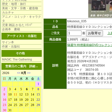
歴史・地理・旅行
美術・文学・宗教・建造物
カルチャ
アニメ・コミック・キャラク
タ
ＩＤ
tokusous_035
児童 雑誌 かるた ﾄﾗﾝﾌﾟ
品名
特捜最前線ＤＶＤコレクション全
企画本 書籍
ご注文
冊
入
アーティスト・出版社
商品価格
1,999円 （税込）
サイン本
隔週刊 特捜最前線DVDコレク
作家・出版社
特捜最前線ＤＶＤコレクション
その他
出版社名 デアゴスティーニ・
MAGIC The Gathering
発売日 2026年4月28日
説明
雑誌JAN 4912383740564
営業日のご案内
詳細→
雑誌コード 38374-05
３５号 特捜最前線 第１０３
非情の犯罪捜査に挑む心優しき
全５０９話、初の《ＨＤリマス