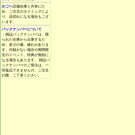
かごへ
店舗在庫と共有にた
め、ご注文のタイミングによ
り、品切れになる場合もござ
います。
バックナンバーについて
・雑誌バックナンバーは、限
られた在庫から出庫するた
め、多少の傷、破れがありま
す。付録がない場合や期間限
定のイベント、特典が無効に
なる場合もあります。 雑誌バ
ックナンバーのご発注は、一
切返品できませんの、ご注文
の際、ご了承ください。