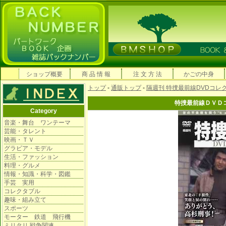
ショップ概要
商 品 情 報
注 文 方 法
かごの中身
トップ
-
通販トップ
-
隔週刊 特捜最前線DVDコレ
特捜最前線ＤＶＤ
Category
音楽・舞台 ワンテーマ
芸能・タレント
映画・ＴＶ
グラビア・モデル
生活・ファッション
料理・グルメ
情報・知識・科学・図鑑
手芸 実用
コレクタブル
趣味・組み立て
スポーツ
モーター 鉄道 飛行機
ミリタリ 戦争関連