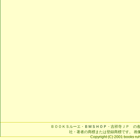
ＢＯＯＫＳルーエ・
ＢＭＳＨＯＰ
・吉祥寺ＪＰ の
社・著者の商標または登録商標です。 画
Copyright (C) 2001 books ruhe