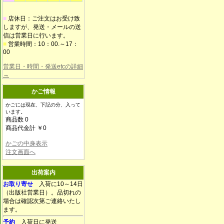
■
店休日：ご注文はお受け致
しますが、発送・メールの送
信は営業日に行います。
■
営業時間：10：00.～17：
00
営業日・時間・発送etcの詳細
→
かご情報
かごには現在、下記の分、入って
います。
商品数 0
商品代金計 ￥0
かごの中身表示
注文画面へ
出荷案内
お取り寄せ
入荷に10～14日
（出版社営業日）。品切れの
場合は確認次第ご連絡いたし
ます。
予約
入荷日に発送