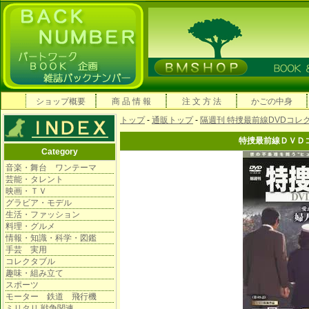
ショップ概要
商 品 情 報
注 文 方 法
かごの中身
トップ
-
通販トップ
-
隔週刊 特捜最前線DVDコレ
特捜最前線ＤＶＤ
Category
音楽・舞台 ワンテーマ
芸能・タレント
映画・ＴＶ
グラビア・モデル
生活・ファッション
料理・グルメ
情報・知識・科学・図鑑
手芸 実用
コレクタブル
趣味・組み立て
スポーツ
モーター 鉄道 飛行機
ミリタリ 戦争関連