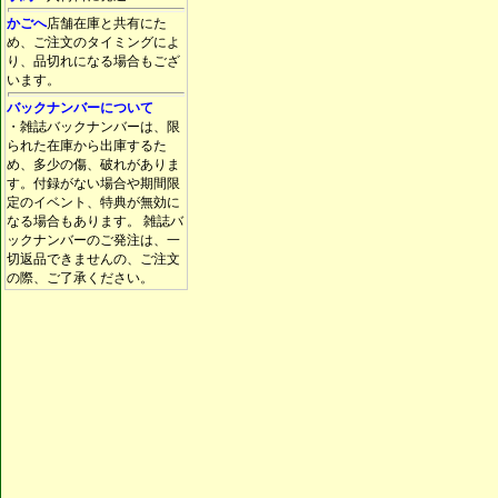
かごへ
店舗在庫と共有にた
め、ご注文のタイミングによ
り、品切れになる場合もござ
います。
バックナンバーについて
・雑誌バックナンバーは、限
られた在庫から出庫するた
め、多少の傷、破れがありま
す。付録がない場合や期間限
定のイベント、特典が無効に
なる場合もあります。 雑誌バ
ックナンバーのご発注は、一
切返品できませんの、ご注文
の際、ご了承ください。