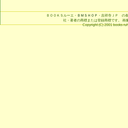
ＢＯＯＫＳルーエ・
ＢＭＳＨＯＰ
・吉祥寺ＪＰ の
社・著者の商標または登録商標です。 画
Copyright (C) 2001 books ruhe