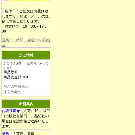
■
店休日：ご注文はお受け致
しますが、発送・メールの送
信は営業日に行います。
■
営業時間：10：00.～17：
00
営業日・時間・発送etcの詳細
→
かご情報
かごには現在、下記の分、入って
います。
商品数 0
商品代金計 ￥0
かごの中身表示
注文画面へ
出荷案内
お取り寄せ
入荷に10～14日
（出版社営業日）。品切れの
場合は確認次第ご連絡いたし
ます。
予約
入荷日に発送