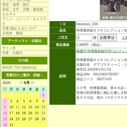
歴史・地理・旅行
美術・文学・宗教・建造物
カルチャ
アニメ・コミック・キャラク
タ
ＩＤ
tokusous_030
児童 雑誌 かるた ﾄﾗﾝﾌﾟ
品名
特捜最前線ＤＶＤコレクション全
企画本 書籍
ご注文
冊
入
アーティスト・出版社
商品価格
1,999円 （税込）
サイン本
隔週刊 特捜最前線DVDコレク
作家・出版社
特捜最前線ＤＶＤコレクション
その他
出版社名 デアゴスティーニ・
MAGIC The Gathering
発売日 2026年2月17日
雑誌JAN 4912383730367
営業日のご案内
詳細→
説明
雑誌コード 38373-03
３０号 特捜最前線 第８８話
非情の犯罪捜査に挑む心優しき
全５０９話、初の《ＨＤリマス