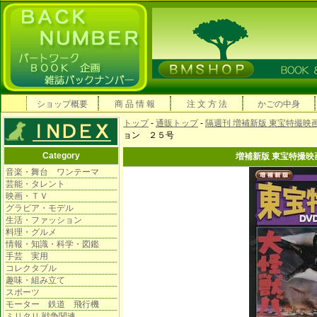
ショップ概要
商 品 情 報
注 文 方 法
かごの中身
トップ
-
通販トップ
-
隔週刊 増補新版 東宝特撮映
ョン ２５号
Category
増補新版 東宝特撮映
音楽・舞台 ワンテーマ
芸能・タレント
映画・ＴＶ
グラビア・モデル
生活・ファッション
料理・グルメ
情報・知識・科学・図鑑
手芸 実用
コレクタブル
趣味・組み立て
スポーツ
モーター 鉄道 飛行機
ミリタリ 戦争関連