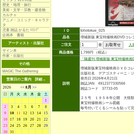
歴史・地理・旅行
美術・文学・宗教・建造物
カルチャ
アニメ・コミック・キャラク
タ
児童 雑誌 かるた ﾄﾗﾝﾌﾟ
ＩＤ
tohotokue_025
企画本 書籍
品名
増補新版 東宝特撮映画DVDコ
アーティスト・出版社
ご注文
冊
入
サイン本
商品価格
1,799円 （税込）
作家・出版社
「隔週刊 増補新版 東宝特撮映画
その他
増補新版東宝特撮映画ＤＶＤコ
MAGIC The Gathering
出版社名 デアゴスティーニ・
発売日 2026年4月21日
営業日のご案内
詳細→
説明
雑誌JAN 4912377330566
雑誌コード 37733-05
２５号 １９５８年公開 大怪
東宝特撮映画シール図鑑
毎号付いてくるシールを貼って