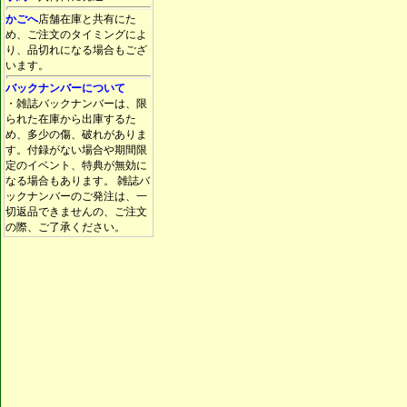
かごへ
店舗在庫と共有にた
め、ご注文のタイミングによ
り、品切れになる場合もござ
います。
バックナンバーについて
・雑誌バックナンバーは、限
られた在庫から出庫するた
め、多少の傷、破れがありま
す。付録がない場合や期間限
定のイベント、特典が無効に
なる場合もあります。 雑誌バ
ックナンバーのご発注は、一
切返品できませんの、ご注文
の際、ご了承ください。