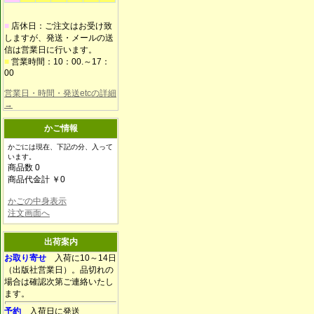
■
店休日：ご注文はお受け致
しますが、発送・メールの送
信は営業日に行います。
■
営業時間：10：00.～17：
00
営業日・時間・発送etcの詳細
→
かご情報
かごには現在、下記の分、入って
います。
商品数 0
商品代金計 ￥0
かごの中身表示
注文画面へ
出荷案内
お取り寄せ
入荷に10～14日
（出版社営業日）。品切れの
場合は確認次第ご連絡いたし
ます。
予約
入荷日に発送