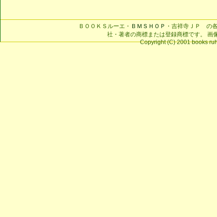
ＢＯＯＫＳルーエ・
ＢＭＳＨＯＰ
・吉祥寺ＪＰ の
社・著者の商標または登録商標です。 画
Copyright (C) 2001 books ruhe