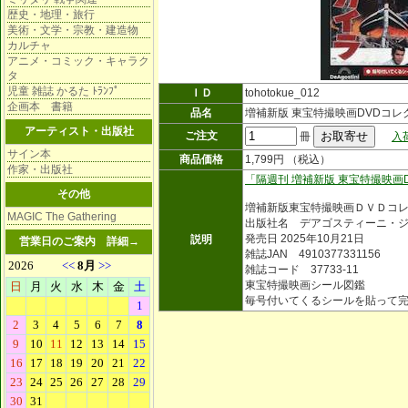
歴史・地理・旅行
美術・文学・宗教・建造物
カルチャ
アニメ・コミック・キャラク
タ
児童 雑誌 かるた ﾄﾗﾝﾌﾟ
ＩＤ
tohotokue_012
企画本 書籍
品名
増補新版 東宝特撮映画DVDコ
アーティスト・出版社
ご注文
冊
入
サイン本
商品価格
1,799円 （税込）
作家・出版社
「隔週刊 増補新版 東宝特撮映画
その他
増補新版東宝特撮映画ＤＶＤコ
MAGIC The Gathering
出版社名 デアゴスティーニ・
発売日 2025年10月21日
説明
営業日のご案内
詳細→
雑誌JAN 4910377331156
雑誌コード 37733-11
東宝特撮映画シール図鑑
毎号付いてくるシールを貼って