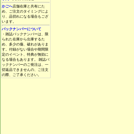
かごへ
店舗在庫と共有にた
め、ご注文のタイミングによ
り、品切れになる場合もござ
います。
バックナンバーについて
・雑誌バックナンバーは、限
られた在庫から出庫するた
め、多少の傷、破れがありま
す。付録がない場合や期間限
定のイベント、特典が無効に
なる場合もあります。 雑誌バ
ックナンバーのご発注は、一
切返品できませんの、ご注文
の際、ご了承ください。