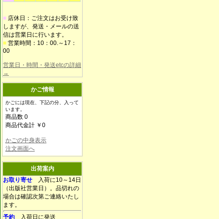
■
店休日：ご注文はお受け致
しますが、発送・メールの送
信は営業日に行います。
■
営業時間：10：00.～17：
00
営業日・時間・発送etcの詳細
→
かご情報
かごには現在、下記の分、入って
います。
商品数 0
商品代金計 ￥0
かごの中身表示
注文画面へ
出荷案内
お取り寄せ
入荷に10～14日
（出版社営業日）。品切れの
場合は確認次第ご連絡いたし
ます。
予約
入荷日に発送