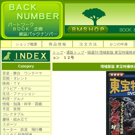
ショップ概要
商 品 情 報
注 文 方 法
かごの中身
トップ
-
通販トップ
-
隔週刊 増補新版 東宝特撮映
ョン １２号
Category
増補新版 東宝特撮映
音楽・舞台 ワンテーマ
芸能・タレント
映画・ＴＶ
グラビア・モデル
生活・ファッション
料理・グルメ
情報・知識・科学・図鑑
手芸 実用
コレクタブル
趣味・組み立て
スポーツ
モーター 鉄道 飛行機
ミリタリ 戦争関連