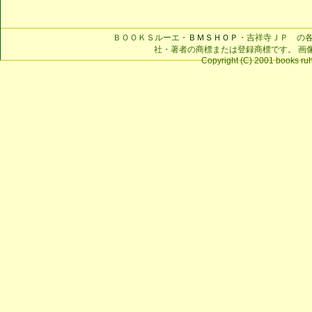
ＢＯＯＫＳルーエ・
ＢＭＳＨＯＰ
・吉祥寺ＪＰ の
社・著者の商標または登録商標です。 画
Copyright (C) 2001 books ruhe