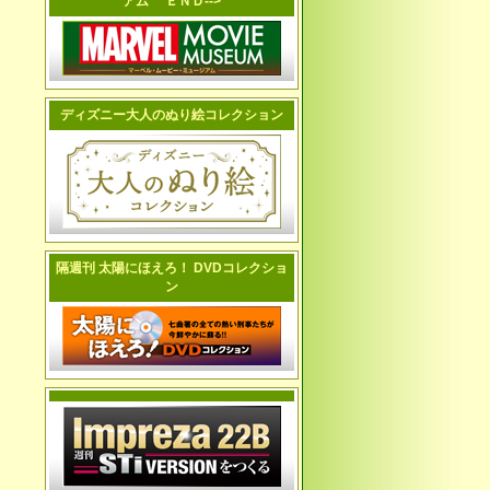
アム ＥＮＤ-->
ディズニー大人のぬり絵コレクション
隔週刊 太陽にほえろ！ DVDコレクショ
ン