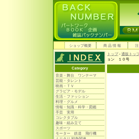
ショップ概要
商 品 情 報
注
トップ
-
通販トッ
ョン １０号
Category
音楽・舞台 ワンテーマ
芸能・タレント
映画・ＴＶ
グラビア・モデル
生活・ファッション
料理・グルメ
情報・知識・科学・図鑑
手芸 実用
コレクタブル
趣味・組み立て
スポーツ
モーター 鉄道 飛行機
ミリタリ 戦争関連