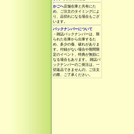
かごへ
店舗在庫と共有にた
め、ご注文のタイミングによ
り、品切れになる場合もござ
います。
バックナンバーについて
・雑誌バックナンバーは、限
られた在庫から出庫するた
め、多少の傷、破れがありま
す。付録がない場合や期間限
定のイベント、特典が無効に
なる場合もあります。 雑誌バ
ックナンバーのご発注は、一
切返品できませんの、ご注文
の際、ご了承ください。