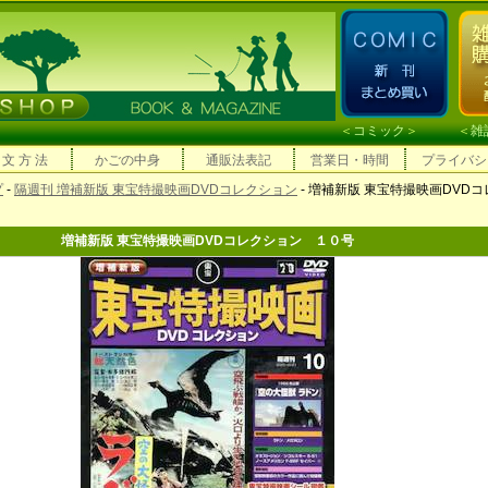
＜
コミック
＞ ＜
雑
 文 方 法
かごの中身
通販法表記
営業日・時間
プライバシ
プ
-
隔週刊 増補新版 東宝特撮映画DVDコレクション
- 増補新版 東宝特撮映画DVD
増補新版 東宝特撮映画DVDコレクション １０号