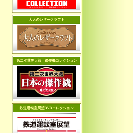
大人のレザークラフト
第二次世界大戦 傑作機コレクション
鉄道運転室展望DVDコレクション