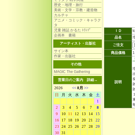
歴史・地理・旅行
美術・文学・宗教・建造物
カルチャ
アニメ・コミック・キャラク
タ
児童 雑誌 かるた ﾄﾗﾝﾌﾟ
ＩＤ
t
企画本 書籍
品名
アーティスト・出版社
ご注文
サイン本
商品価格
作家・出版社
その他
MAGIC The Gathering
営業日のご案内
詳細→
説明
雑