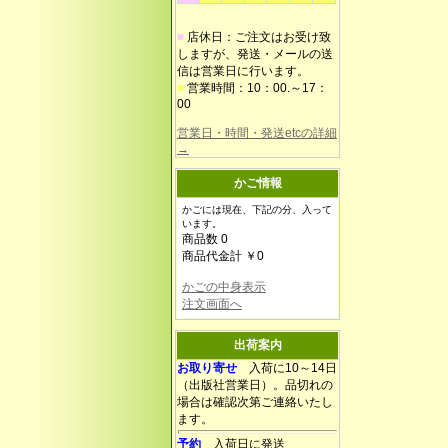
■
店休日：ご注文はお受け致
しますが、発送・メールの送
信は営業日に行います。
■
営業時間：10：00.～17：
00
営業日・時間・発送etcの詳細
→
かご情報
かごには現在、下記の分、入って
います。
商品数 0
商品代金計 ￥0
かごの中身表示
注文画面へ
出荷案内
お取り寄せ
入荷に10～14日
（出版社営業日）。品切れの
場合は確認次第ご連絡いたし
ます。
予約
入荷日に発送