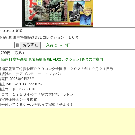
ohotokue_010
増補新版 東宝特撮映画DVDコレクション １０号
冊
入荷に1～14日
1,799円 （税込）
「隔週刊 増補新版 東宝特撮映画DVDコレクション｣各号のご案内
増補新版東宝特撮映画ＤＶＤコレク全国版 ２０２５年１０月２１日号
出版社名 デアゴスティーニ・ジャパン
発売日 2025年9月22日
誌JAN 4910377331057
雑誌コード 37733-10
１０号 １９５６年公開「空の大怪獣 ラドン」
東宝特撮映画シール図鑑
毎号付いてくるシールを貼って完成させよう！