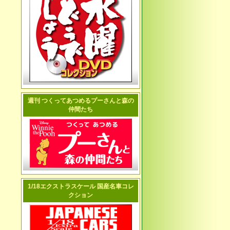
週刊 つくってあつめるプーさんと森の
仲間たち
1/18エクストラスケール 国産名車コレ
クション