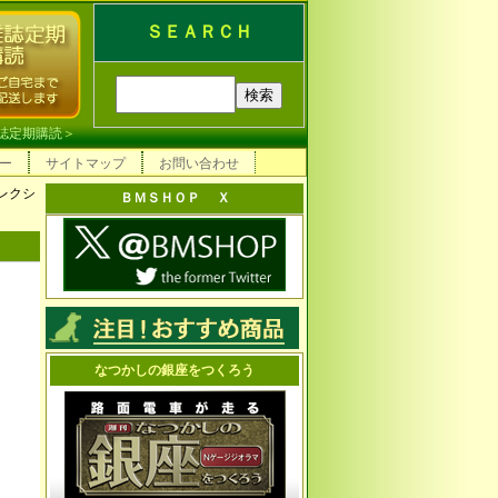
ＳＥＡＲＣＨ
誌定期購読
＞
ー
サイトマップ
お問い合わせ
コレクシ
ＢＭＳＨＯＰ Ｘ
なつかしの銀座をつくろう