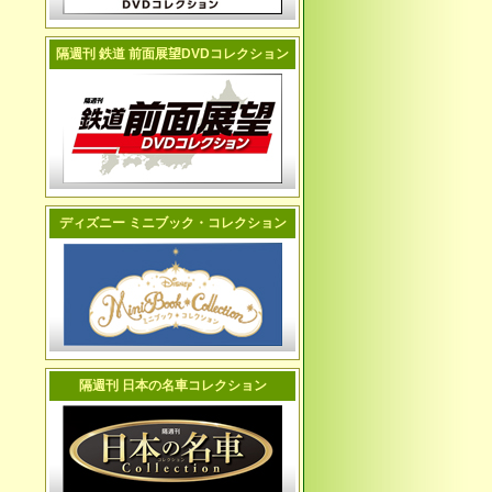
隔週刊 鉄道 前面展望DVDコレクション
ディズニー ミニブック・コレクション
隔週刊 日本の名車コレクション