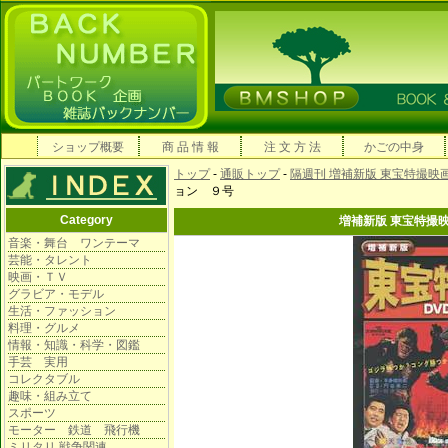
ショップ概要
商 品 情 報
注 文 方 法
かごの中身
トップ
-
通販トップ
-
隔週刊 増補新版 東宝特撮映
ョン ９号
Category
増補新版 東宝特撮
音楽・舞台 ワンテーマ
芸能・タレント
映画・ＴＶ
グラビア・モデル
生活・ファッション
料理・グルメ
情報・知識・科学・図鑑
手芸 実用
コレクタブル
趣味・組み立て
スポーツ
モーター 鉄道 飛行機
ミリタリ 戦争関連