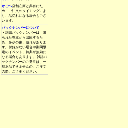
かごへ
店舗在庫と共有にた
め、ご注文のタイミングによ
り、品切れになる場合もござ
います。
バックナンバーについて
・雑誌バックナンバーは、限
られた在庫から出庫するた
め、多少の傷、破れがありま
す。付録がない場合や期間限
定のイベント、特典が無効に
なる場合もあります。 雑誌バ
ックナンバーのご発注は、一
切返品できませんの、ご注文
の際、ご了承ください。