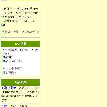
■
店休日：ご注文はお受け致
しますが、発送・メールの送
信は営業日に行います。
■
営業時間：10：00.～17：
00
営業日・時間・発送etcの詳細
→
かご情報
かごには現在、下記の分、入って
います。
商品数 0
商品代金計 ￥0
かごの中身表示
注文画面へ
出荷案内
お取り寄せ
入荷に10～14日
（出版社営業日）。品切れの
場合は確認次第ご連絡いたし
ます。
予約
入荷日に発送