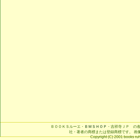
ＢＯＯＫＳルーエ・
ＢＭＳＨＯＰ
・吉祥寺ＪＰ の
社・著者の商標または登録商標です。 画
Copyright (C) 2001 books ruhe