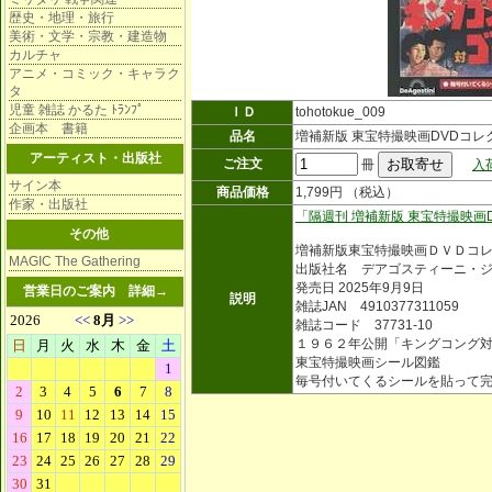
歴史・地理・旅行
美術・文学・宗教・建造物
カルチャ
アニメ・コミック・キャラク
タ
児童 雑誌 かるた ﾄﾗﾝﾌﾟ
ＩＤ
tohotokue_009
企画本 書籍
品名
増補新版 東宝特撮映画DVDコレ
アーティスト・出版社
ご注文
冊
入
サイン本
商品価格
1,799円 （税込）
作家・出版社
「隔週刊 増補新版 東宝特撮映画
その他
増補新版東宝特撮映画ＤＶＤコ
MAGIC The Gathering
出版社名 デアゴスティーニ・
発売日 2025年9月9日
営業日のご案内
詳細→
説明
雑誌JAN 4910377311059
雑誌コード 37731-10
１９６２年公開「キングコング
東宝特撮映画シール図鑑
毎号付いてくるシールを貼って