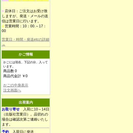
■
店休日：ご注文はお受け致
しますが、発送・メールの送
信は営業日に行います。
■
営業時間：10：00.～17：
00
営業日・時間・発送etcの詳細
→
かご情報
かごには現在、下記の分、入って
います。
商品数 0
商品代金計 ￥0
かごの中身表示
注文画面へ
出荷案内
お取り寄せ
入荷に10～14日
（出版社営業日）。品切れの
場合は確認次第ご連絡いたし
ます。
予約
入荷日に発送