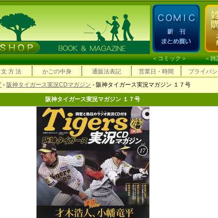
＜
コミック
＞ ＜
雑
 文 方 法
かごの中身
通販法表記
営業日・時間
プライバシ
プ
-
阪神タイガース実況CDマガジン
- 阪神タイガース実況マガジン １７号
阪神タイガース実況マガジン １７号