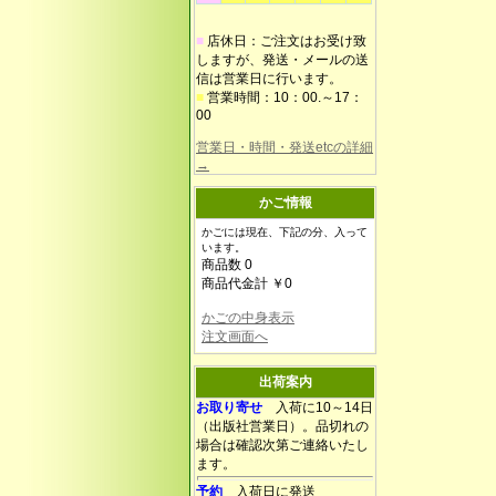
■
店休日：ご注文はお受け致
しますが、発送・メールの送
信は営業日に行います。
■
営業時間：10：00.～17：
00
営業日・時間・発送etcの詳細
→
かご情報
かごには現在、下記の分、入って
います。
商品数 0
商品代金計 ￥0
かごの中身表示
注文画面へ
出荷案内
お取り寄せ
入荷に10～14日
（出版社営業日）。品切れの
場合は確認次第ご連絡いたし
ます。
予約
入荷日に発送