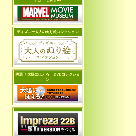
アム ＥＮＤ-->
ディズニー大人のぬり絵コレクション
隔週刊 太陽にほえろ！ DVDコレクショ
ン