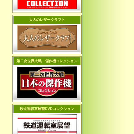
大人のレザークラフト
第二次世界大戦 傑作機コレクション
鉄道運転室展望DVDコレクション