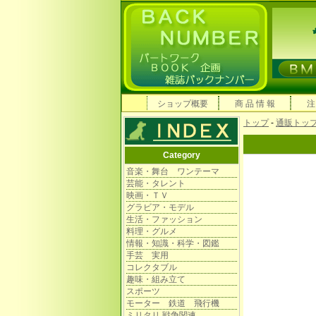
ショップ概要
商 品 情 報
注
トップ
-
通販トッ
Category
音楽・舞台 ワンテーマ
芸能・タレント
映画・ＴＶ
グラビア・モデル
生活・ファッション
料理・グルメ
情報・知識・科学・図鑑
手芸 実用
コレクタブル
趣味・組み立て
スポーツ
モーター 鉄道 飛行機
ミリタリ 戦争関連