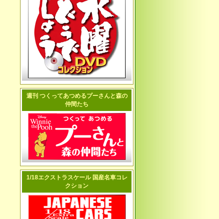
週刊 つくってあつめるプーさんと森の
仲間たち
1/18エクストラスケール 国産名車コレ
クション