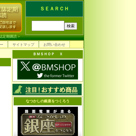
ＳＥＡＲＣＨ
誌定期購読
＞
ー
サイトマップ
お問い合わせ
ＢＭＳＨＯＰ Ｘ
なつかしの銀座をつくろう