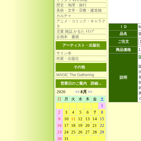
歴史・地理・旅行
美術・文学・宗教・建造物
カルチャ
アニメ・コミック・キャラク
タ
ＩＤ
t
児童 雑誌 かるた ﾄﾗﾝﾌﾟ
品名
企画本 書籍
ご注文
アーティスト・出版社
商品価格
サイン本
作家・出版社
その他
MAGIC The Gathering
説明
雑
営業日のご案内
詳細→