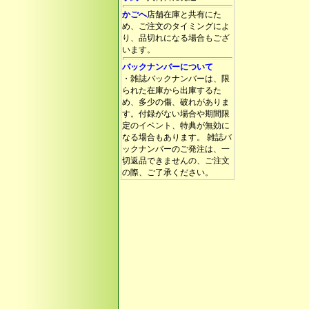
かごへ
店舗在庫と共有にた
め、ご注文のタイミングによ
り、品切れになる場合もござ
います。
バックナンバーについて
・雑誌バックナンバーは、限
られた在庫から出庫するた
め、多少の傷、破れがありま
す。付録がない場合や期間限
定のイベント、特典が無効に
なる場合もあります。 雑誌バ
ックナンバーのご発注は、一
切返品できませんの、ご注文
の際、ご了承ください。