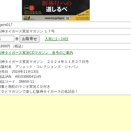
igers017
阪神タイガース実況マガジン １７号
冊
入荷に1～14日
1,899円 （税込）
阪神タイガース実況CDマガジン 各号のご案内
阪神タイガース実況マガジン ２０２４年１１月２７日号
出版社名 アシェット・コレクションズ・ジャパン
発売日 2024年11月13日
誌JAN 4910386041145
雑誌コード 38604-11
興奮と熱狂のラジオ実況ＣＤ付き
ＣＤとマガジンで楽しむ阪神タイガースの名試合！