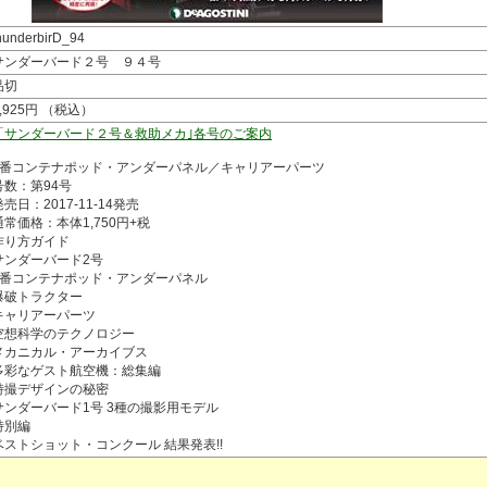
hunderbirD_94
サンダーバード２号 ９４号
品切
1,925円 （税込）
「サンダーバード２号＆救助メカ｣各号のご案内
2番コンテナポッド・アンダーパネル／キャリアーパーツ
号数：第94号
発売日：2017-11-14発売
通常価格：本体1,750円+税
作り方ガイド
サンダーバード2号
2番コンテナポッド・アンダーパネル
爆破トラクター
キャリアーパーツ
空想科学のテクノロジー
メカニカル・アーカイブス
多彩なゲスト航空機：総集編
特撮デザインの秘密
サンダーバード1号 3種の撮影用モデル
特別編
ベストショット・コンクール 結果発表!!