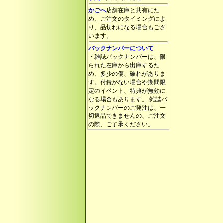
かごへ
店舗在庫と共有にた
め、ご注文のタイミングによ
り、品切れになる場合もござ
います。
バックナンバーについて
・雑誌バックナンバーは、限
られた在庫から出庫するた
め、多少の傷、破れがありま
す。付録がない場合や期間限
定のイベント、特典が無効に
なる場合もあります。 雑誌バ
ックナンバーのご発注は、一
切返品できませんの、ご注文
の際、ご了承ください。