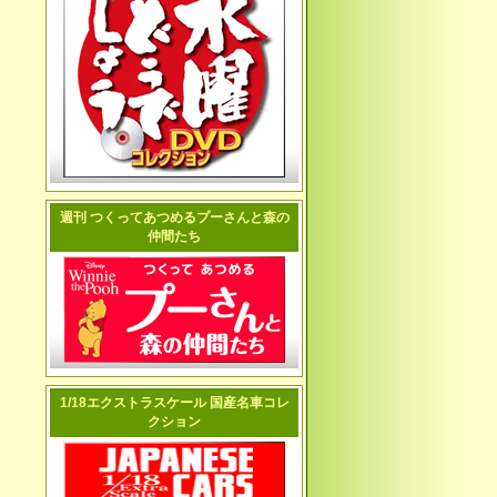
週刊 つくってあつめるプーさんと森の
仲間たち
1/18エクストラスケール 国産名車コレ
クション