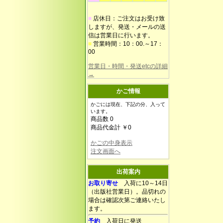
■
店休日：ご注文はお受け致
しますが、発送・メールの送
信は営業日に行います。
■
営業時間：10：00.～17：
00
営業日・時間・発送etcの詳細
→
かご情報
かごには現在、下記の分、入って
います。
商品数 0
商品代金計 ￥0
かごの中身表示
注文画面へ
出荷案内
お取り寄せ
入荷に10～14日
（出版社営業日）。品切れの
場合は確認次第ご連絡いたし
ます。
予約
入荷日に発送