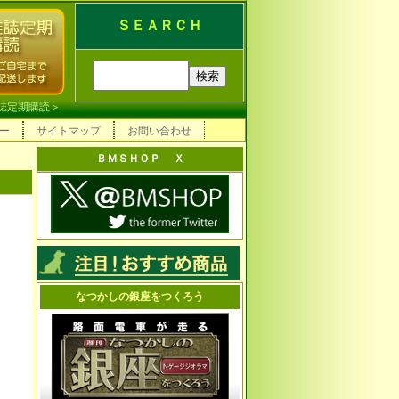
ＳＥＡＲＣＨ
誌定期購読
＞
ー
サイトマップ
お問い合わせ
ＢＭＳＨＯＰ Ｘ
なつかしの銀座をつくろう