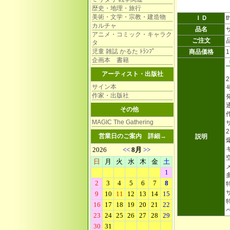
歴史・地理・旅行
美術・文学・宗教・建造物
ＩＤ
t
カルチャ
品名
アニメ・コミック・キャラク
ご注文
タ
児童 雑誌 かるた ﾄﾗﾝﾌﾟ
商品価格
企画本 書籍
アーティスト・出版社
サイン本
作家・出版社
その他
MAGIC The Gathering
営業日のご案内
詳細→
説明