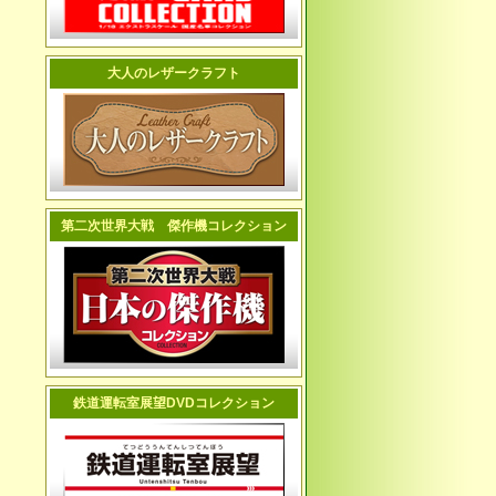
大人のレザークラフト
第二次世界大戦 傑作機コレクション
鉄道運転室展望DVDコレクション