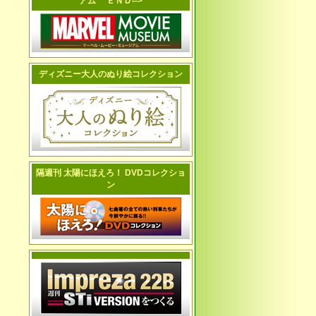
アム ＥＮＤ-->
ディズニー大人のぬり絵コレクション
隔週刊 太陽にほえろ！ DVDコレクショ
ン