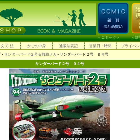
＜
コミック
＞ ＜
雑
 文 方 法
かごの中身
通販法表記
営業日・時間
プライバシ
プ
-
サンダーバード２号＆救助メカ
- サンダーバード２号 ９４号
サンダーバード２号 ９４号