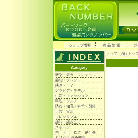
ショップ概要
商 品 情 報
注
トップ
-
通販トッ
Category
音楽・舞台 ワンテーマ
芸能・タレント
映画・ＴＶ
グラビア・モデル
生活・ファッション
料理・グルメ
情報・知識・科学・図鑑
手芸 実用
コレクタブル
趣味・組み立て
スポーツ
モーター 鉄道 飛行機
ミリタリ 戦争関連