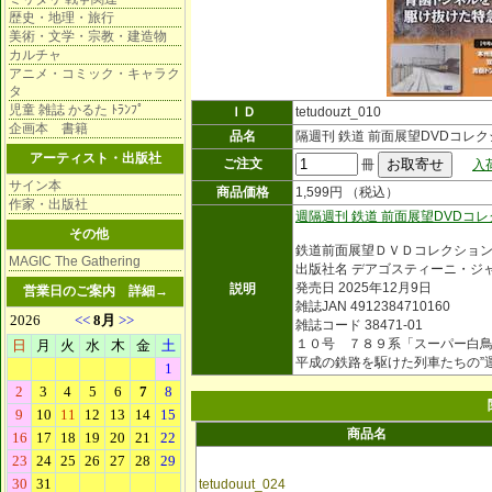
歴史・地理・旅行
美術・文学・宗教・建造物
カルチャ
アニメ・コミック・キャラク
タ
児童 雑誌 かるた ﾄﾗﾝﾌﾟ
ＩＤ
tetudouzt_010
企画本 書籍
品名
隔週刊 鉄道 前面展望DVDコレク
アーティスト・出版社
ご注文
冊
入
サイン本
商品価格
1,599円 （税込）
作家・出版社
週隔週刊 鉄道 前面展望DVDコ
その他
鉄道前面展望ＤＶＤコレクショ
MAGIC The Gathering
出版社名 デアゴスティーニ・ジ
発売日 2025年12月9日
説明
営業日のご案内
詳細→
雑誌JAN 4912384710160
雑誌コード 38471-01
１０号 ７８９系「スーパー白
平成の鉄路を駆けた列車たちの”
商品名
tetudouut_024