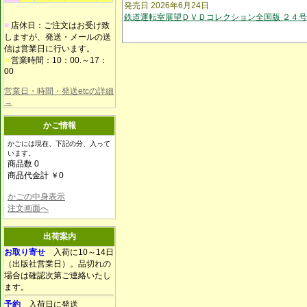
発売日 2026年6月24日
鉄道運転室展望ＤＶＤコレクション全国版 ２４号
■
店休日：ご注文はお受け致
しますが、発送・メールの送
信は営業日に行います。
■
営業時間：10：00.～17：
00
営業日・時間・発送etcの詳細
→
かご情報
かごには現在、下記の分、入って
います。
商品数 0
商品代金計 ￥0
かごの中身表示
注文画面へ
出荷案内
お取り寄せ
入荷に10～14日
（出版社営業日）。品切れの
場合は確認次第ご連絡いたし
ます。
予約
入荷日に発送