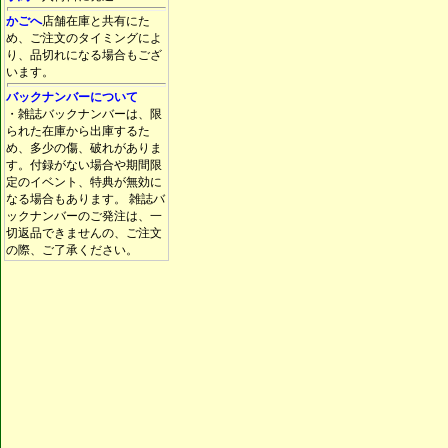
かごへ
店舗在庫と共有にた
め、ご注文のタイミングによ
り、品切れになる場合もござ
います。
バックナンバーについて
・雑誌バックナンバーは、限
られた在庫から出庫するた
め、多少の傷、破れがありま
す。付録がない場合や期間限
定のイベント、特典が無効に
なる場合もあります。 雑誌バ
ックナンバーのご発注は、一
切返品できませんの、ご注文
の際、ご了承ください。