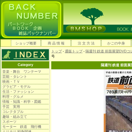
ショップ概要
商 品 情 報
注 文 方 法
かごの中身
トップ
-
通販トップ
-
隔週刊 鉄道 前面展望DVD
号
Category
隔週刊 鉄道 前面展
音楽・舞台 ワンテーマ
芸能・タレント
映画・ＴＶ
グラビア・モデル
生活・ファッション
料理・グルメ
情報・知識・科学・図鑑
手芸 実用
コレクタブル
趣味・組み立て
スポーツ
モーター 鉄道 飛行機
ミリタリ 戦争関連