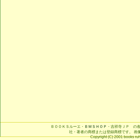
ＢＯＯＫＳルーエ・
ＢＭＳＨＯＰ
・吉祥寺ＪＰ の
社・著者の商標または登録商標です。 画
Copyright (C) 2001 books ruhe