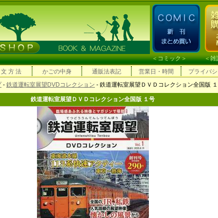
＜
コミック
＞ ＜
雑
 文 方 法
かごの中身
通販法表記
営業日・時間
プライバシ
プ
-
鉄道運転室展望DVDコレクション
- 鉄道運転室展望ＤＶＤコレクション全国版 
鉄道運転室展望ＤＶＤコレクション全国版 １号