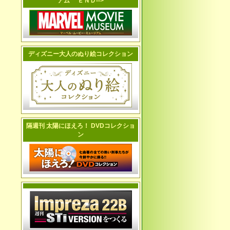
アム ＥＮＤ-->
ディズニー大人のぬり絵コレクション
隔週刊 太陽にほえろ！ DVDコレクショ
ン