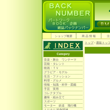
ショップ概要
商 品 情 報
注
トップ
-
通販トッ
Category
音楽・舞台 ワンテーマ
芸能・タレント
映画・ＴＶ
グラビア・モデル
生活・ファッション
料理・グルメ
情報・知識・科学・図鑑
手芸 実用
コレクタブル
趣味・組み立て
スポーツ
モーター 鉄道 飛行機
ミリタリ 戦争関連