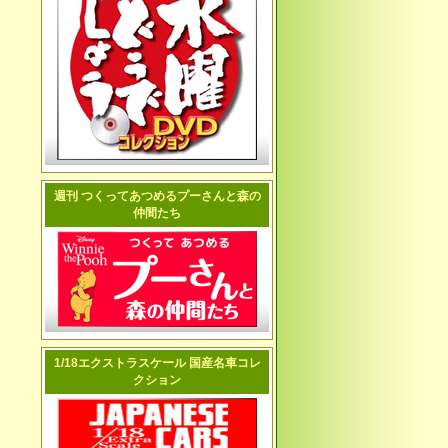
週刊 つくってあつめるプーさんと森の
仲間たち
1/18エクストラスケール 国産名車コレ
クション