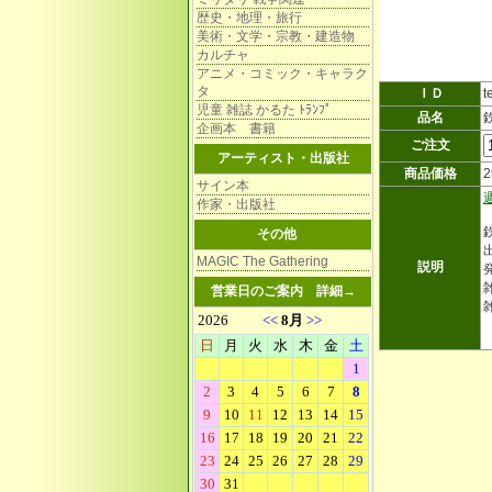
歴史・地理・旅行
美術・文学・宗教・建造物
カルチャ
アニメ・コミック・キャラク
タ
ＩＤ
t
児童 雑誌 かるた ﾄﾗﾝﾌﾟ
品名
企画本 書籍
ご注文
アーティスト・出版社
商品価格
サイン本
作家・出版社
その他
MAGIC The Gathering
説明
雑
営業日のご案内
詳細→