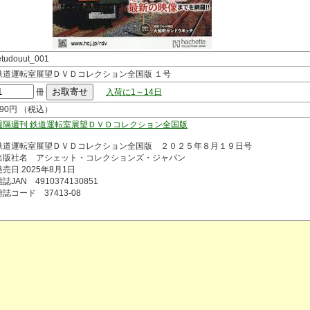
etudouut_001
鉄道運転室展望ＤＶＤコレクション全国版 １号
冊
入荷に1～14日
290円 （税込）
週隔週刊 鉄道運転室展望ＤＶＤコレクション全国版
鉄道運転室展望ＤＶＤコレクション全国版 ２０２５年８月１９日号
出版社名 アシェット・コレクションズ・ジャパン
発売日 2025年8月1日
誌JAN 4910374130851
雑誌コード 37413-08