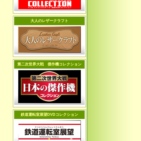
大人のレザークラフト
第二次世界大戦 傑作機コレクション
鉄道運転室展望DVDコレクション