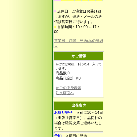
■
店休日：ご注文はお受け致
しますが、発送・メールの送
信は営業日に行います。
■
営業時間：10：00.～17：
00
営業日・時間・発送etcの詳細
→
かご情報
かごには現在、下記の分、入って
います。
商品数 0
商品代金計 ￥0
かごの中身表示
注文画面へ
出荷案内
お取り寄せ
入荷に10～14日
（出版社営業日）。品切れの
場合は確認次第ご連絡いたし
ます。
予約
入荷日に発送