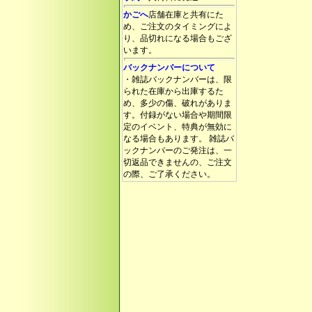
かごへ
店舗在庫と共有にた
め、ご注文のタイミングによ
り、品切れになる場合もござ
います。
バックナンバーについて
・雑誌バックナンバーは、限
られた在庫から出庫するた
め、多少の傷、破れがありま
す。付録がない場合や期間限
定のイベント、特典が無効に
なる場合もあります。 雑誌バ
ックナンバーのご発注は、一
切返品できませんの、ご注文
の際、ご了承ください。