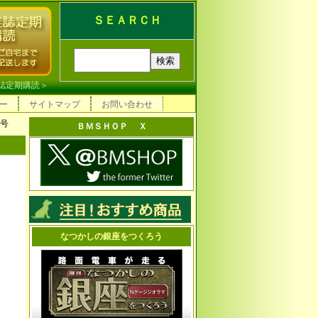
ＳＥＡＲＣＨ
誌定期購読
＞
ー
サイトマップ
お問い合わせ
１号
ＢＭＳＨＯＰ Ｘ
なつかしの銀座をつくろう