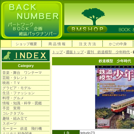
ショップ概要
商 品 情 報
注 文 方 法
かごの中身
トップ
-
通販トップ
-
週刊 鉄道模型 少年時代
-
鉄道模型 少年時代
Category
音楽・舞台 ワンテーマ
芸能・タレント
映画・ＴＶ
グラビア・モデル
生活・ファッション
料理・グルメ
情報・知識・科学・図鑑
手芸 実用
コレクタブル
趣味・組み立て
スポーツ
モーター 鉄道 飛行機
ＩＤ
tetudo73
ミリタリ 戦争関連