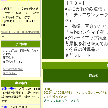
【７３号】
●あこがれの鉄道模型
■
店休日：ご注文はお受け致
しますが、発送・メールの送
ミニチュアワンダー
信は営業日に行います。
ク）
■
営業時間：10：00.～17：
00
●「発掘」写真でたど
「名物のシウマイ召
営業日・時間・発送etcの詳細
→
●グレードアップ講座
背景板を着せ替えて
かご情報
＜今週の付属品＞
かごには現在、下記の分、入って
います。
名前プレート
商品数 0
商品代金計 ￥0
かごの中身表示
注文画面へ
商品名
出荷案内
お取り寄せ
入荷に10～14日
slteu_01
2012年1月26日創刊！ あの大人気シリーズ「
（出版社営業日）。品切れの
ン」が帰ってきた！
場合は確認次第ご連絡いたし
週刊 ＳＬ鉄道模型 ０１号
ます。
予約
入荷日に発送