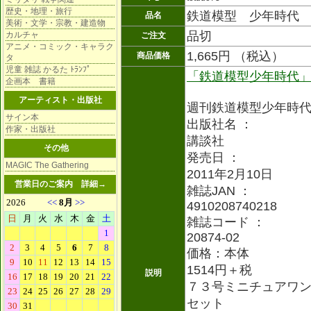
歴史・地理・旅行
鉄道模型 少年時代
品名
美術・文学・宗教・建造物
品切
カルチャ
ご注文
アニメ・コミック・キャラク
1,665円 （税込）
商品価格
タ
児童 雑誌 かるた ﾄﾗﾝﾌﾟ
「鉄道模型少年時代
企画本 書籍
アーティスト・出版社
週刊鉄道模型少年時
サイン本
出版社名 ：
作家・出版社
講談社
その他
発売日 ：
MAGIC The Gathering
2011年2月10日
営業日のご案内
詳細→
雑誌JAN ：
4910208740218
雑誌コード ：
20874-02
価格：本体
1514円＋税
説明
７３号ミニチュアワ
セット