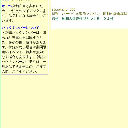
かごへ
店舗在庫と共有にた
syouwano_001
め、ご注文のタイミングによ
週刊 パーツ付き製作マガジン 昭和の鉄道模型
り、品切れになる場合もござ
週刊 昭和の鉄道模型をつくる ０１号
います。
バックナンバーについて
・雑誌バックナンバーは、限
られた在庫から出庫するた
め、多少の傷、破れがありま
す。付録がない場合や期間限
定のイベント、特典が無効に
なる場合もあります。 雑誌バ
ックナンバーのご発注は、一
切返品できませんの、ご注文
の際、ご了承ください。