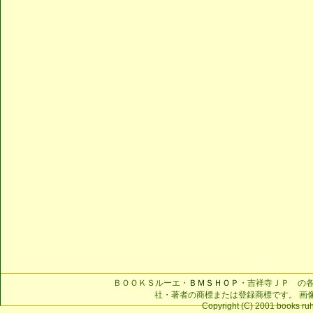
ＢＯＯＫＳルーエ・
ＢＭＳＨＯＰ
・吉祥寺ＪＰ の
社・著者の商標または登録商標です。 画
Copyright (C) 2001 books ruhe