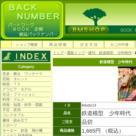
ショップ概要
商 品 情 報
注 文 方 法
かごの中身
トップ
-
通販トップ
-
週刊 鉄道模型 少年時代
-
鉄道模型 少年時代 
Category
音楽・舞台 ワンテーマ
芸能・タレント
映画・ＴＶ
グラビア・モデル
生活・ファッション
料理・グルメ
情報・知識・科学・図鑑
ＩＤ
tetudo14
手芸 実用
鉄道模型 少年時代 
品名
コレクタブル
趣味・組み立て
品切
ご注文
スポーツ
1,665円 （税込）
モーター 鉄道 飛行機
商品価格
ミリタリ 戦争関連