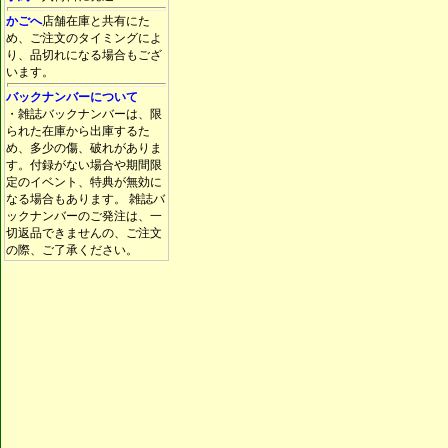
かごへ
店舗在庫と共有にた
め、ご注文のタイミングによ
り、品切れになる場合もござ
います。
バックナンバーについて
・雑誌バックナンバーは、限
られた在庫から出庫するた
め、多少の傷、破れがありま
す。付録がない場合や期間限
定のイベント、特典が無効に
なる場合もあります。 雑誌バ
ックナンバーのご発注は、一
切返品できませんの、ご注文
の際、ご了承ください。