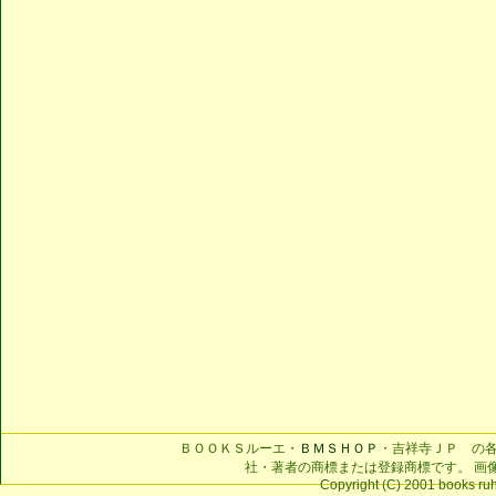
ＢＯＯＫＳルーエ・
ＢＭＳＨＯＰ
・吉祥寺ＪＰ の
社・著者の商標または登録商標です。 画
Copyright (C) 2001 books ruhe