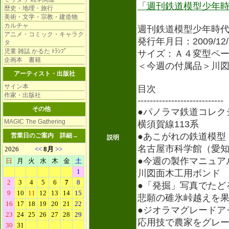
「週刊鉄道模型少年
歴史・地理・旅行
美術・文学・宗教・建造物
カルチャ
週刊鉄道模型少年時
アニメ・コミック・キャラク
発行年月日：2009/12/
タ
児童 雑誌 かるた ﾄﾗﾝﾌﾟ
サイズ：Ａ４変型ページ
企画本 書籍
＜今週の付属品＞川図
アーティスト・出版社
サイン本
目次
作家・出版社
----------------------------
その他
●パノラマ鉄道コレク
MAGIC The Gathering
横須賀線113系
●あこがれの鉄道模型
営業日のご案内
詳細→
説明
名古屋市科学館（愛
●今週の製作マニュア
川図面木工用ボンド
●「発掘」写真でたど
悲願の碓氷峠越えを
●ジオラマグレードア
応用技で農家をグレ