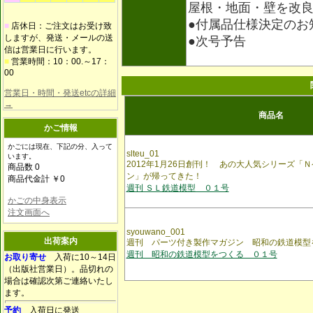
屋根・地面・壁を改
●付属品仕様決定のお
■
店休日：ご注文はお受け致
しますが、発送・メールの送
●次号予告
信は営業日に行います。
■
営業時間：10：00.～17：
00
営業日・時間・発送etcの詳細
→
商品名
かご情報
かごには現在、下記の分、入って
slteu_01
います。
2012年1月26日創刊！ あの大人気シリーズ「
商品数 0
ン」が帰ってきた！
商品代金計 ￥0
週刊 ＳＬ鉄道模型 ０１号
かごの中身表示
注文画面へ
syouwano_001
出荷案内
週刊 パーツ付き製作マガジン 昭和の鉄道模型
週刊 昭和の鉄道模型をつくる ０１号
お取り寄せ
入荷に10～14日
（出版社営業日）。品切れの
場合は確認次第ご連絡いたし
ます。
予約
入荷日に発送