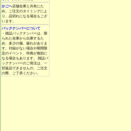
かごへ
店舗在庫と共有にた
め、ご注文のタイミングによ
り、品切れになる場合もござ
います。
バックナンバーについて
・雑誌バックナンバーは、限
られた在庫から出庫するた
め、多少の傷、破れがありま
す。付録がない場合や期間限
定のイベント、特典が無効に
なる場合もあります。 雑誌バ
ックナンバーのご発注は、一
切返品できませんの、ご注文
の際、ご了承ください。