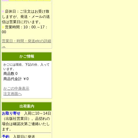
■
店休日：ご注文はお受け致
しますが、発送・メールの送
信は営業日に行います。
■
営業時間：10：00.～17：
00
営業日・時間・発送etcの詳細
→
かご情報
かごには現在、下記の分、入って
います。
商品数 0
商品代金計 ￥0
かごの中身表示
注文画面へ
出荷案内
お取り寄せ
入荷に10～14日
（出版社営業日）。品切れの
場合は確認次第ご連絡いたし
ます。
予約
入荷日に発送