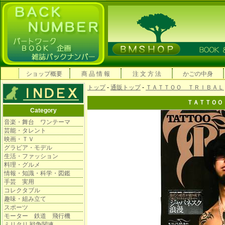
ショップ概要
商 品 情 報
注 文 方 法
かごの中身
トップ
-
通販トップ
-
ＴＡＴＴＯＯ ＴＲＩＢＡＬ
ＴＡＴＴＯＯ
Category
音楽・舞台 ワンテーマ
芸能・タレント
映画・ＴＶ
グラビア・モデル
生活・ファッション
料理・グルメ
情報・知識・科学・図鑑
手芸 実用
コレクタブル
趣味・組み立て
スポーツ
モーター 鉄道 飛行機
ミリタリ 戦争関連