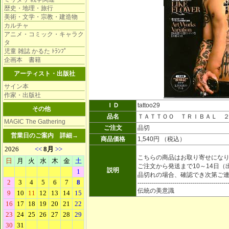
歴史・地理・旅行
美術・文学・宗教・建造物
カルチャ
アニメ・コミック・キャラク
タ
児童 雑誌 かるた ﾄﾗﾝﾌﾟ
企画本 書籍
アーティスト・出版社
サイン本
作家・出版社
ＩＤ
tattoo29
その他
品名
ＴＡＴＴＯＯ ＴＲＩＢＡＬ 
MAGIC The Gathering
ご注文
品切
営業日のご案内
詳細→
商品価格
1,540円 （税込）
こちらの商品はお取り寄せにな
ご注文から発送まで10～14日
説明
品切れの場合、確認でき次第ご
--------------------------------------------
伝統の美意識