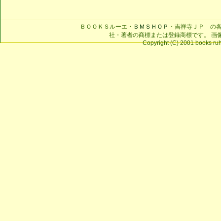
ＢＯＯＫＳルーエ・
ＢＭＳＨＯＰ
・吉祥寺ＪＰ の
社・著者の商標または登録商標です。 画
Copyright (C) 2001 books ruhe