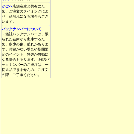
かごへ
店舗在庫と共有にた
め、ご注文のタイミングによ
り、品切れになる場合もござ
います。
バックナンバーについて
・雑誌バックナンバーは、限
られた在庫から出庫するた
め、多少の傷、破れがありま
す。付録がない場合や期間限
定のイベント、特典が無効に
なる場合もあります。 雑誌バ
ックナンバーのご発注は、一
切返品できませんの、ご注文
の際、ご了承ください。