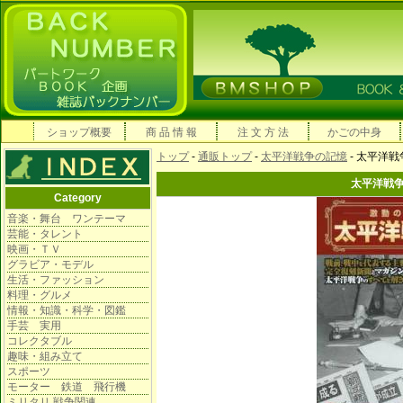
ショップ概要
商 品 情 報
注 文 方 法
かごの中身
トップ
-
通販トップ
-
太平洋戦争の記憶
- 太平洋
太平洋戦
Category
音楽・舞台 ワンテーマ
芸能・タレント
映画・ＴＶ
グラビア・モデル
生活・ファッション
料理・グルメ
情報・知識・科学・図鑑
手芸 実用
コレクタブル
趣味・組み立て
スポーツ
モーター 鉄道 飛行機
ミリタリ 戦争関連