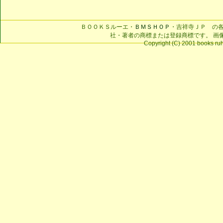
ＢＯＯＫＳルーエ・
ＢＭＳＨＯＰ
・吉祥寺ＪＰ の
社・著者の商標または登録商標です。 画
Copyright (C) 2001 books ruhe