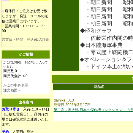
・朝日新聞 昭和
・朝日新聞 昭和
■
店休日：ご注文はお受け致
・朝日新聞 昭和
しますが、発送・メールの送
信は営業日に行います。
・朝日新聞 昭和
■
営業時間：10：00.～17：
◆昭和グラフ
00
・佐藤栄作内閣の時
営業日・時間・発送etcの詳細
→
◆日本陸海軍事典
・零式艦上戦闘機二
かご情報
◆オペレーション＆フ
かごには現在、下記の分、入って
・ドイツ本土の戦
います。
商品数 0
商品代金計 ￥0
かごの中身表示
商品名
注文画面へ
dainike_013
出荷案内
発売日 2026年3月17日
お取り寄せ
入荷に10～14日
第二次世界大戦 日本の傑作機コレクション １３
（出版社営業日）。品切れの
場合は確認次第ご連絡いたし
ます。
予約
入荷日に発送