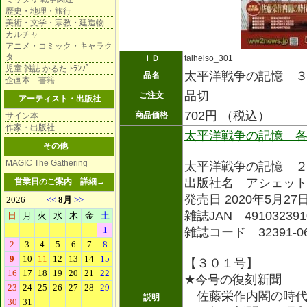
歴史・地理・旅行
美術・文学・宗教・建造物
カルチャ
アニメ・コミック・キャラク
タ
ＩＤ
taiheiso_301
児童 雑誌 かるた ﾄﾗﾝﾌﾟ
太平洋戦争の記憶 
品名
企画本 書籍
品切
ご注文
アーティスト・出版社
702円 （税込）
商品価格
サイン本
作家・出版社
太平洋戦争の記憶 
その他
MAGIC The Gathering
太平洋戦争の記憶 
出版社名 アシェッ
営業日のご案内
詳細→
発売日 2020年5月27
雑誌JAN 491032391
雑誌コード 32391-0
【３０１号】
★今号の復刻新聞
佐藤栄作内閣の時
説明