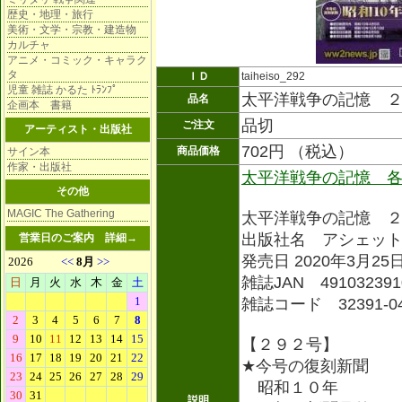
歴史・地理・旅行
美術・文学・宗教・建造物
カルチャ
アニメ・コミック・キャラク
タ
ＩＤ
taiheiso_292
児童 雑誌 かるた ﾄﾗﾝﾌﾟ
太平洋戦争の記憶 
品名
企画本 書籍
品切
ご注文
アーティスト・出版社
702円 （税込）
商品価格
サイン本
作家・出版社
太平洋戦争の記憶 
その他
MAGIC The Gathering
太平洋戦争の記憶 
出版社名 アシェッ
営業日のご案内
詳細→
発売日 2020年3月25
雑誌JAN 491032391
雑誌コード 32391-0
【２９２号】
★今号の復刻新聞
昭和１０年
説明