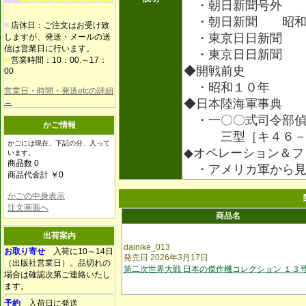
・朝日新聞号外 
・朝日新聞 昭和
■
店休日：ご注文はお受け致
・東京日日新聞 
しますが、発送・メールの送
信は営業日に行います。
・東京日日新聞 
■
営業時間：10：00.～17：
◆開戦前史
00
・昭和１０年
営業日・時間・発送etcの詳細
→
◆日本陸海軍事典
・一〇〇式司令部偵
かご情報
三型［キ４６－
かごには現在、下記の分、入って
◆オペレーション＆フ
います。
商品数 0
・アメリカ軍から見
商品代金計 ￥0
かごの中身表示
注文画面へ
商品名
出荷案内
dainike_013
お取り寄せ
入荷に10～14日
発売日 2026年3月17日
（出版社営業日）。品切れの
第二次世界大戦 日本の傑作機コレクション １３
場合は確認次第ご連絡いたし
ます。
予約
入荷日に発送