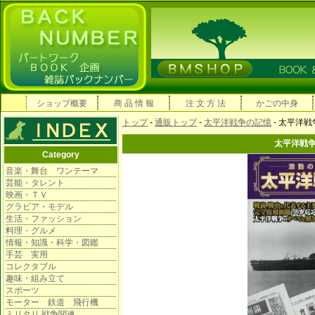
ショップ概要
商 品 情 報
注 文 方 法
かごの中身
トップ
-
通販トップ
-
太平洋戦争の記憶
- 太平洋
太平洋戦
Category
音楽・舞台 ワンテーマ
芸能・タレント
映画・ＴＶ
グラビア・モデル
生活・ファッション
料理・グルメ
情報・知識・科学・図鑑
手芸 実用
コレクタブル
趣味・組み立て
スポーツ
モーター 鉄道 飛行機
ミリタリ 戦争関連