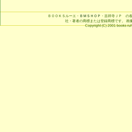
ＢＯＯＫＳルーエ・
ＢＭＳＨＯＰ
・吉祥寺ＪＰ の
社・著者の商標または登録商標です。 画
Copyright (C) 2001 books ruhe