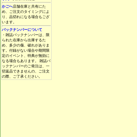
かごへ
店舗在庫と共有にた
め、ご注文のタイミングによ
り、品切れになる場合もござ
います。
バックナンバーについて
・雑誌バックナンバーは、限
られた在庫から出庫するた
め、多少の傷、破れがありま
す。付録がない場合や期間限
定のイベント、特典が無効に
なる場合もあります。 雑誌バ
ックナンバーのご発注は、一
切返品できませんの、ご注文
の際、ご了承ください。