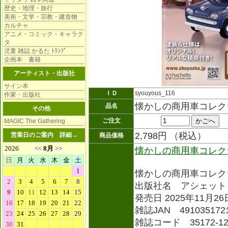
歴史・地理・旅行
美術・文学・宗教・建造物
カルチャ
アニメ・コミック・キャラク
タ
児童 雑誌 かるた ﾄﾗﾝﾌﾟ
企画本 書籍
アーティスト・出版社
サイン本
ＩＤ
syouyous_116
作家・出版社
懐かしの商用車コレク
品名
その他
ご注文
MAGIC The Gathering
2,798円 （税込）
営業日のご案内
詳細→
商品価格
懐かしの商用車コレク
懐かしの商用車コレク
出版社名 アシェット
発売日 2025年11月26
雑誌JAN 491035172
雑誌コード 35172-1