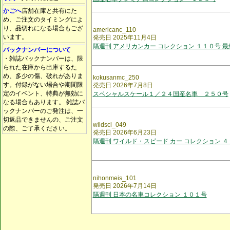
かごへ
店舗在庫と共有にた
め、ご注文のタイミングによ
り、品切れになる場合もござ
americanc_110
います。
発売日 2025年11月4日
隔週刊 アメリカンカー コレクション １１０号 最
バックナンバーについて
・雑誌バックナンバーは、限
られた在庫から出庫するた
め、多少の傷、破れがありま
kokusanmc_250
す。付録がない場合や期間限
発売日 2026年7月8日
定のイベント、特典が無効に
スペシャルスケール１／２４国産名車 ２５０号
なる場合もあります。 雑誌バ
ックナンバーのご発注は、一
切返品できませんの、ご注文
wildscl_049
の際、ご了承ください。
発売日 2026年6月23日
隔週刊 ワイルド・スピード カー コレクション ４
nihonmeis_101
発売日 2026年7月14日
隔週刊 日本の名車コレクション １０１号