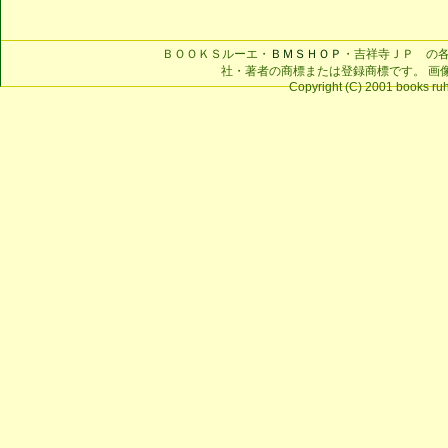
ＢＯＯＫＳルーエ・
ＢＭＳＨＯＰ
・吉祥寺ＪＰ の
社・著者の商標または登録商標です。 画
Copyright (C) 2001 books ruhe