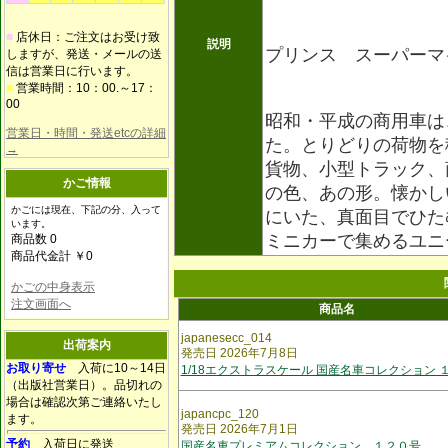
■
店休日：ご注文はお受け致
説明
プリンス スーパーマ
しますが、発送・メールの送
信は営業日に行います。
■
営業時間：10：00.～17：
00
昭和・平成の商用車は
営業日・時間・発送etcの詳細
た。とりどりの荷物を
→
貨物、小型トラック、
かご情報
の色、あの形。懐かし
かごには現在、下記の分、入って
にいた、真面目でひた
います。
ミニカーで集めるユニ
商品数 0
商品代金計 ￥0
かごの中身表示
注文画面へ
商品名
japanesecc_014
出荷案内
発売日 2026年7月8日
お取り寄せ
入荷に10～14日
1/18エクストラスケール 国産名車コレクション 
（出版社営業日）。品切れの
場合は確認次第ご連絡いたし
japancpc_120
ます。
発売日 2026年7月1日
予約
入荷日に発送
国産名車プレミアムコレクション １２０号