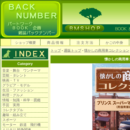
ショップ概要
商 品 情 報
注 文 方 法
かごの中身
トップ
-
通販トップ
-
懐かしの商用車コレクション
懐かしの商用車
Category
音楽・舞台 ワンテーマ
芸能・タレント
映画・ＴＶ
グラビア・モデル
生活・ファッション
料理・グルメ
情報・知識・科学・図鑑
手芸 実用
コレクタブル
趣味・組み立て
スポーツ
モーター 鉄道 飛行機
ミリタリ 戦争関連