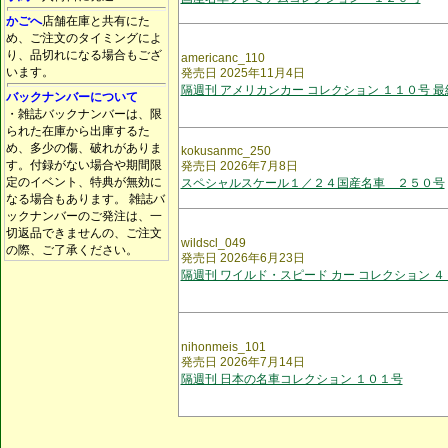
かごへ
店舗在庫と共有にた
め、ご注文のタイミングによ
り、品切れになる場合もござ
americanc_110
います。
発売日 2025年11月4日
隔週刊 アメリカンカー コレクション １１０号 最
バックナンバーについて
・雑誌バックナンバーは、限
られた在庫から出庫するた
め、多少の傷、破れがありま
kokusanmc_250
す。付録がない場合や期間限
発売日 2026年7月8日
定のイベント、特典が無効に
スペシャルスケール１／２４国産名車 ２５０号
なる場合もあります。 雑誌バ
ックナンバーのご発注は、一
切返品できませんの、ご注文
wildscl_049
の際、ご了承ください。
発売日 2026年6月23日
隔週刊 ワイルド・スピード カー コレクション ４
nihonmeis_101
発売日 2026年7月14日
隔週刊 日本の名車コレクション １０１号