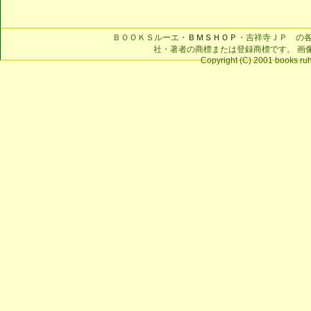
ＢＯＯＫＳルーエ・
ＢＭＳＨＯＰ
・吉祥寺ＪＰ の
社・著者の商標または登録商標です。 画
Copyright (C) 2001 books ruhe