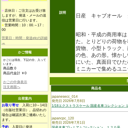
■
店休日：ご注文はお受け致
説明
日産 キャブオール 
しますが、発送・メールの送
信は営業日に行います。
■
営業時間：10：00.～17：
00
昭和・平成の商用車は
営業日・時間・発送etcの詳細
た。とりどりの荷物を
→
貨物、小型トラック、
かご情報
の色、あの形。懐かし
かごには現在、下記の分、入って
にいた、真面目でひた
います。
ミニカーで集めるユニ
商品数 0
商品代金計 ￥0
かごの中身表示
注文画面へ
商品名
japanesecc_014
出荷案内
発売日 2026年7月8日
お取り寄せ
入荷に10～14日
1/18エクストラスケール 国産名車コレクション 
（出版社営業日）。品切れの
場合は確認次第ご連絡いたし
japancpc_120
ます。
発売日 2026年7月1日
予約
入荷日に発送
国産名車プレミアムコレクション １２０号