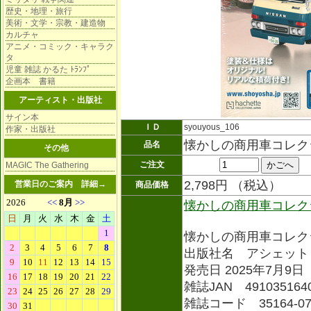
歴史・地理・旅行
美術・文学・宗教・建造物
カルチャ
アニメ・コミック・キャラク
タ
児童 雑誌 かるた ﾄﾗﾝﾌﾟ
企画本 書籍
アーティスト・出版社
サイン本
ＩＤ
syouyous_106
作家・出版社
懐かしの商用車コレク
品名
その他
ご注文
MAGIC The Gathering
2,798円 （税込）
営業日のご案内
詳細→
商品価格
懐かしの商用車コレク
懐かしの商用車コレク
出版社名 アシェット
発売日 2025年7月9日
雑誌JAN 491035164
雑誌コード 35164-0