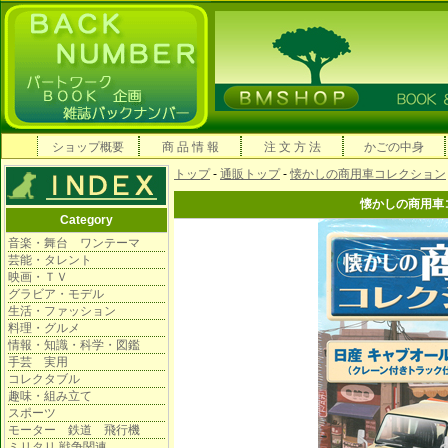
ショップ概要
商 品 情 報
注 文 方 法
かごの中身
トップ
-
通販トップ
-
懐かしの商用車コレクション
懐かしの商用車
Category
音楽・舞台 ワンテーマ
芸能・タレント
映画・ＴＶ
グラビア・モデル
生活・ファッション
料理・グルメ
情報・知識・科学・図鑑
手芸 実用
コレクタブル
趣味・組み立て
スポーツ
モーター 鉄道 飛行機
ミリタリ 戦争関連