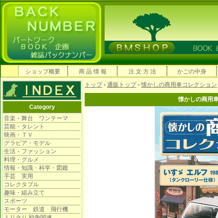
ショップ概要
商 品 情 報
注 文 方 法
かごの中身
トップ
-
通販トップ
-
懐かしの商用車コレクション
懐かしの商用
Category
音楽・舞台 ワンテーマ
芸能・タレント
映画・ＴＶ
グラビア・モデル
生活・ファッション
料理・グルメ
情報・知識・科学・図鑑
手芸 実用
コレクタブル
趣味・組み立て
スポーツ
モーター 鉄道 飛行機
ミリタリ 戦争関連