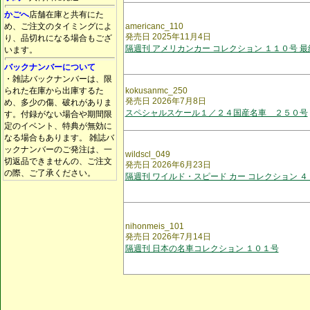
かごへ
店舗在庫と共有にた
め、ご注文のタイミングによ
americanc_110
発売日 2025年11月4日
り、品切れになる場合もござ
隔週刊 アメリカンカー コレクション １１０号 最
います。
バックナンバーについて
・雑誌バックナンバーは、限
られた在庫から出庫するた
kokusanmc_250
発売日 2026年7月8日
め、多少の傷、破れがありま
スペシャルスケール１／２４国産名車 ２５０号
す。付録がない場合や期間限
定のイベント、特典が無効に
なる場合もあります。 雑誌バ
ックナンバーのご発注は、一
wildscl_049
切返品できませんの、ご注文
発売日 2026年6月23日
の際、ご了承ください。
隔週刊 ワイルド・スピード カー コレクション ４
nihonmeis_101
発売日 2026年7月14日
隔週刊 日本の名車コレクション １０１号