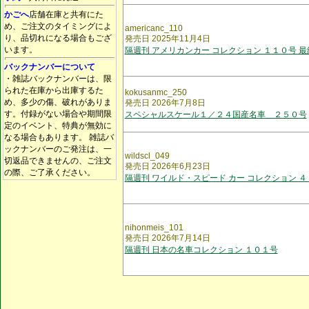
かごへ
店舗在庫と共有にた
め、ご注文のタイミングによ
americanc_110
り、品切れになる場合もござ
発売日 2025年11月4日
います。
隔週刊 アメリカンカー コレクション １１０号 最
バックナンバーについて
・雑誌バックナンバーは、限
られた在庫から出庫するた
kokusanmc_250
め、多少の傷、破れがありま
発売日 2026年7月8日
す。付録がない場合や期間限
スペシャルスケール１／２４国産名車 ２５０号
定のイベント、特典が無効に
なる場合もあります。 雑誌バ
ックナンバーのご発注は、一
wildscl_049
切返品できませんの、ご注文
発売日 2026年6月23日
の際、ご了承ください。
隔週刊 ワイルド・スピード カー コレクション ４
nihonmeis_101
発売日 2026年7月14日
隔週刊 日本の名車コレクション １０１号