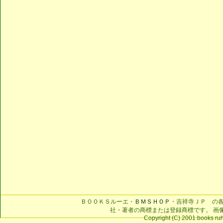
ＢＯＯＫＳルーエ・
ＢＭＳＨＯＰ
・吉祥寺ＪＰ の
社・著者の商標または登録商標です。 画
Copyright (C) 2001 books ruhe