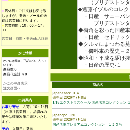
（ブリヂストンタ
◆遠藤イヅルのコレク
■
店休日：ご注文はお受け致
・日産 サニーバン
しますが、発送・メールの送
信は営業日に行います。
ブリヂストンタイ
■
営業時間：10：00.～17：
◆街角を彩った国産
00
・日産 セドリッ
営業日・時間・発送etcの詳細
→
◆クルマにまつわる
・御料車の歴史－
かご情報
◆昭和・平成を駆け
かごには現在、下記の分、入って
・日産の歴史‐１
います。
商品数 0
商品代金計 ￥0
かごの中身表示
商品名
注文画面へ
japanesecc_014
発売日 2026年7月8日
出荷案内
1/18エクストラスケール 国産名車コレクション 
お取り寄せ
入荷に10～14日
（出版社営業日）。品切れの
japancpc_120
場合は確認次第ご連絡いたし
発売日 2026年7月1日
ます。
国産名車プレミアムコレクション １２０号
予約
入荷日に発送