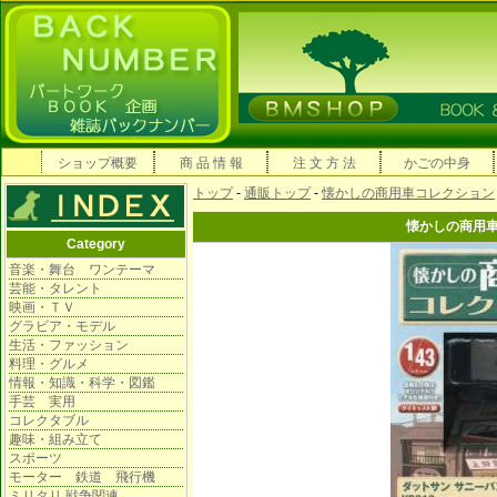
ショップ概要
商 品 情 報
注 文 方 法
かごの中身
トップ
-
通販トップ
-
懐かしの商用車コレクション
懐かしの商用
Category
音楽・舞台 ワンテーマ
芸能・タレント
映画・ＴＶ
グラビア・モデル
生活・ファッション
料理・グルメ
情報・知識・科学・図鑑
手芸 実用
コレクタブル
趣味・組み立て
スポーツ
モーター 鉄道 飛行機
ミリタリ 戦争関連