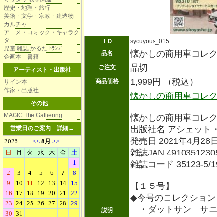
歴史・地理・旅行
美術・文学・宗教・建造物
カルチャ
アニメ・コミック・キャラク
タ
ＩＤ
syouyous_015
児童 雑誌 かるた ﾄﾗﾝﾌﾟ
懐かしの商用車コレ
品名
企画本 書籍
品切
ご注文
アーティスト・出版社
1,999円 （税込）
商品価格
サイン本
作家・出版社
懐かしの商用車コレ
その他
MAGIC The Gathering
懐かしの商用車コレ
出版社名 アシェット
営業日のご案内
詳細→
発売日 2021年4月28
雑誌JAN 4910351230
雑誌コード 35123-5/1
【１５号】
◆今号のコレクション
・ダットサン サニ
説明