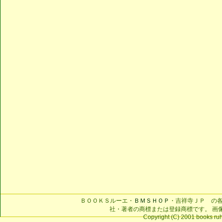
ＢＯＯＫＳルーエ・
ＢＭＳＨＯＰ
・吉祥寺ＪＰ の
社・著者の商標または登録商標です。 画
Copyright (C) 2001 books ruhe