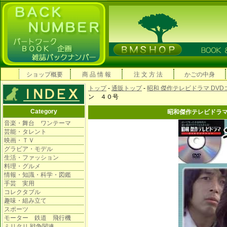
ショップ概要
商 品 情 報
注 文 方 法
かごの中身
トップ
-
通販トップ
-
昭和 傑作テレビドラマ DV
ン ４０号
Category
昭和傑作テレビドラ
音楽・舞台 ワンテーマ
芸能・タレント
映画・ＴＶ
グラビア・モデル
生活・ファッション
料理・グルメ
情報・知識・科学・図鑑
手芸 実用
コレクタブル
趣味・組み立て
スポーツ
モーター 鉄道 飛行機
ミリタリ 戦争関連