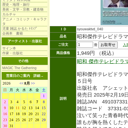
歴史・地理・旅行
美術・文学・宗教・建造物
カルチャ
アニメ・コミック・キャラク
タ
児童 雑誌 かるた ﾄﾗﾝﾌﾟ
ＩＤ
syouwaktvd_040
企画本 書籍
昭和傑作テレビドラ
品名
アーティスト・出版社
ご注文
冊
入
サイン本
1,949円 （税込）
商品価格
作家・出版社
昭和 傑作テレビドラ
その他
MAGIC The Gathering
昭和傑作テレビドラ
営業日のご案内
詳細→
５日号
出版社名 アシェッ
発売日 2025年2月19
説明
雑誌JAN 491037331
雑誌コード 37331-0
泣いて笑った青春時
誰もが胸を熱くした