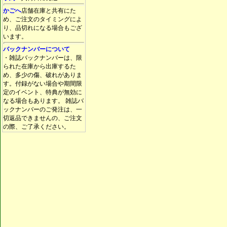
かごへ
店舗在庫と共有にた
め、ご注文のタイミングによ
り、品切れになる場合もござ
います。
バックナンバーについて
・雑誌バックナンバーは、限
られた在庫から出庫するた
め、多少の傷、破れがありま
す。付録がない場合や期間限
定のイベント、特典が無効に
なる場合もあります。 雑誌バ
ックナンバーのご発注は、一
切返品できませんの、ご注文
の際、ご了承ください。