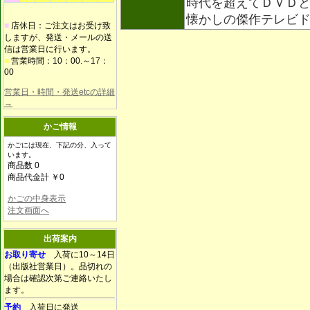
時代を超えてＤＶＤ
懐かしの傑作テレビ
■
店休日：ご注文はお受け致
しますが、発送・メールの送
信は営業日に行います。
■
営業時間：10：00.～17：
00
営業日・時間・発送etcの詳細
→
かご情報
かごには現在、下記の分、入って
います。
商品数 0
商品代金計 ￥0
かごの中身表示
注文画面へ
出荷案内
お取り寄せ
入荷に10～14日
（出版社営業日）。品切れの
場合は確認次第ご連絡いたし
ます。
予約
入荷日に発送