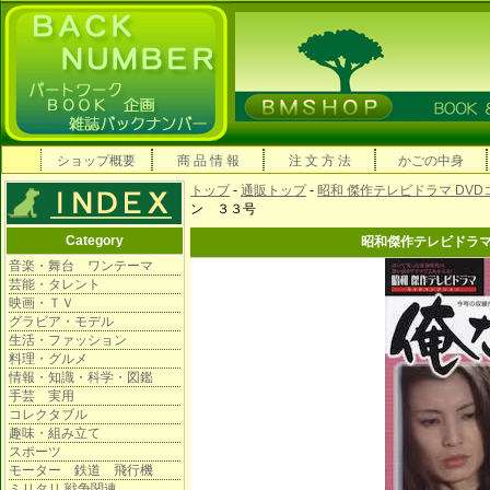
ショップ概要
商 品 情 報
注 文 方 法
かごの中身
トップ
-
通販トップ
-
昭和 傑作テレビドラマ DV
ン ３３号
Category
昭和傑作テレビドラ
音楽・舞台 ワンテーマ
芸能・タレント
映画・ＴＶ
グラビア・モデル
生活・ファッション
料理・グルメ
情報・知識・科学・図鑑
手芸 実用
コレクタブル
趣味・組み立て
スポーツ
モーター 鉄道 飛行機
ミリタリ 戦争関連