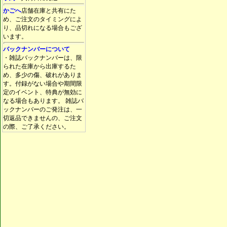
かごへ
店舗在庫と共有にた
め、ご注文のタイミングによ
り、品切れになる場合もござ
います。
バックナンバーについて
・雑誌バックナンバーは、限
られた在庫から出庫するた
め、多少の傷、破れがありま
す。付録がない場合や期間限
定のイベント、特典が無効に
なる場合もあります。 雑誌バ
ックナンバーのご発注は、一
切返品できませんの、ご注文
の際、ご了承ください。