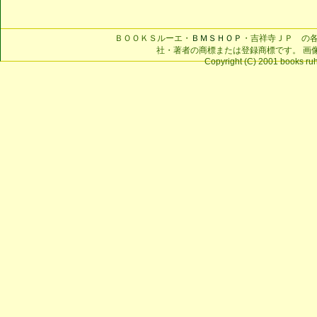
ＢＯＯＫＳルーエ・
ＢＭＳＨＯＰ
・吉祥寺ＪＰ の
社・著者の商標または登録商標です。 画
Copyright (C) 2001 books ruhe