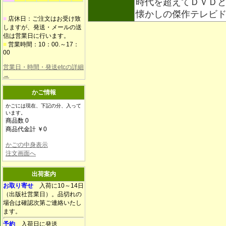
時代を超えてＤＶＤ
懐かしの傑作テレビ
■
店休日：ご注文はお受け致
しますが、発送・メールの送
信は営業日に行います。
■
営業時間：10：00.～17：
00
営業日・時間・発送etcの詳細
→
かご情報
かごには現在、下記の分、入って
います。
商品数 0
商品代金計 ￥0
かごの中身表示
注文画面へ
出荷案内
お取り寄せ
入荷に10～14日
（出版社営業日）。品切れの
場合は確認次第ご連絡いたし
ます。
予約
入荷日に発送