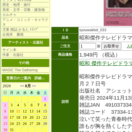
歴史・地理・旅行
美術・文学・宗教・建造物
カルチャ
アニメ・コミック・キャラク
タ
児童 雑誌 かるた ﾄﾗﾝﾌﾟ
ＩＤ
syouwaktvd_033
企画本 書籍
昭和傑作テレビドラ
品名
アーティスト・出版社
ご注文
冊
入
サイン本
1,949円 （税込）
商品価格
作家・出版社
昭和 傑作テレビドラ
その他
MAGIC The Gathering
昭和傑作テレビドラ
営業日のご案内
詳細→
月２７日号
出版社名 アシェッ
発売日 2024年11月1
説明
雑誌JAN 491037334
雑誌コード 37334-1
泣いて笑った青春時
誰もが胸を熱くした