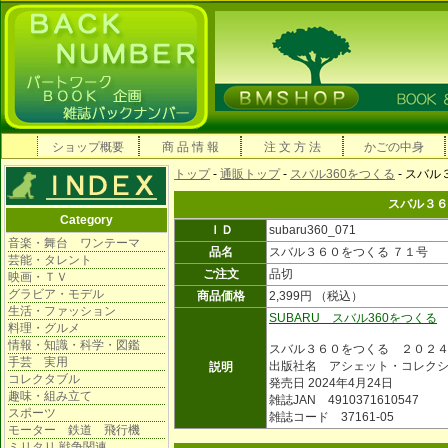
ショップ概要
商 品 情 報
注 文 方 法
かごの中身
トップ
-
通販トップ
-
スバル360をつくる
- スバル
スバル３６
Category
ＩＤ
subaru360_071
音楽・舞台 ワンテーマ
品名
スバル３６０をつくる ７１号
芸能・タレント
ご注文
品切
映画・ＴＶ
グラビア・モデル
商品価格
2,399円 （税込）
生活・ファッション
SUBARU スバル360をつくる
料理・グルメ
情報・知識・科学・図鑑
スバル３６０をつくる ２０２
手芸 実用
出版社名 アシェット・コレク
説明
コレクタブル
発売日 2024年4月24日
趣味・組み立て
雑誌JAN 4910371610547
スポーツ
雑誌コード 37161-05
モーター 鉄道 飛行機
ミリタリ 戦争関連