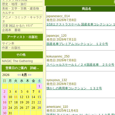
歴史・地理・旅行
美術・文学・宗教・建造物
商品名
カルチャ
japanesecc_014
アニメ・コミック・キャラク
発売日 2026年7月8日
タ
1/18エクストラスケール 国産名車コレクション 
児童 雑誌 かるた ﾄﾗﾝﾌﾟ
企画本 書籍
japancpc_120
アーティスト・出版社
発売日 2026年7月1日
サイン本
国産名車プレミアムコレクション １２０号
作家・出版社
その他
kokusanmc_250
発売日 2026年7月8日
MAGIC The Gathering
スペシャルスケール１／２４国産名車 ２５０号
営業日のご案内
詳細→
syouyous_132
発売日 2026年7月8日
懐かしの商用車コレクション １３２号
americanc_110
発売日 2025年11月4日