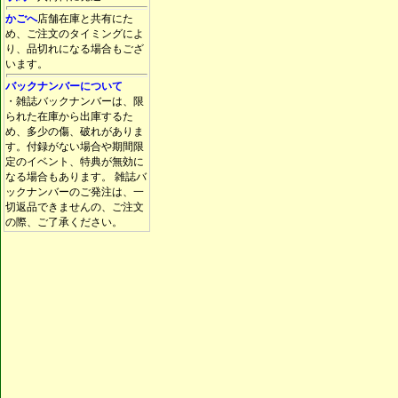
かごへ
店舗在庫と共有にた
め、ご注文のタイミングによ
り、品切れになる場合もござ
います。
バックナンバーについて
・雑誌バックナンバーは、限
られた在庫から出庫するた
め、多少の傷、破れがありま
す。付録がない場合や期間限
定のイベント、特典が無効に
なる場合もあります。 雑誌バ
ックナンバーのご発注は、一
切返品できませんの、ご注文
の際、ご了承ください。