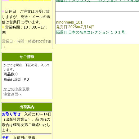
隔週刊 アメリカンカー コレクション １１０号 最
■
店休日：ご注文はお受け致
しますが、発送・メールの送
信は営業日に行います。
nihonmeis_101
発売日 2026年7月14日
■
営業時間：10：00.～17：
00
隔週刊 日本の名車コレクション １０１号
営業日・時間・発送etcの詳細
→
かご情報
かごには現在、下記の分、入って
います。
商品数 0
商品代金計 ￥0
かごの中身表示
注文画面へ
出荷案内
お取り寄せ
入荷に10～14日
（出版社営業日）。品切れの
場合は確認次第ご連絡いたし
ます。
予約
入荷日に発送