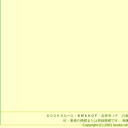
ＢＯＯＫＳルーエ・
ＢＭＳＨＯＰ
・吉祥寺ＪＰ の
社・著者の商標または登録商標です。 画
Copyright (C) 2001 books ruhe