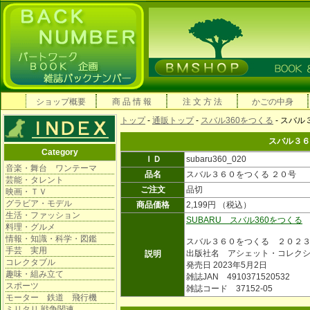
ショップ概要
商 品 情 報
注 文 方 法
かごの中身
トップ
-
通販トップ
-
スバル360をつくる
- スバル
スバル３６
Category
ＩＤ
subaru360_020
音楽・舞台 ワンテーマ
品名
スバル３６０をつくる ２０号
芸能・タレント
ご注文
品切
映画・ＴＶ
グラビア・モデル
商品価格
2,199円 （税込）
生活・ファッション
SUBARU スバル360をつくる
料理・グルメ
情報・知識・科学・図鑑
スバル３６０をつくる ２０２
手芸 実用
出版社名 アシェット・コレク
説明
コレクタブル
発売日 2023年5月2日
趣味・組み立て
雑誌JAN 4910371520532
スポーツ
雑誌コード 37152-05
モーター 鉄道 飛行機
ミリタリ 戦争関連