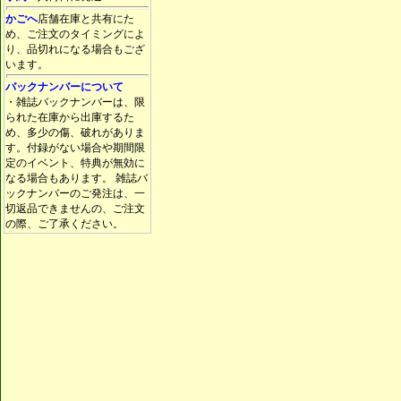
かごへ
店舗在庫と共有にた
め、ご注文のタイミングによ
り、品切れになる場合もござ
います。
バックナンバーについて
・雑誌バックナンバーは、限
られた在庫から出庫するた
め、多少の傷、破れがありま
す。付録がない場合や期間限
定のイベント、特典が無効に
なる場合もあります。 雑誌バ
ックナンバーのご発注は、一
切返品できませんの、ご注文
の際、ご了承ください。