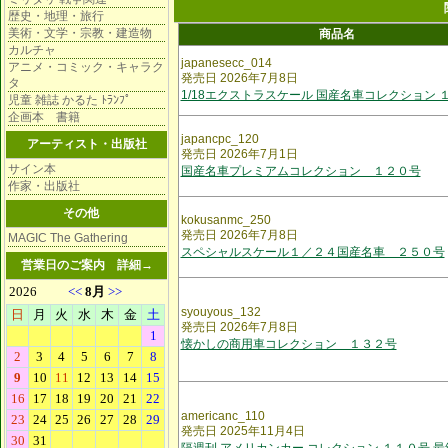
歴史・地理・旅行
美術・文学・宗教・建造物
商品名
カルチャ
japanesecc_014
アニメ・コミック・キャラク
発売日 2026年7月8日
タ
1/18エクストラスケール 国産名車コレクション 
児童 雑誌 かるた ﾄﾗﾝﾌﾟ
企画本 書籍
japancpc_120
アーティスト・出版社
発売日 2026年7月1日
サイン本
国産名車プレミアムコレクション １２０号
作家・出版社
その他
kokusanmc_250
発売日 2026年7月8日
MAGIC The Gathering
スペシャルスケール１／２４国産名車 ２５０号
営業日のご案内
詳細→
syouyous_132
発売日 2026年7月8日
懐かしの商用車コレクション １３２号
americanc_110
発売日 2025年11月4日