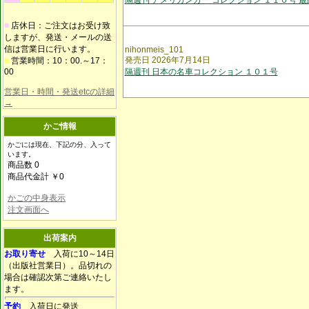
隔週刊 アメリカンカー コレクション １１０号 最
■
店休日：ご注文はお受け致
しますが、発送・メールの送
信は営業日に行います。
nihonmeis_101
発売日 2026年7月14日
■
営業時間：10：00.～17：
00
隔週刊 日本の名車コレクション １０１号
営業日・時間・発送etcの詳細
→
かご情報
かごには現在、下記の分、入って
います。
商品数 0
商品代金計 ￥0
かごの中身表示
注文画面へ
出荷案内
お取り寄せ
入荷に10～14日
（出版社営業日）。品切れの
場合は確認次第ご連絡いたし
ます。
予約
入荷日に発送