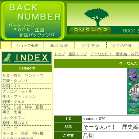
ショップ概要
商 品 情 報
注 文 方 法
かごの中身
トップ
-
通販トップ
-
そーなんだ！ 歴史編 改訂
そーなんだ
Category
音楽・舞台 ワンテーマ
芸能・タレント
映画・ＴＶ
グラビア・モデル
生活・ファッション
料理・グルメ
情報・知識・科学・図鑑
手芸 実用
コレクタブル
ＩＤ
sounare_070
趣味・組み立て
そーなんだ！ 歴史編
品名
スポーツ
モーター 鉄道 飛行機
品切
ご注文
ミリタリ 戦争関連