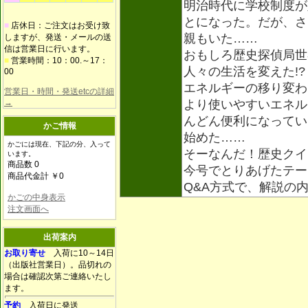
明治時代に学校制度が
とになった。だが、さ
■
店休日：ご注文はお受け致
親もいた……
しますが、発送・メールの送
信は営業日に行います。
おもしろ歴史探偵局世
■
営業時間：10：00.～17：
人々の生活を変えた!?
00
エネルギーの移り変わ
営業日・時間・発送etcの詳細
→
より使いやすいエネル
んどん便利になってい
かご情報
始めた……
かごには現在、下記の分、入って
そーなんだ！歴史クイ
います。
商品数 0
今号でとりあげたテー
商品代金計 ￥0
Q&A方式で、解説の
かごの中身表示
注文画面へ
出荷案内
お取り寄せ
入荷に10～14日
（出版社営業日）。品切れの
場合は確認次第ご連絡いたし
ます。
予約
入荷日に発送