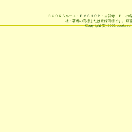
ＢＯＯＫＳルーエ・
ＢＭＳＨＯＰ
・吉祥寺ＪＰ の
社・著者の商標または登録商標です。 画
Copyright (C) 2001 books ruhe