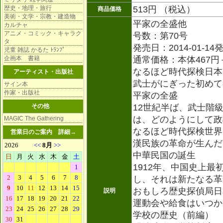
歴史・地理・旅行
513円 （税込）
商品価格
美術・文学・宗教・建造物
平家の全盛他
カルチャ
アニメ・コミック・キャラク
号数：第70号
タ
発売日：2014-01-14
児童 雑誌 かるた ﾄﾗﾝﾌﾟ
企画本 書籍
通常価格：本体467円
なるほど時代探検日本
アーティスト・出版社
武士がにぎった初めて
サイン本
作家・出版社
平家の全盛
その他
12世紀半ば、武士階
は、どのようにして政
MAGIC The Gathering
なるほど時代探検世界
営業日のご案内
詳細→
漢民族の革命が生んだ
中華民国の誕生
1912年、中国史上
し、それは新たなる革
おもしろ歴史探偵局日
説明
運動会や給食はいつから
学校の歴史（前編）