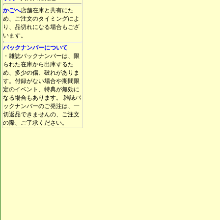
かごへ
店舗在庫と共有にた
め、ご注文のタイミングによ
り、品切れになる場合もござ
います。
バックナンバーについて
・雑誌バックナンバーは、限
られた在庫から出庫するた
め、多少の傷、破れがありま
す。付録がない場合や期間限
定のイベント、特典が無効に
なる場合もあります。 雑誌バ
ックナンバーのご発注は、一
切返品できませんの、ご注文
の際、ご了承ください。