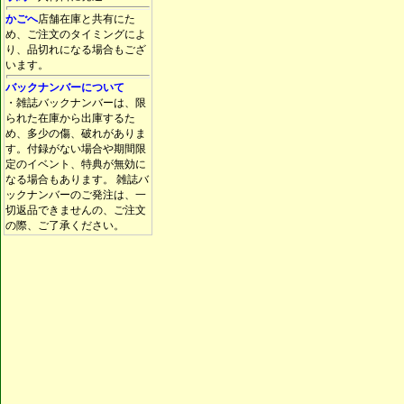
かごへ
店舗在庫と共有にた
め、ご注文のタイミングによ
り、品切れになる場合もござ
います。
バックナンバーについて
・雑誌バックナンバーは、限
られた在庫から出庫するた
め、多少の傷、破れがありま
す。付録がない場合や期間限
定のイベント、特典が無効に
なる場合もあります。 雑誌バ
ックナンバーのご発注は、一
切返品できませんの、ご注文
の際、ご了承ください。