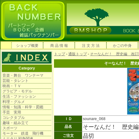
ショップ概要
商 品 情 報
注 文 方 法
かごの中身
トップ
-
通販トップ
-
そーなんだ！ 歴史編 改訂
そーなんだ！ 歴史
Category
音楽・舞台 ワンテーマ
芸能・タレント
映画・ＴＶ
グラビア・モデル
生活・ファッション
料理・グルメ
情報・知識・科学・図鑑
手芸 実用
コレクタブル
ＩＤ
sounare_068
趣味・組み立て
そーなんだ！ 歴史編
品名
スポーツ
モーター 鉄道 飛行機
品切
ご注文
ミリタリ 戦争関連