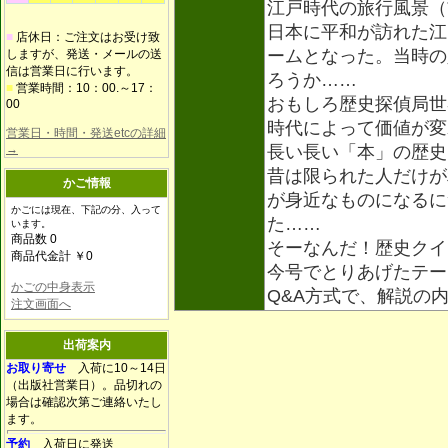
江戸時代の旅行風景（
日本に平和が訪れた江
■
店休日：ご注文はお受け致
ームとなった。当時の
しますが、発送・メールの送
信は営業日に行います。
ろうか……
■
営業時間：10：00.～17：
おもしろ歴史探偵局世
00
時代によって価値が変
営業日・時間・発送etcの詳細
→
長い長い「本」の歴史
昔は限られた人だけが
かご情報
が身近なものになるに
かごには現在、下記の分、入って
た……
います。
商品数 0
そーなんだ！歴史クイ
商品代金計 ￥0
今号でとりあげたテー
かごの中身表示
Q&A方式で、解説の
注文画面へ
出荷案内
お取り寄せ
入荷に10～14日
（出版社営業日）。品切れの
場合は確認次第ご連絡いたし
ます。
予約
入荷日に発送