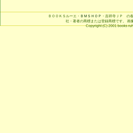
ＢＯＯＫＳルーエ・
ＢＭＳＨＯＰ
・吉祥寺ＪＰ の
社・著者の商標または登録商標です。 画
Copyright (C) 2001 books ruhe