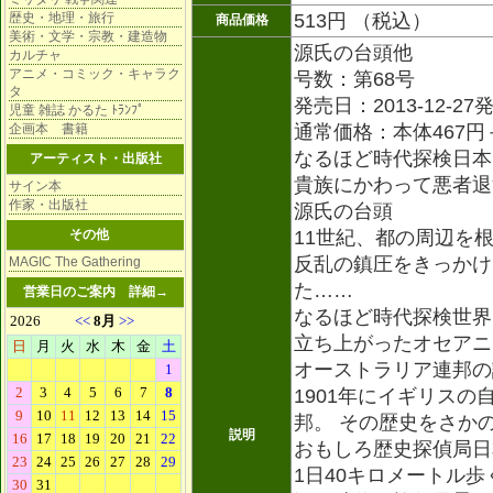
歴史・地理・旅行
513円 （税込）
商品価格
美術・文学・宗教・建造物
源氏の台頭他
カルチャ
アニメ・コミック・キャラク
号数：第68号
タ
発売日：2013-12-27
児童 雑誌 かるた ﾄﾗﾝﾌﾟ
企画本 書籍
通常価格：本体467円
なるほど時代探検日本
アーティスト・出版社
貴族にかわって悪者退
サイン本
作家・出版社
源氏の台頭
その他
11世紀、都の周辺を
反乱の鎮圧をきっかけ
MAGIC The Gathering
た……
営業日のご案内
詳細→
なるほど時代探検世界
立ち上がったオセアニ
オーストラリア連邦の
1901年にイギリス
邦。 その歴史をさか
説明
おもしろ歴史探偵局日
1日40キロメートル歩