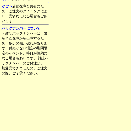
かごへ
店舗在庫と共有にた
め、ご注文のタイミングによ
り、品切れになる場合もござ
います。
バックナンバーについて
・雑誌バックナンバーは、限
られた在庫から出庫するた
め、多少の傷、破れがありま
す。付録がない場合や期間限
定のイベント、特典が無効に
なる場合もあります。 雑誌バ
ックナンバーのご発注は、一
切返品できませんの、ご注文
の際、ご了承ください。