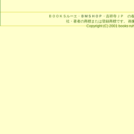
ＢＯＯＫＳルーエ・
ＢＭＳＨＯＰ
・吉祥寺ＪＰ の
社・著者の商標または登録商標です。 画
Copyright (C) 2001 books ruhe