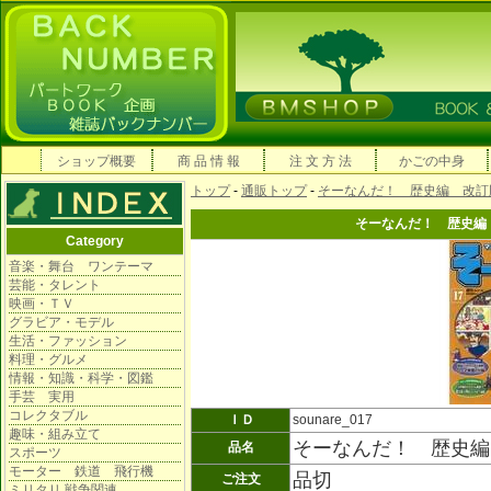
ショップ概要
商 品 情 報
注 文 方 法
かごの中身
トップ
-
通販トップ
-
そーなんだ！ 歴史編 改訂
そーなんだ！ 歴史編
Category
音楽・舞台 ワンテーマ
芸能・タレント
映画・ＴＶ
グラビア・モデル
生活・ファッション
料理・グルメ
情報・知識・科学・図鑑
手芸 実用
コレクタブル
ＩＤ
sounare_017
趣味・組み立て
そーなんだ！ 歴史編
品名
スポーツ
モーター 鉄道 飛行機
品切
ご注文
ミリタリ 戦争関連