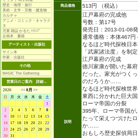
歴史・地理・旅行
513円 （税込）
商品価格
美術・文学・宗教・建造物
江戸幕府の完成他
カルチャ
アニメ・コミック・キャラク
号数：第17号
タ
発売日：2013-01-08
児童 雑誌 かるた ﾄﾗﾝﾌﾟ
企画本 書籍
通常価格：本体467円
なるほど時代探検日本
アーティスト・出版社
「武家諸法度」を制定
サイン本
作家・出版社
江戸幕府の完成
その他
徳川家康が開いた幕府
だった。家光がつくっ
MAGIC The Gathering
のだろうか……
営業日のご案内
詳細→
なるほど時代探検世界
東西に分かれた巨大国
ローマ帝国の分裂
395年、ローマ帝国が
たって栄えつづけたロ
説明
か……
おもしろ歴史探偵局日