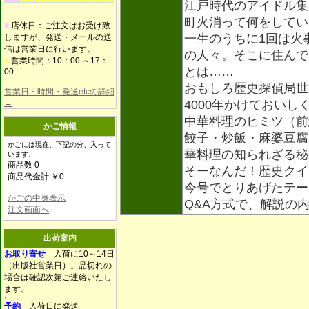
江戸時代のアイドル集
町火消って何をしてい
■
店休日：ご注文はお受け致
一生のうちに1回は火
しますが、発送・メールの送
信は営業日に行います。
の人々。そこに住んで
■
営業時間：10：00.～17：
とは……
00
おもしろ歴史探偵局世
営業日・時間・発送etcの詳細
→
4000年かけておいし
中華料理のヒミツ（前
かご情報
餃子・炒飯・麻婆豆腐
かごには現在、下記の分、入って
華料理の知られざる秘
います。
商品数 0
そーなんだ！歴史クイ
商品代金計 ￥0
今号でとりあげたテー
かごの中身表示
Q&A方式で、解説の
注文画面へ
出荷案内
お取り寄せ
入荷に10～14日
（出版社営業日）。品切れの
場合は確認次第ご連絡いたし
ます。
予約
入荷日に発送