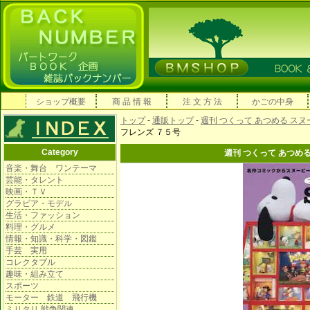
ショップ概要
商 品 情 報
注 文 方 法
かごの中身
トップ
-
通販トップ
-
週刊 つくって あつめる ス
フレンズ ７５号
Category
週刊 つくって あつめ
音楽・舞台 ワンテーマ
芸能・タレント
映画・ＴＶ
グラビア・モデル
生活・ファッション
料理・グルメ
情報・知識・科学・図鑑
手芸 実用
コレクタブル
趣味・組み立て
スポーツ
モーター 鉄道 飛行機
ミリタリ 戦争関連