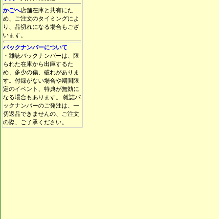
かごへ
店舗在庫と共有にた
め、ご注文のタイミングによ
り、品切れになる場合もござ
います。
バックナンバーについて
・雑誌バックナンバーは、限
られた在庫から出庫するた
め、多少の傷、破れがありま
す。付録がない場合や期間限
定のイベント、特典が無効に
なる場合もあります。 雑誌バ
ックナンバーのご発注は、一
切返品できませんの、ご注文
の際、ご了承ください。