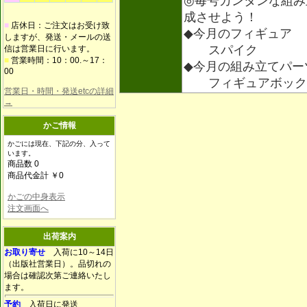
◎毎号カンタンな組み
成させよう！
■
店休日：ご注文はお受け致
◆今月のフィギュア
しますが、発送・メールの送
スパイク
信は営業日に行います。
■
営業時間：10：00.～17：
◆今月の組み立てパー
00
フィギュアボック
営業日・時間・発送etcの詳細
→
かご情報
かごには現在、下記の分、入って
います。
商品数 0
商品代金計 ￥0
かごの中身表示
注文画面へ
出荷案内
お取り寄せ
入荷に10～14日
（出版社営業日）。品切れの
場合は確認次第ご連絡いたし
ます。
予約
入荷日に発送