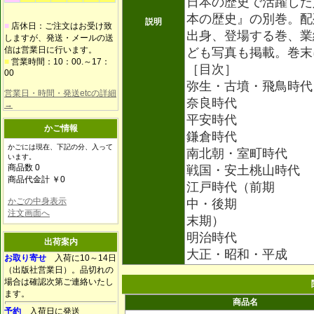
日本の歴史で活躍した
本の歴史』の別巻。配
説明
■
店休日：ご注文はお受け致
出身、登場する巻、業
しますが、発送・メールの送
信は営業日に行います。
ども写真も掲載。巻末
■
営業時間：10：00.～17：
［目次］
00
弥生・古墳・飛鳥時代
営業日・時間・発送etcの詳細
奈良時代
→
平安時代
かご情報
鎌倉時代
かごには現在、下記の分、入って
南北朝・室町時代
います。
商品数 0
戦国・安土桃山時代
商品代金計 ￥0
江戸時代（前期
かごの中身表示
中・後期
注文画面へ
末期）
明治時代
出荷案内
大正・昭和・平成
お取り寄せ
入荷に10～14日
（出版社営業日）。品切れの
場合は確認次第ご連絡いたし
ます。
商品名
予約
入荷日に発送