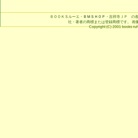
ＢＯＯＫＳルーエ・
ＢＭＳＨＯＰ
・吉祥寺ＪＰ の
社・著者の商標または登録商標です。 画
Copyright (C) 2001 books ruhe