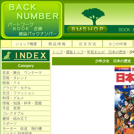
ショップ概要
商 品 情 報
注 文 方 法
かごの中身
トップ
-
通販トップ
-
学習まんが 日本の歴史
- 
少年少女 日本の歴史
Category
音楽・舞台 ワンテーマ
芸能・タレント
映画・ＴＶ
グラビア・モデル
生活・ファッション
料理・グルメ
情報・知識・科学・図鑑
手芸 実用
コレクタブル
趣味・組み立て
スポーツ
モーター 鉄道 飛行機
ミリタリ 戦争関連