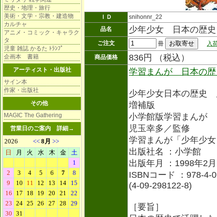
歴史・地理・旅行
美術・文学・宗教・建造物
ＩＤ
snihonnr_22
カルチャ
少年少女 日本の歴史
品名
アニメ・コミック・キャラク
タ
ご注文
冊
入荷
児童 雑誌 かるた ﾄﾗﾝﾌﾟ
836円 （税込）
企画本 書籍
商品価格
アーティスト・出版社
学習まんが 日本の歴
サイン本
作家・出版社
少年少女日本の歴史 
その他
増補版
MAGIC The Gathering
小学館版学習まんが
児玉幸多／監修
営業日のご案内
詳細→
学習まんが「少年少女
出版社名 ：小学館
出版年月 ：1998年2月
ISBNコード ：978-4-09
(4-09-298122-8)
［要旨］