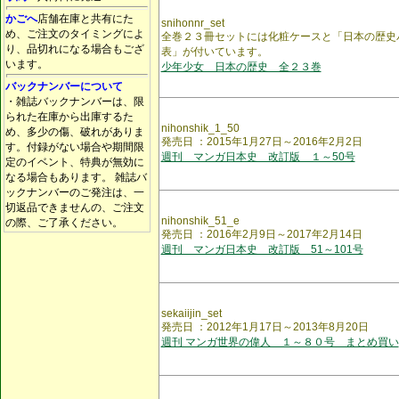
かごへ
店舗在庫と共有にた
snihonnr_set
め、ご注文のタイミングによ
全巻２３冊セットには化粧ケースと「日本の歴史
り、品切れになる場合もござ
表」が付いています。
います。
少年少女 日本の歴史 全２３巻
バックナンバーについて
・雑誌バックナンバーは、限
られた在庫から出庫するた
nihonshik_1_50
め、多少の傷、破れがありま
発売日 ：2015年1月27日～2016年2月2日
す。付録がない場合や期間限
週刊 マンガ日本史 改訂版 １～50号
定のイベント、特典が無効に
なる場合もあります。 雑誌バ
ックナンバーのご発注は、一
切返品できませんの、ご注文
nihonshik_51_e
の際、ご了承ください。
発売日 ：2016年2月9日～2017年2月14日
週刊 マンガ日本史 改訂版 51～101号
sekaiijin_set
発売日 ：2012年1月17日～2013年8月20日
週刊 マンガ世界の偉人 １～８０号 まとめ買い