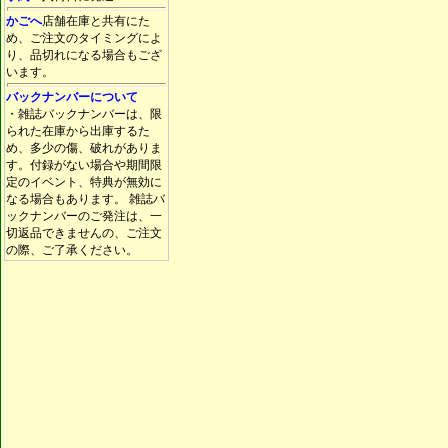
かごへ
店舗在庫と共有にた
め、ご注文のタイミングによ
り、品切れになる場合もござ
います。
バックナンバーについて
・雑誌バックナンバーは、限
られた在庫から出庫するた
め、多少の傷、破れがありま
す。付録がない場合や期間限
定のイベント、特典が無効に
なる場合もあります。 雑誌バ
ックナンバーのご発注は、一
切返品できませんの、ご注文
の際、ご了承ください。