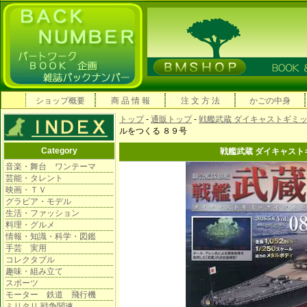
ショップ概要
商 品 情 報
注 文 方 法
かごの中身
トップ
-
通販トップ
-
戦艦武蔵 ダイキャストギミ
ルをつくる ８９号
Category
戦艦武蔵 ダイキャスト
音楽・舞台 ワンテーマ
芸能・タレント
映画・ＴＶ
グラビア・モデル
生活・ファッション
料理・グルメ
情報・知識・科学・図鑑
手芸 実用
コレクタブル
趣味・組み立て
スポーツ
モーター 鉄道 飛行機
ミリタリ 戦争関連