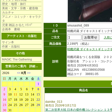
歴史・地理・旅行
美術・文学・宗教・建造物
カルチャ
アニメ・コミック・キャラク
タ
児童 雑誌 かるた ﾄﾗﾝﾌﾟ
ＩＤ
smusashid_089
企画本 書籍
品名
戦艦武蔵 ダイキャストギミック
アーティスト・出版社
ご注文
入荷に
サイン本
商品価格
2,199円 （税込）
作家・出版社
戦艦武蔵 ダイキャストギミック
その他
戦艦武蔵をつくる全国版 ２０
MAGIC The Gathering
出版社名 アシェット・コレク
説明
発売日 2026年4月30日
営業日のご案内
詳細→
雑誌JAN 4912386910568
雑誌コード 38691-05
商品名
dainike_013
発売日 2026年3月17日
第二次世界大戦 日本の傑作機コレクション １３