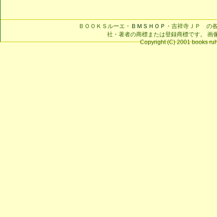
ＢＯＯＫＳルーエ・
ＢＭＳＨＯＰ
・吉祥寺ＪＰ の
社・著者の商標または登録商標です。 画
Copyright (C) 2001 books ruhe