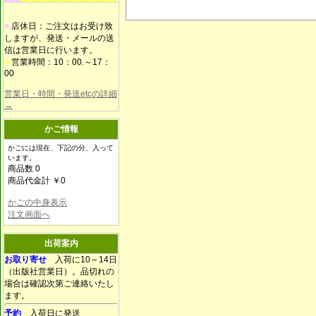
■
店休日：ご注文はお受け致
しますが、発送・メールの送
信は営業日に行います。
■
営業時間：10：00.～17：
00
営業日・時間・発送etcの詳細
→
かご情報
かごには現在、下記の分、入って
います。
商品数 0
商品代金計 ￥0
かごの中身表示
注文画面へ
出荷案内
お取り寄せ
入荷に10～14日
（出版社営業日）。品切れの
場合は確認次第ご連絡いたし
ます。
予約
入荷日に発送