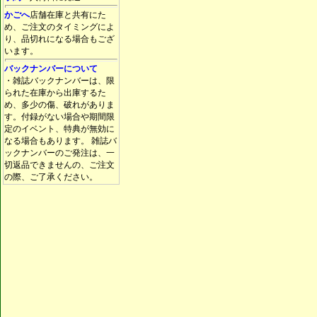
かごへ
店舗在庫と共有にた
め、ご注文のタイミングによ
り、品切れになる場合もござ
います。
バックナンバーについて
・雑誌バックナンバーは、限
られた在庫から出庫するた
め、多少の傷、破れがありま
す。付録がない場合や期間限
定のイベント、特典が無効に
なる場合もあります。 雑誌バ
ックナンバーのご発注は、一
切返品できませんの、ご注文
の際、ご了承ください。