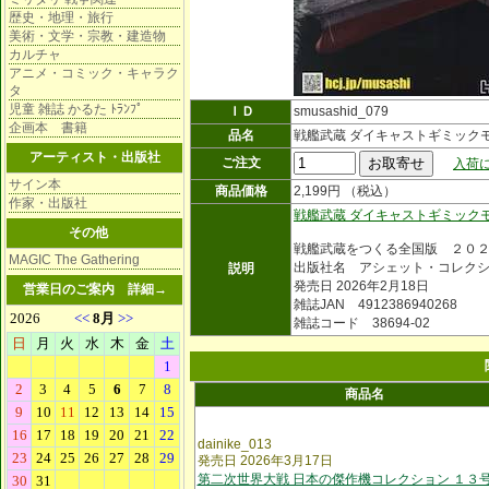
歴史・地理・旅行
美術・文学・宗教・建造物
カルチャ
アニメ・コミック・キャラク
タ
児童 雑誌 かるた ﾄﾗﾝﾌﾟ
ＩＤ
smusashid_079
企画本 書籍
品名
戦艦武蔵 ダイキャストギミック
アーティスト・出版社
ご注文
入荷に
サイン本
商品価格
2,199円 （税込）
作家・出版社
戦艦武蔵 ダイキャストギミック
その他
戦艦武蔵をつくる全国版 ２０
MAGIC The Gathering
出版社名 アシェット・コレク
説明
発売日 2026年2月18日
営業日のご案内
詳細→
雑誌JAN 4912386940268
雑誌コード 38694-02
商品名
dainike_013
発売日 2026年3月17日
第二次世界大戦 日本の傑作機コレクション １３