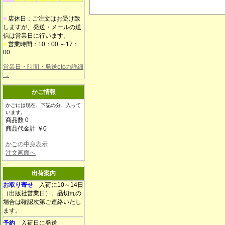
■
店休日：ご注文はお受け致
しますが、発送・メールの送
信は営業日に行います。
■
営業時間：10：00.～17：
00
営業日・時間・発送etcの詳細
→
かご情報
かごには現在、下記の分、入って
います。
商品数 0
商品代金計 ￥0
かごの中身表示
注文画面へ
出荷案内
お取り寄せ
入荷に10～14日
（出版社営業日）。品切れの
場合は確認次第ご連絡いたし
ます。
予約
入荷日に発送