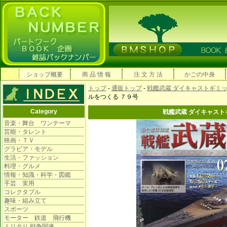
ショップ概要
商 品 情 報
注 文 方 法
かごの中身
トップ
-
通販トップ
-
戦艦武蔵 ダイキャストギミ
ルをつくる ７９号
Category
戦艦武蔵 ダイキャスト
音楽・舞台 ワンテーマ
芸能・タレント
映画・ＴＶ
グラビア・モデル
生活・ファッション
料理・グルメ
情報・知識・科学・図鑑
手芸 実用
コレクタブル
趣味・組み立て
スポーツ
モーター 鉄道 飛行機
ミリタリ 戦争関連