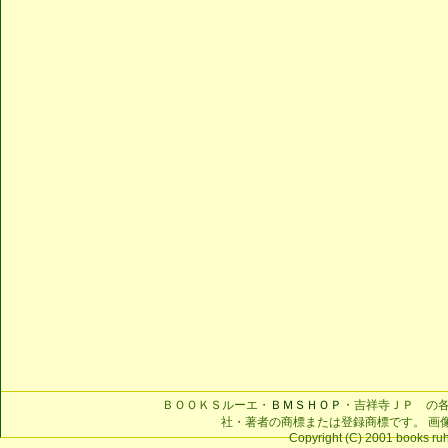
ＢＯＯＫＳルーエ・
ＢＭＳＨＯＰ
・吉祥寺ＪＰ の
社・著者の商標または登録商標です。 画
Copyright (C) 2001 books ruhe