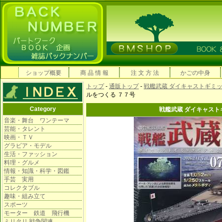
ショップ概要
商 品 情 報
注 文 方 法
かごの中身
トップ
-
通販トップ
-
戦艦武蔵 ダイキャストギミ
ルをつくる ７７号
Category
戦艦武蔵 ダイキャスト
音楽・舞台 ワンテーマ
芸能・タレント
映画・ＴＶ
グラビア・モデル
生活・ファッション
料理・グルメ
情報・知識・科学・図鑑
手芸 実用
コレクタブル
趣味・組み立て
スポーツ
モーター 鉄道 飛行機
ミリタリ 戦争関連