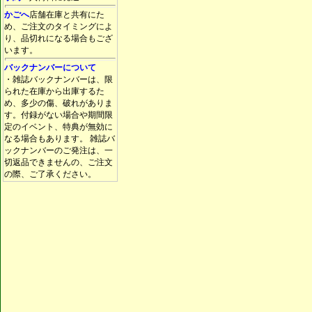
かごへ
店舗在庫と共有にた
め、ご注文のタイミングによ
り、品切れになる場合もござ
います。
バックナンバーについて
・雑誌バックナンバーは、限
られた在庫から出庫するた
め、多少の傷、破れがありま
す。付録がない場合や期間限
定のイベント、特典が無効に
なる場合もあります。 雑誌バ
ックナンバーのご発注は、一
切返品できませんの、ご注文
の際、ご了承ください。