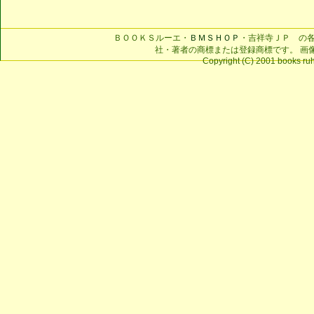
ＢＯＯＫＳルーエ・
ＢＭＳＨＯＰ
・吉祥寺ＪＰ の
社・著者の商標または登録商標です。 画
Copyright (C) 2001 books ruhe