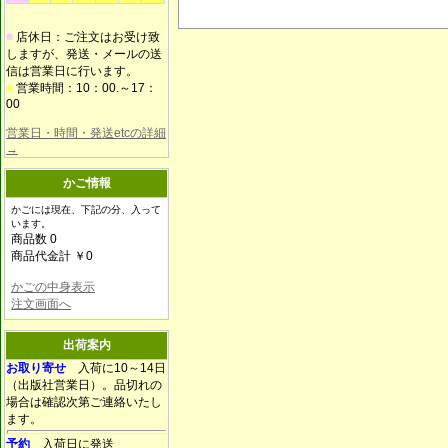
■
店休日：ご注文はお受け致
しますが、発送・メールの送
信は営業日に行います。
■
営業時間：10：00.～17：
00
営業日・時間・発送etcの詳細
→
かご情報
かごには現在、下記の分、入って
います。
商品数 0
商品代金計 ￥0
かごの中身表示
注文画面へ
出荷案内
お取り寄せ
入荷に10～14日
（出版社営業日）。品切れの
場合は確認次第ご連絡いたし
ます。
予約
入荷日に発送