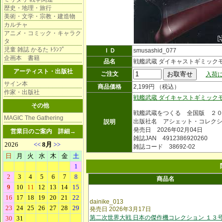
歴史・地理・旅行
美術・文学・宗教・建造物
カルチャ
アニメ・コミック・キャラク
タ
児童 雑誌 かるた ﾄﾗﾝﾌﾟ
ＩＤ
smusashid_077
企画本 書籍
品名
戦艦武蔵 ダイキャストギミック
アーティスト・出版社
ご注文
入荷に
サイン本
商品価格
2,199円 （税込）
作家・出版社
戦艦武蔵 ダイキャストギミック
その他
戦艦武蔵をつくる 全国版 ２
MAGIC The Gathering
出版社名 アシェット・コレク
説明
発売日 2026年02月04日
営業日のご案内
詳細→
雑誌JAN 4912386920260
雑誌コード 38692-02
商品名
dainike_013
発売日 2026年3月17日
第二次世界大戦 日本の傑作機コレクション １３