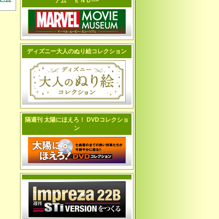
アム ＥＮＤ-->
ディズニー大人のぬり絵コレクション
隔週刊 太陽にほえろ！ DVDコレクショ
ン