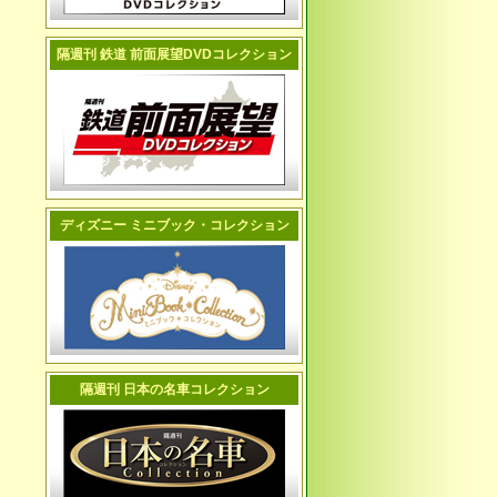
隔週刊 鉄道 前面展望DVDコレクション
ディズニー ミニブック・コレクション
隔週刊 日本の名車コレクション