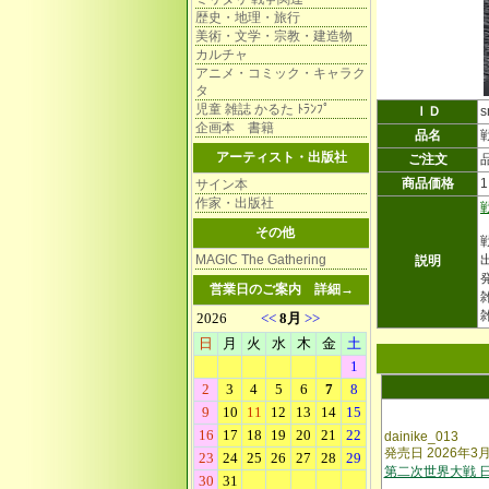
歴史・地理・旅行
美術・文学・宗教・建造物
カルチャ
アニメ・コミック・キャラク
タ
児童 雑誌 かるた ﾄﾗﾝﾌﾟ
ＩＤ
s
企画本 書籍
品名
アーティスト・出版社
ご注文
商品価格
サイン本
作家・出版社
その他
MAGIC The Gathering
説明
営業日のご案内
詳細→
雑
dainike_013
発売日 2026年3
第二次世界大戦 