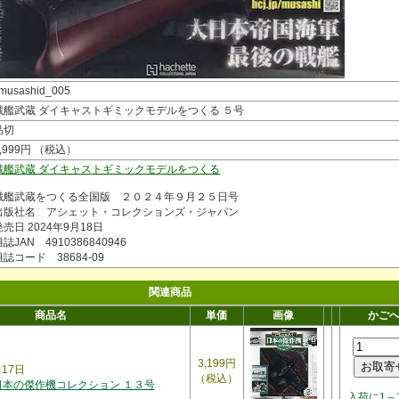
musashid_005
戦艦武蔵 ダイキャストギミックモデルをつくる ５号
品切
1,999円 （税込）
戦艦武蔵 ダイキャストギミックモデルをつくる
戦艦武蔵をつくる全国版 ２０２４年９月２５日号
出版社名 アシェット・コレクションズ・ジャパン
発売日 2024年9月18日
誌JAN 4910386840946
雑誌コード 38684-09
関連商品
商品名
単価
画像
かご
3,199円
月17日
（税込）
日本の傑作機コレクション １３号
入荷に1～