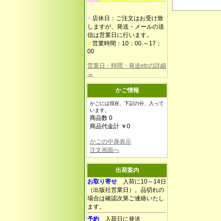
■
店休日：ご注文はお受け致
しますが、発送・メールの送
信は営業日に行います。
■
営業時間：10：00.～17：
00
営業日・時間・発送etcの詳細
→
かご情報
かごには現在、下記の分、入って
います。
商品数 0
商品代金計 ￥0
かごの中身表示
注文画面へ
出荷案内
お取り寄せ
入荷に10～14日
（出版社営業日）。品切れの
場合は確認次第ご連絡いたし
ます。
予約
入荷日に発送