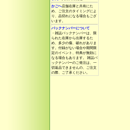
かごへ
店舗在庫と共有にた
め、ご注文のタイミングによ
り、品切れになる場合もござ
います。
バックナンバーについて
・雑誌バックナンバーは、限
られた在庫から出庫するた
め、多少の傷、破れがありま
す。付録がない場合や期間限
定のイベント、特典が無効に
なる場合もあります。 雑誌バ
ックナンバーのご発注は、一
切返品できませんの、ご注文
の際、ご了承ください。