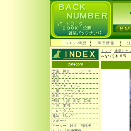
ショップ概要
商 品 情 報
注
トップ
-
通販トッ
ルをつくる ５号
Category
音楽・舞台 ワンテーマ
芸能・タレント
映画・ＴＶ
グラビア・モデル
生活・ファッション
料理・グルメ
情報・知識・科学・図鑑
手芸 実用
コレクタブル
趣味・組み立て
スポーツ
モーター 鉄道 飛行機
ミリタリ 戦争関連