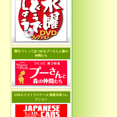
週刊 つくってあつめるプーさんと森の
仲間たち
1/18エクストラスケール 国産名車コレ
クション