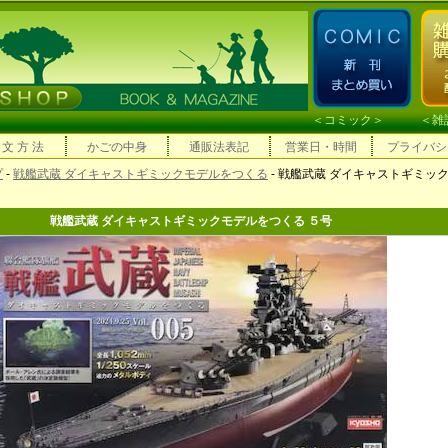
＜
コミック
＞ ＜
雑
 文 方 法
かごの中身
通販法表記
営業日・時間
プライバシ
プ
-
戦艦武蔵 ダイキャストギミックモデルをつくる
- 戦艦武蔵 ダイキャストギミッ
戦艦武蔵 ダイキャストギミックモデルをつくる ５号