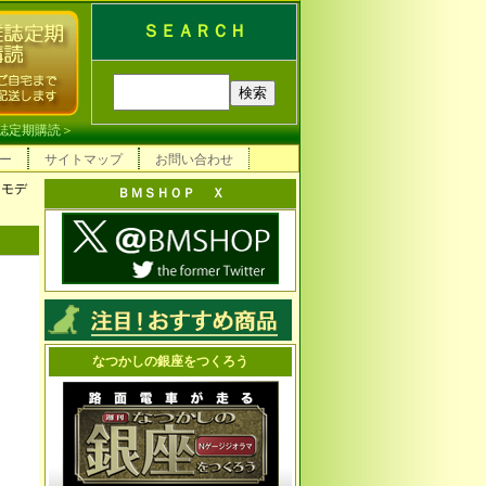
ＳＥＡＲＣＨ
誌定期購読
＞
ー
サイトマップ
お問い合わせ
クモデ
ＢＭＳＨＯＰ Ｘ
なつかしの銀座をつくろう