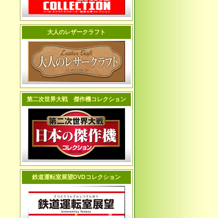
大人のレザークラフト
第二次世界大戦 傑作機コレクション
鉄道運転室展望DVDコレクション