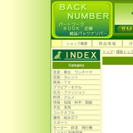
ショップ概要
商 品 情 報
注
トップ
-
通販トッ
Category
音楽・舞台 ワンテーマ
芸能・タレント
映画・ＴＶ
グラビア・モデル
生活・ファッション
料理・グルメ
情報・知識・科学・図鑑
手芸 実用
コレクタブル
趣味・組み立て
スポーツ
モーター 鉄道 飛行機
ミリタリ 戦争関連