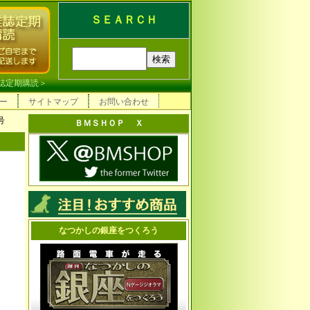
ＳＥＡＲＣＨ
誌定期購読
＞
ー
サイトマップ
お問い合わせ
号
ＢＭＳＨＯＰ Ｘ
なつかしの銀座をつくろう