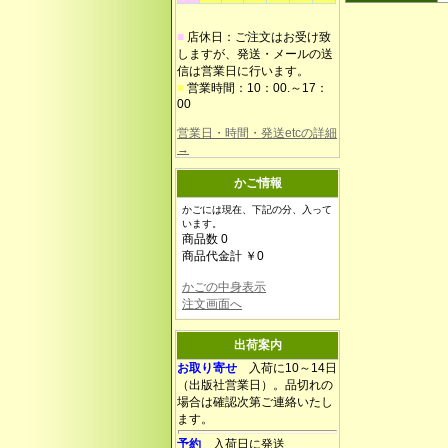
■
店休日：ご注文はお受け致
しますが、発送・メールの送
信は営業日に行います。
■
営業時間：10：00.～17：
00
営業日・時間・発送etcの詳細
→
かご情報
かごには現在、下記の分、入って
います。
商品数 0
商品代金計 ￥0
かごの中身表示
注文画面へ
出荷案内
お取り寄せ
入荷に10～14日
（出版社営業日）。品切れの
場合は確認次第ご連絡いたし
ます。
予約
入荷日に発送