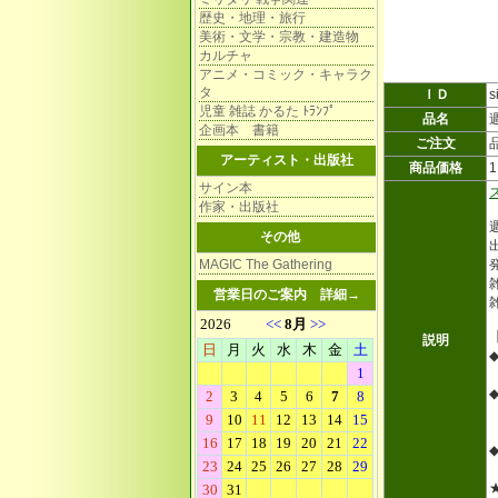
歴史・地理・旅行
美術・文学・宗教・建造物
カルチャ
アニメ・コミック・キャラク
タ
ＩＤ
s
児童 雑誌 かるた ﾄﾗﾝﾌﾟ
品名
企画本 書籍
ご注文
アーティスト・出版社
商品価格
サイン本
作家・出版社
その他
MAGIC The Gathering
雑
営業日のご案内
詳細→
説明