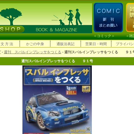
＜
コミック
＞ ＜
雑
 文 方 法
かごの中身
通販法表記
営業日・時間
プライバシ
プ
-
週刊 スバルインプレッサをつくる
- 週刊スバルインプレッサをつくる ９１
週刊スバルインプレッサをつくる ９１号