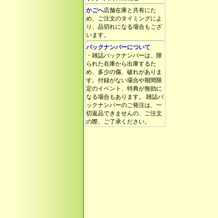
かごへ
店舗在庫と共有にた
め、ご注文のタイミングによ
り、品切れになる場合もござ
います。
バックナンバーについて
・雑誌バックナンバーは、限
られた在庫から出庫するた
め、多少の傷、破れがありま
す。付録がない場合や期間限
定のイベント、特典が無効に
なる場合もあります。 雑誌バ
ックナンバーのご発注は、一
切返品できませんの、ご注文
の際、ご了承ください。