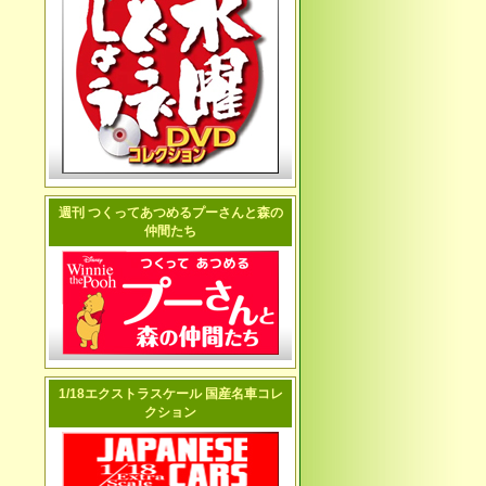
週刊 つくってあつめるプーさんと森の
仲間たち
1/18エクストラスケール 国産名車コレ
クション