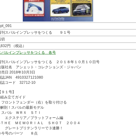
ipt_091
週刊スバルインプレッサをつくる ９１号
品切
1,832円 （税込）
スバルインプレッサをつくる 各号
週刊スバルインプレッサをつくる ２０１８年１０月１０日号
出版社名 アシェット・コレクションズ・ジャパン
発売日 2018年10月3日
誌JAN 4910327121080
雑誌コード 32712-10
【９１号】
◆組み立てガイド
フロントフェンダー（右）を取り付ける
◆解剖！スバルの最新モデル
スバル ＷＲＸ ＳＴＩ
エクステリア／プラットフォーム編
◆ＴＨＥ ＭＥＭＯＲＩＡＬ ＳＨＯＴ ２００４
グレートブリテンラリーで３連勝！
★今号のパーツ ８点