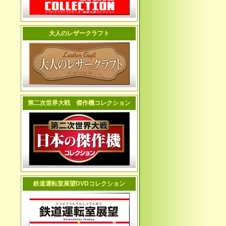
大人のレザークラフト
第二次世界大戦 傑作機コレクション
鉄道運転室展望DVDコレクション