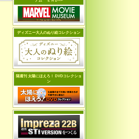
アム ＥＮＤ-->
ディズニー大人のぬり絵コレクション
隔週刊 太陽にほえろ！ DVDコレクショ
ン