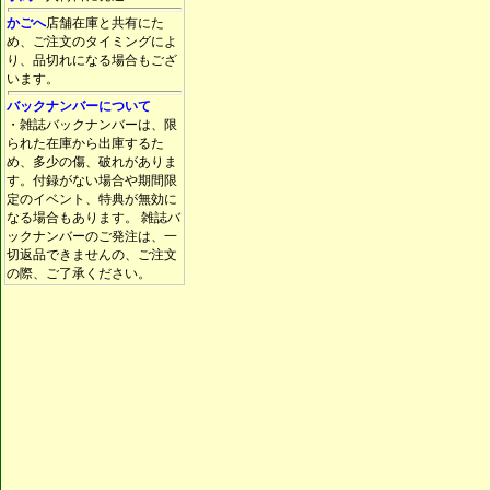
かごへ
店舗在庫と共有にた
め、ご注文のタイミングによ
り、品切れになる場合もござ
います。
バックナンバーについて
・雑誌バックナンバーは、限
られた在庫から出庫するた
め、多少の傷、破れがありま
す。付録がない場合や期間限
定のイベント、特典が無効に
なる場合もあります。 雑誌バ
ックナンバーのご発注は、一
切返品できませんの、ご注文
の際、ご了承ください。