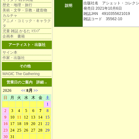
出版社名 アシェット・コレク
歴史・地理・旅行
説明
発売日 2021年10月6日
美術・文学・宗教・建造物
雑誌JAN 4910355621019
カルチャ
雑誌コード 35562-10
アニメ・コミック・キャラク
タ
児童 雑誌 かるた ﾄﾗﾝﾌﾟ
企画本 書籍
アーティスト・出版社
サイン本
作家・出版社
その他
MAGIC The Gathering
営業日のご案内
詳細→