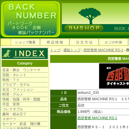
ショップ概要
商 品 情 報
注 文 方 法
かごの中身
トップ
-
通販トップ
-
西部警察 MACHINE RS-1
- 
西部警察 MAC
Category
音楽・舞台 ワンテーマ
芸能・タレント
映画・ＴＶ
グラビア・モデル
生活・ファッション
ＩＤ
seiburs1_035
料理・グルメ
品名
西部警察 MACHINE RS-1 ３５
情報・知識・科学・図鑑
手芸 実用
ご注文
品切
コレクタブル
商品価格
1,998円 （税込）
趣味・組み立て
西部警察 MACHINE RS-1
スポーツ
モーター 鉄道 飛行機
西部警察ＲＳ－１ ２０２１年
ミリタリ 戦争関連