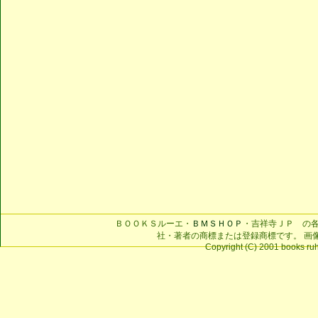
ＢＯＯＫＳルーエ・
ＢＭＳＨＯＰ
・吉祥寺ＪＰ の
社・著者の商標または登録商標です。 画
Copyright (C) 2001 books ruhe