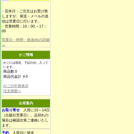
■
店休日：ご注文はお受け致
しますが、発送・メールの送
信は営業日に行います。
■
営業時間：10：00.～17：
00
営業日・時間・発送etcの詳細
→
かご情報
かごには現在、下記の分、入って
います。
商品数 0
商品代金計 ￥0
かごの中身表示
注文画面へ
出荷案内
お取り寄せ
入荷に10～14日
（出版社営業日）。品切れの
場合は確認次第ご連絡いたし
ます。
予約
入荷日に発送