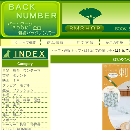
ショップ概要
商 品 情 報
注 文 方 法
かごの中身
トップ
-
通販トップ
-
はじめての刺し子
- はじめ
はじめて
Category
音楽・舞台 ワンテーマ
芸能・タレント
映画・ＴＶ
グラビア・モデル
生活・ファッション
料理・グルメ
情報・知識・科学・図鑑
手芸 実用
コレクタブル
趣味・組み立て
スポーツ
モーター 鉄道 飛行機
ミリタリ 戦争関連