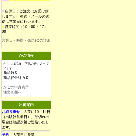
■
店休日：ご注文はお受け致
しますが、発送・メールの送
信は営業日に行います。
■
営業時間：10：00.～17：
00
営業日・時間・発送etcの詳細
→
かご情報
かごには現在、下記の分、入って
います。
商品数 0
商品代金計 ￥0
かごの中身表示
注文画面へ
出荷案内
お取り寄せ
入荷に10～14日
（出版社営業日）。品切れの
場合は確認次第ご連絡いたし
ます。
予約
入荷日に発送