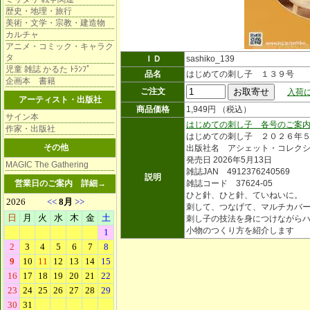
歴史・地理・旅行
美術・文学・宗教・建造物
カルチャ
アニメ・コミック・キャラク
タ
ＩＤ
sashiko_139
児童 雑誌 かるた ﾄﾗﾝﾌﾟ
品名
はじめての刺し子 １３９号
企画本 書籍
ご注文
入荷に
アーティスト・出版社
商品価格
1,949円 （税込）
サイン本
はじめての刺し子 各号のご案
作家・出版社
はじめての刺し子 ２０２６年
その他
出版社名 アシェット・コレク
発売日 2026年5月13日
MAGIC The Gathering
雑誌JAN 4912376240569
説明
営業日のご案内
詳細→
雑誌コード 37624-05
ひと針、ひと針、ていねいに。
刺して、つなげて、マルチカバ
刺し子の技法を身につけながら
小物のつくり方を紹介します