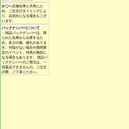
かごへ
店舗在庫と共有にた
め、ご注文のタイミングによ
り、品切れになる場合もござ
います。
バックナンバーについて
・雑誌バックナンバーは、限
られた在庫から出庫するた
め、多少の傷、破れがありま
す。付録がない場合や期間限
定のイベント、特典が無効に
なる場合もあります。 雑誌バ
ックナンバーのご発注は、一
切返品できませんの、ご注文
の際、ご了承ください。