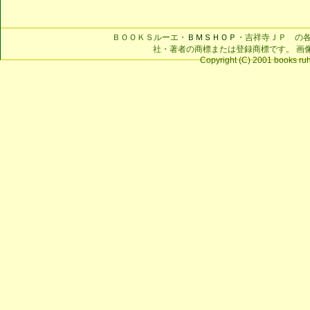
ＢＯＯＫＳルーエ・
ＢＭＳＨＯＰ
・吉祥寺ＪＰ の
社・著者の商標または登録商標です。 画
Copyright (C) 2001 books ruhe