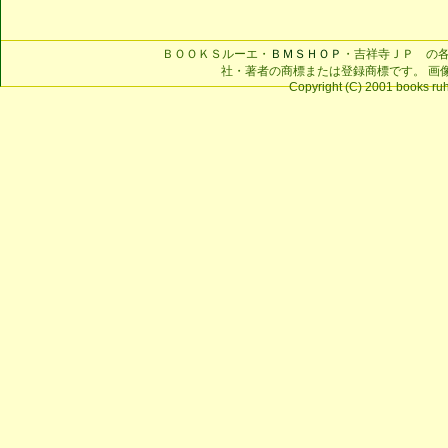
ＢＯＯＫＳルーエ・
ＢＭＳＨＯＰ
・吉祥寺ＪＰ の
社・著者の商標または登録商標です。 画
Copyright (C) 2001 books ruhe