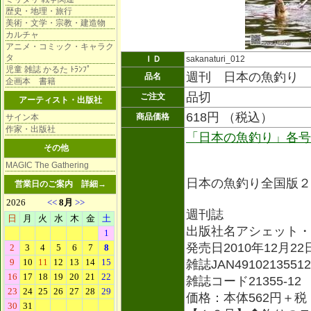
歴史・地理・旅行
美術・文学・宗教・建造物
カルチャ
アニメ・コミック・キャラク
タ
ＩＤ
sakanaturi_012
児童 雑誌 かるた ﾄﾗﾝﾌﾟ
週刊 日本の魚釣り 
品名
企画本 書籍
品切
ご注文
アーティスト・出版社
618円 （税込）
商品価格
サイン本
作家・出版社
「日本の魚釣り」各号
その他
MAGIC The Gathering
日本の魚釣り全国版２
営業日のご案内
詳細→
週刊誌
出版社名アシェット・
発売日2010年12月22
雑誌JAN49102135512
雑誌コード21355-12
価格：本体562円＋税