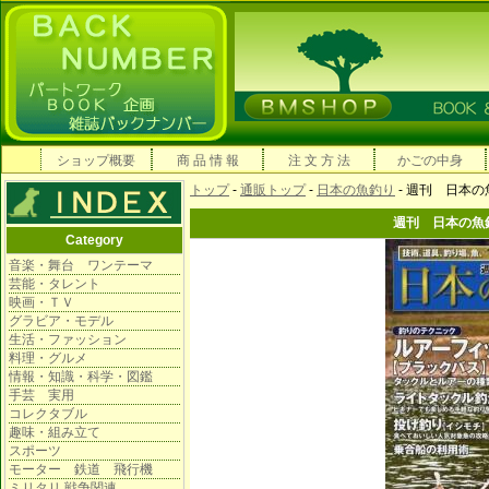
ショップ概要
商 品 情 報
注 文 方 法
かごの中身
トップ
-
通販トップ
-
日本の魚釣り
- 週刊 日本
週刊 日本の魚
Category
音楽・舞台 ワンテーマ
芸能・タレント
映画・ＴＶ
グラビア・モデル
生活・ファッション
料理・グルメ
情報・知識・科学・図鑑
手芸 実用
コレクタブル
趣味・組み立て
スポーツ
モーター 鉄道 飛行機
ミリタリ 戦争関連