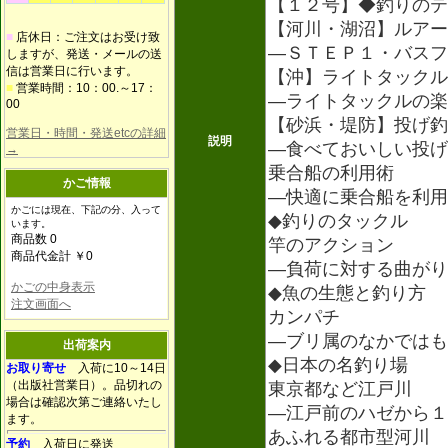
【１２号】◆釣りのテ
【河川・湖沼】ルアー
■
店休日：ご注文はお受け致
―ＳＴＥＰ１・バスフ
しますが、発送・メールの送
信は営業日に行います。
【沖】ライトタックル
■
営業時間：10：00.～17：
―ライトタックルの楽
00
【砂浜・堤防】投げ釣
営業日・時間・発送etcの詳細
説明
―食べておいしい投げ
→
乗合船の利用術
かご情報
―快適に乗合船を利用
かごには現在、下記の分、入って
◆釣りのタックル
います。
商品数 0
竿のアクション
商品代金計 ￥0
―負荷に対する曲がり
かごの中身表示
◆魚の生態と釣り方
注文画面へ
カンパチ
―ブリ属のなかではも
出荷案内
◆日本の名釣り場
お取り寄せ
入荷に10～14日
（出版社営業日）。品切れの
東京都など江戸川
場合は確認次第ご連絡いたし
―江戸前のハゼから１
ます。
あふれる都市型河川
予約
入荷日に発送